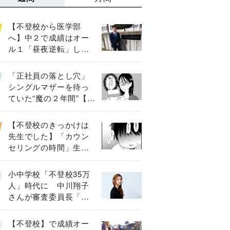
【不登校から医学部
へ】中２で成績はオー
ル１「昼夜逆転」した
わが子を”夜遊び”に連れ
出した母の気づき
「正社員の落とし穴」
シングルマザーを待っ
ていた“魔の２年間”【後
編】
【不登校のきっかけは
先生でした】「カウン
セリングの時間」生徒
の情報をバラしたの
は…《第２話》
小中学校「不登校35万
人」時代に 中川翔子
さんが審査委員長「不
登校生動画甲子園
2026」が開催
【不登校】で成績オー