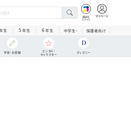
マイページ
講談社
コクリコ
5
6
年生
年生
年生
中学生~
保護者向け
エンタメ・
学習・お受験
ディズニー
キャラクター