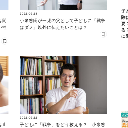
子
2022.09.23
除
は間
小泉悠氏が一児の父として子どもに「戦争
要
い性
はダメ」以外に伝えたいことは？
る
に
2022.09.22
は止
子どもに「戦争」をどう教える？ 小泉悠