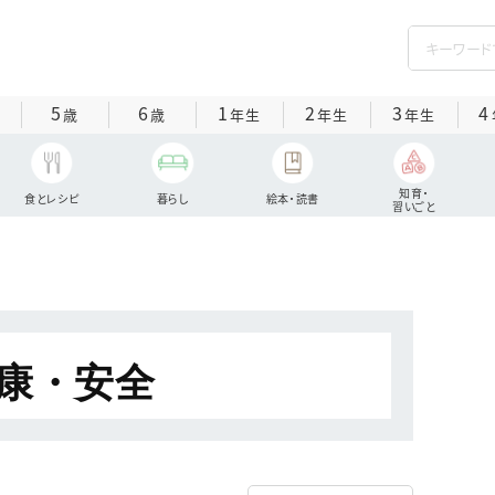
5
6
1
2
3
4
歳
歳
年生
年生
年生
知育・
食とレシピ
暮らし
絵本・読書
習いごと
康・安全