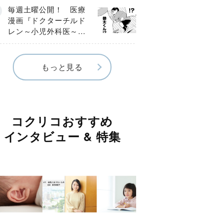
編】
毎週土曜公開！ 医療
漫画『ドクターチルド
レン～小児外科医～』
【Episode.４】
もっと見る
コクリコおすすめ
インタビュー & 特集