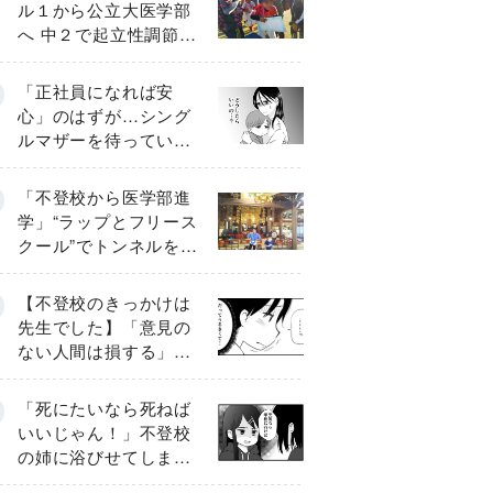
ル１から公立大医学部
へ 中２で起立性調節障
害「治るまで３年」の
診断 そのとき母は
「正社員になれば安
心」のはずが…シング
ルマザーを待ってい
た“魔の２年間”【前編】
「不登校から医学部進
学」“ラップとフリース
クール”でトンネルを脱
して高校受験へ〔元野
球少年の実話〕
【不登校のきっかけは
先生でした】「意見の
ない人間は損する」担
任の一言が苦しみに…
《第１話》
「死にたいなら死ねば
いいじゃん！」不登校
の姉に浴びせてしまっ
た言葉【番外編・後