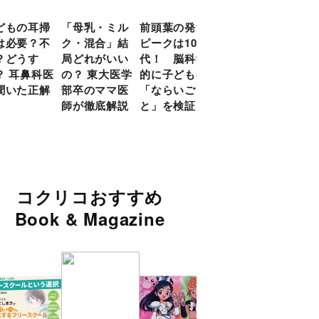
どもの耳掃
「母乳・ミル
前頭葉の発達
約９割のママ
現役
は必要？不
ク・混合」結
ピークは10
が「つら
談員
？どうす
局どれがいい
代！ 脳科学
い！」と回
に偏
？ 耳鼻科医
の？ 東大医学
的に子どもの
答 「読み聞
い」
聞いた正解
部卒のママ医
「ならいご
かせ」を楽し
由
師が徹底解説
と」を検証
くするアイデ
ア９選
コクリコおすすめ
Book & Magazine