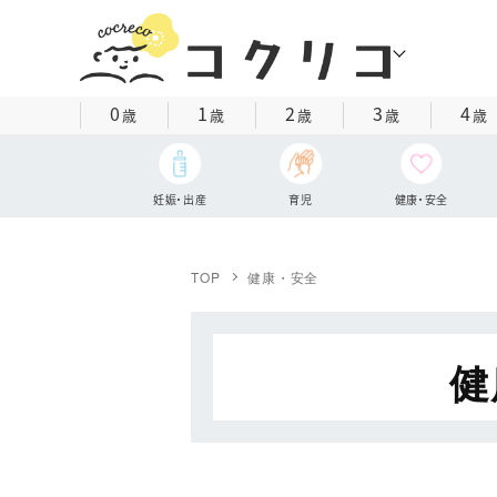
0
1
2
3
4
歳
歳
歳
歳
歳
妊娠・出産
育児
健康・安全
TOP
健康・安全
健