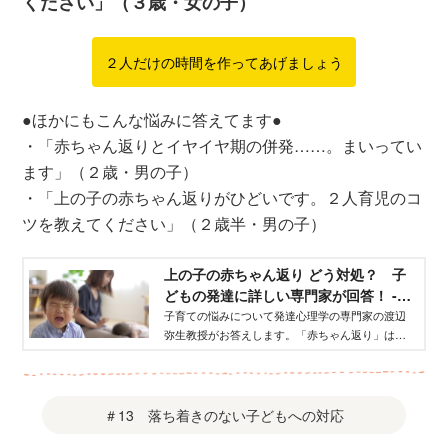
ください」（３歳・女の子）
２人だけの時間を作ってあげましょう
●ほかにもこんな悩みに答えてます●
・「赤ちゃん返りとイヤイヤ期の併発……。まいってい
ます」（２歳・男の子）
・「上の子の赤ちゃん返りがひどいです。２人育児のコ
ツを教えてください」（２歳半・男の子）
上の子の赤ちゃん返り どう対処？ 子
どもの発達に詳しい専門家が回答！ -
げんき
子育ての悩みについて発達心理学の専門家の渡辺
弥生教授がお答えします。「赤ちゃん返り」は、
心理学では「退行現象」と呼ばれ、弟や妹が生ま
れたことなどをきっかけに、幼児がまるで赤ちゃ
んに戻ったかのようにふるまうことをいいます。
ミルクやおむつを欲しがる、指しゃぶりをする、
＃13 落ち着きのない子どもへの対応
過剰に甘えるなど、行動はさまざまです。