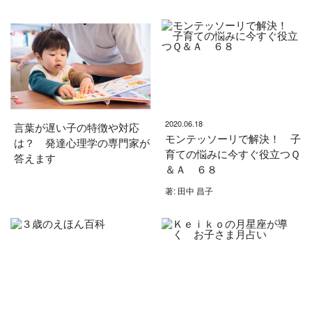
2020.06.18
言葉が遅い子の特徴や対応
モンテッソーリで解決！ 子
は？ 発達心理学の専門家が
育ての悩みに今すぐ役立つＱ
答えます
＆Ａ ６８
著: 田中 昌子