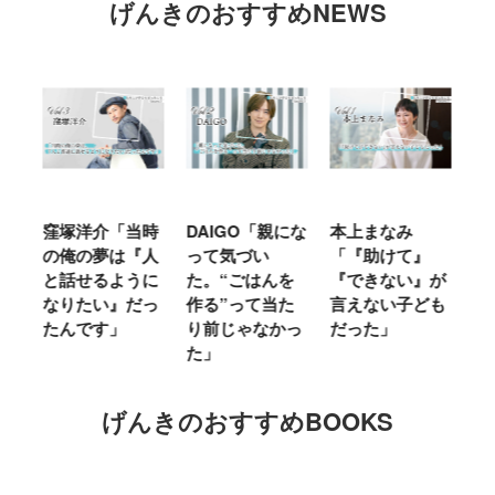
げんきのおすすめNEWS
窪塚洋介「当時
DAIGO「親にな
本上まなみ
千
る
の俺の夢は『人
って気づい
「『助けて』
育
ミ
と話せるように
た。“ごはんを
『できない』が
ヤ
」
なりたい』だっ
作る”って当た
言えない子ども
る
たんです」
り前じゃなかっ
だった」
た
た」
げんきのおすすめBOOKS