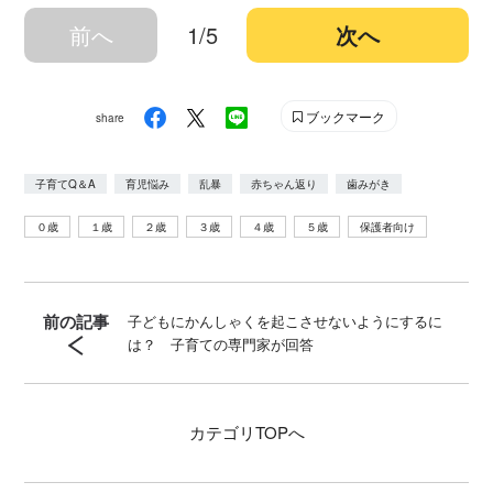
前へ
1/5
次へ
ブックマーク
share
子育てQ＆A
育児悩み
乱暴
赤ちゃん返り
歯みがき
０歳
１歳
２歳
３歳
４歳
５歳
保護者向け
前の記事
子どもにかんしゃくを起こさせないようにするに
は？ 子育ての専門家が回答
カテゴリ
TOPへ