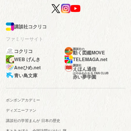
講談社コクリコ
ファミリーサイト
講談社の
コクリコ
動く図鑑MOVE
WEB げんき
TELEMAGA.net
講談社
Aneひめ.net
えほん通信
はやみねかおる FAN CLUB
青い鳥文庫
赤い夢学園
ボンボンアカデミー
ディズニーファン
講談社の学習まんが 日本の歴史
本とあそぼう 全国訪問おはなし隊