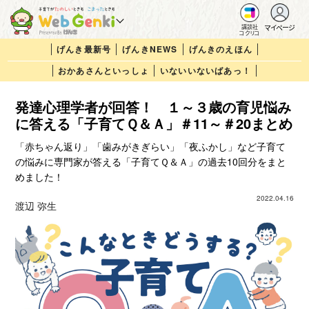
マイページ
講談社
コクリコ
げんき最新号
げんきNEWS
げんきのえほん
おかあさんといっしょ
いないいないばあっ！
発達心理学者が回答！ １～３歳の育児悩み
に答える「子育てＱ＆Ａ」＃11～＃20まとめ
「赤ちゃん返り」「歯みがきぎらい」「夜ふかし」など子育て
の悩みに専門家が答える「子育てＱ＆Ａ」の過去10回分をまと
めました！
2022.04.16
渡辺 弥生