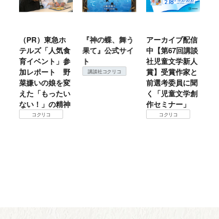
ル
（PR）東急ホ
『神の蝶、舞う
アーカイブ配信
仙
テルズ「人気食
果て』公式サイ
中【第67回講談
地
育イベント」参
ト
社児童文学新人
暖
加レポート 野
賞】受賞作家と
こ
講談社コクリコ
菜嫌いの娘を変
前選考委員に聞
て
えた「もったい
く「児童文学創
ない！」の精神
作セミナー」
コクリコ
コクリコ