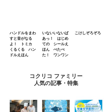
ム
ハンドルをまわ
いないいないば
こけしぞろぞろ
Ｍ
せ
すと音がなる
あっ！ はじめ
Ｌ
ほ
よ！ トミカ
ての シールえ
Ｍ
くるくる ハン
ほん ぺたぺ
し
ドルえほん
た！ ワンワン
に
コクリコ ファミリー
人気の記事・特集