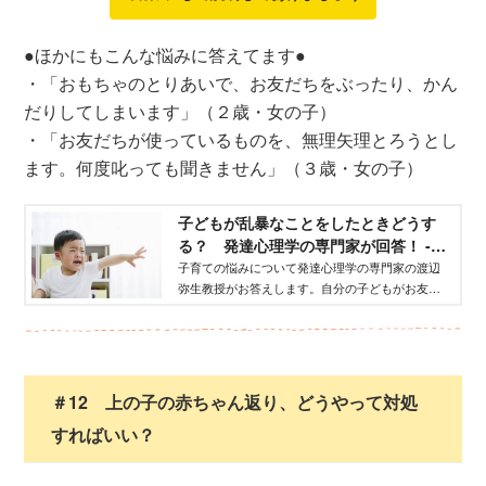
●ほかにもこんな悩みに答えてます●
・「おもちゃのとりあいで、お友だちをぶったり、かん
だりしてしまいます」（２歳・女の子）
・「お友だちが使っているものを、無理矢理とろうとし
ます。何度叱っても聞きません」（３歳・女の子）
子どもが乱暴なことをしたときどうす
る？ 発達心理学の専門家が回答！ -
げんき
子育ての悩みについて発達心理学の専門家の渡辺
弥生教授がお答えします。自分の子どもがお友だ
ちに乱暴な行動をとると、びっくりしますね。ま
だ思いのまま体を動かす時期なので、このような
ことはよくあり、気を揉む親御さんも多いでしょ
う。
＃12 上の子の赤ちゃん返り、どうやって対処
すればいい？