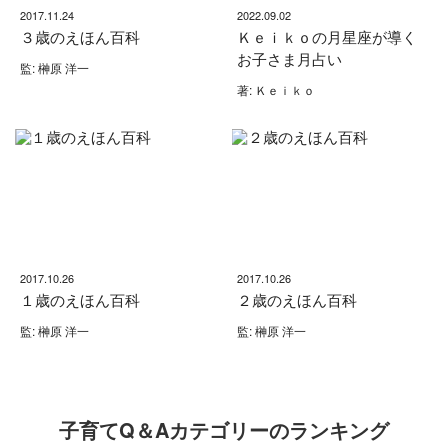
2017.11.24
2022.09.02
３歳のえほん百科
Ｋｅｉｋｏの月星座が導く
お子さま月占い
監: 榊原 洋一
著: Ｋｅｉｋｏ
2017.10.26
2017.10.26
１歳のえほん百科
２歳のえほん百科
監: 榊原 洋一
監: 榊原 洋一
子育てQ＆Aカテゴリーのランキング