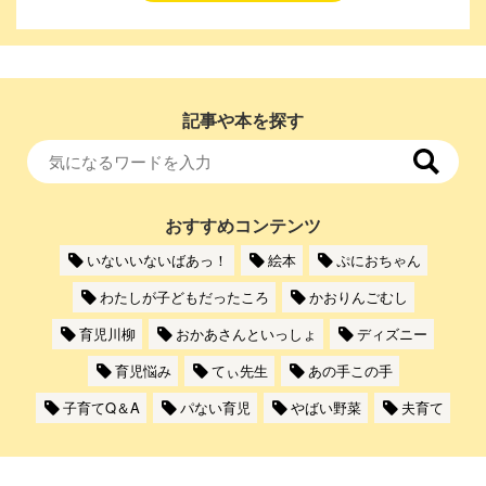
記事や本を探す
おすすめコンテンツ
いないいないばあっ！
絵本
ぷにおちゃん
わたしが子どもだったころ
かおりんごむし
育児川柳
おかあさんといっしょ
ディズニー
育児悩み
てぃ先生
あの手この手
子育てQ＆A
パない育児
やばい野菜
夫育て