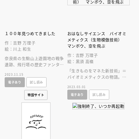
１００年見つめてきました
おはなしサイエンス バイオミ
メティクス（生物模倣技術）
作：吉野 万理子
マンボウ、空を飛ぶ
絵：川上 和生
作：吉野 万理子
奈良県の生駒山上遊園地の戦争
絵：黒須 高嶺
遺跡、飛行塔の歴史ファンタジ
ー。６４２ｍの生駒山から見続
「生きものをマネた新技術」＝
2023.11.15
けた戦争、経済成長、令和まで
バイオミメティクスの物語。タ
電子あり
試し読み
の歴史童話。
マムシから七色に輝くチョコレ
2023.03.01
ートが！マンボウから未来の飛
電子あり
試し読み
行機が誕生！
特設サイト