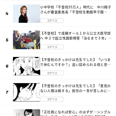
小中学校「不登校35万人」時代に 中川翔子
さんが審査委員長「不登校生動画甲子園
2026」が開催
コクリコ
【不登校】で成績オール１から公立大医学部
へ 中２で起立性調節障害「治るまで３年」の
診断 そのとき母は
コクリコ
【不登校のきっかけは先生でした】「いつま
で休むんですか？」追い詰められる母と息子
《第６話》
コクリコ
【不登校のきっかけは先生でした】「意見の
ない人間は損する」担任の一言が苦しみに…
《第１話》
コクリコ
「正社員になれば安心」のはずが…シングル