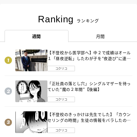
Ranking
ランキング
週間
月間
【不登校から医学部へ】中２で成績はオール
１「昼夜逆転」したわが子を”夜遊び”に連れ
出した母の気づき
コクリコ
「正社員の落とし穴」シングルマザーを待っ
ていた“魔の２年間”【後編】
コクリコ
【不登校のきっかけは先生でした】「カウン
セリングの時間」生徒の情報をバラしたの
は…《第２話》
コクリコ