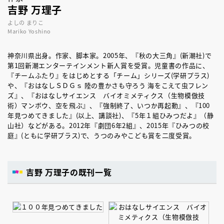
吉野 万理子
よしの まりこ
Mariko Yoshino
神奈川県出身。作家、脚本家。2005年、『秋の大三角』(新潮社)で
第1回新潮エンターテインメント新人賞を受賞。児童書の作品に、
『チームふたり』をはじめとする「チーム」シリーズ(学研プラス)
や、『おはなしＳＤＧｓ 陸の豊かさも守ろう 海をこえて虫フレン
ズ』、『おはなしサイエンス バイオミメティクス（生物模倣技
術）マンボウ、空を飛ぶ』、『強制終了、いつか再起動』、『100
年見つめてきました』(以上、講談社)、『5年１組ひみつだよ』（静
山社）などがある。2012年『劇団6年2組』、2015年『ひみつの校
庭』(ともに学研プラス)で、うつのみやこども賞を二度受賞。
吉野 万理子の既刊一覧