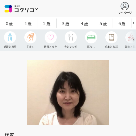
マイページ
0
1
2
3
4
5
6
歳
歳
歳
歳
歳
歳
歳
妊娠と出産
子育て
健康と安全
食とレシピ
暮らし
絵本とお話
知育と探
作家