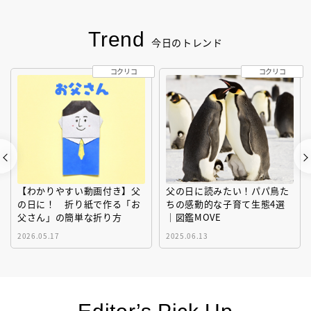
Trend
今日のトレンド
コクリコ
コクリコ
【わかりやすい動画付き】父
父の日に読みたい！パパ鳥た
の日に！ 折り紙で作る「お
ちの感動的な子育て生態4選
父さん」の簡単な折り方
｜図鑑MOVE
2026.05.17
2025.06.13