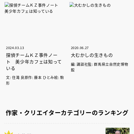
2024.03.13
2020.06.27
探偵チームＫＺ事件ノー
大むかしの生きもの
ト 美少年カフェは知って
編: 講談社監: 群馬県立自然史博物
いる
館
文: 住滝 良原作: 藤本 ひとみ絵: 駒
形
作家・クリエイターカテゴリーのランキング