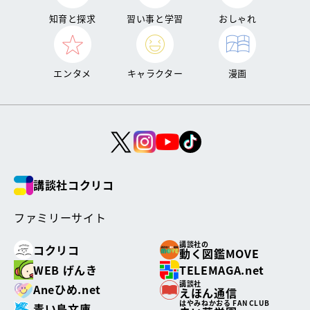
知育と探求
習い事と学習
おしゃれ
エンタメ
キャラクター
漫画
講談社コクリコ
ファミリーサイト
講談社の
コクリコ
動く図鑑MOVE
WEB げんき
TELEMAGA.net
講談社
Aneひめ.net
えほん通信
はやみねかおる FAN CLUB
青い鳥文庫