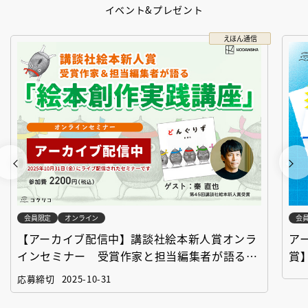
イベント&プレゼント
えほん通信
会員限定
オンライン
会
【アーカイブ配信中】講談社絵本新人賞オンラ
ア
インセミナー 受賞作家と担当編集者が語る
賞
「絵本創作実践講座」
作
応募締切
2025-10-31