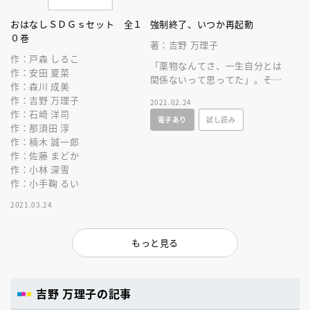
おはなしＳＤＧｓセット 全１
強制終了、いつか再起動
０巻
著：吉野 万理子
作：戸森 しるこ
「薬物なんてさ、一生自分とは
作：安田 夏菜
関係ないって思ってた」。それ
作：森川 成美
でも薬物の誘惑は突如として出
作：吉野 万理子
2021.02.24
現する。それが中学生の目の前
作：石崎 洋司
電子あり
試し読み
であっても。
作：那須田 淳
作：楠木 誠一郎
作：佐藤 まどか
作：小林 深雪
作：小手鞠 るい
2021.03.24
もっと見る
吉野 万理子の記事