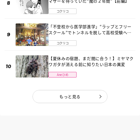
マザーを待っていた“魔の２年間”【前編】
コクリコ
「不登校から医学部進学」“ラップとフリー
スクール”でトンネルを脱して高校受験へ
〔元野球少年の実話〕
コクリコ
【夏休みの宿題、まだ間に合う！】ミヤマク
ワガタが消える前に知りたい日本の異変
Aneひめ
もっと見る