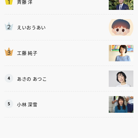
斉藤 洋
えいおうあい
工藤 純子
あさの あつこ
小林 深雪