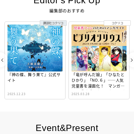
Editor’s Pick Up
編集部のおすすめ
講談社コクリコ
コクリコ
『神の蝶、舞う果て』公式サ
「竜が呼んだ娘」「ひなたと
イト
ひかり」「NO.６」……人気
児童書を漫画化！ マンガサ
イト『ビブリオシリウス』誕
2025.12.23
2025.03.28
生！
Event&Present