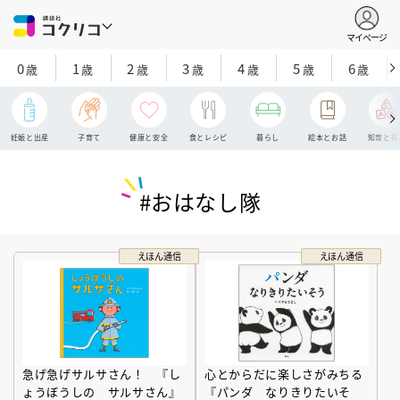
マイページ
0
1
2
3
4
5
6
歳
歳
歳
歳
歳
歳
歳
妊娠と出産
子育て
健康と安全
食とレシピ
暮らし
絵本とお話
知育と探
#おはなし隊
えほん通信
えほん通信
急げ急げサルサさん！ 『し
心とからだに楽しさがみちる
ょうぼうしの サルサさん』
『パンダ なりきりたいそ