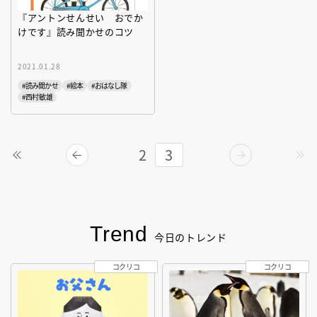
『アントンせんせい おでか
けです』読み聞かせのコツ
2021.01.28
#読み聞かせ
#絵本
#おはなし隊
#西村 敏雄
2
3
Trend
今日のトレンド
コクリコ
コクリコ