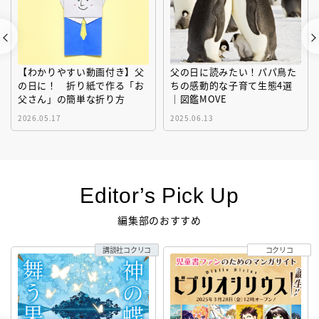
【わかりやすい動画付き】父
父の日に読みたい！パパ鳥た
の日に！ 折り紙で作る「お
ちの感動的な子育て生態4選
父さん」の簡単な折り方
｜図鑑MOVE
2026.05.17
2025.06.13
Editor’s Pick Up
編集部のおすすめ
講談社コクリコ
コクリコ