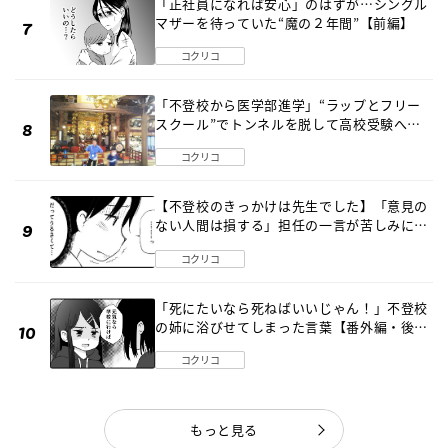
「正社員になれば安心」のはずが…シングル
マザーを待っていた“魔の２年間”【前編】
コクリコ
「不登校から医学部進学」“ラップとフリー
スクール”でトンネルを脱して高校受験へ
〔元野球少年の実話〕
コクリコ
【不登校のきっかけは先生でした】「意見の
ない人間は損する」担任の一言が苦しみに…
《第１話》
コクリコ
「死にたいなら死ねばいいじゃん！」不登校
の姉に浴びせてしまった言葉【番外編・後
編】
コクリコ
もっと見る