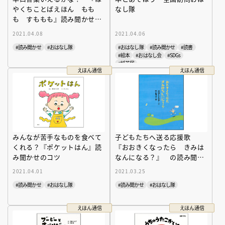
やくちことばえほん もも
なし隊
も すももも』読み聞かせの
コツ
2021.04.08
2021.04.06
#読み聞かせ
#おはなし隊
#おはなし隊
#読み聞かせ
#読書
#絵本
#おはなし会
#SDGs
#紙芝居
えほん通信
えほん通信
みんなが苦手なものを食べて
子どもたちへ送る応援歌
くれる？『ポケットはん』読
『おおきくなったら きみは
み聞かせのコツ
なんになる？』 の読み聞か
せのコツ
2021.04.01
2021.03.25
#読み聞かせ
#おはなし隊
#読み聞かせ
#おはなし隊
えほん通信
えほん通信