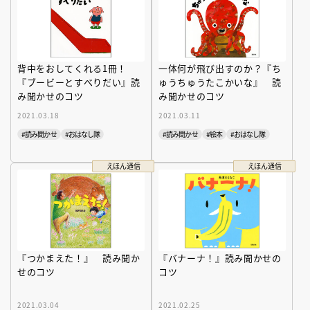
背中をおしてくれる1冊！
一体何が飛び出すのか？『ち
『ブービーとすべりだい』読
ゅうちゅうたこかいな』 読
み聞かせのコツ
み聞かせのコツ
2021.03.18
2021.03.11
#読み聞かせ
#おはなし隊
#読み聞かせ
#絵本
#おはなし隊
えほん通信
えほん通信
『つかまえた！』 読み聞か
『バナーナ！』読み聞かせの
せのコツ
コツ
2021.03.04
2021.02.25