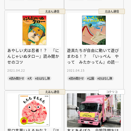
えほん通信
えほん通信
あやしい犬は忍者！？ 『に
遊具たちが自由に動いて遊び
んじゃいぬタロー』読み聞か
まわる！？ 『いっぺん や
せのコツ
って みたかってん』の読み
聞かせのコツ
2021.04.22
2021.04.15
#読み聞かせ
#犬
#おはなし隊
#読み聞かせ
#公園
#おはなし隊
えほん通信
コクリコ
早口言葉いえるかな？ 『は
本とあそぼう 全国訪問おは