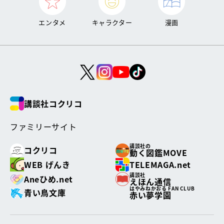
エンタメ
キャラクター
漫画
講談社コクリコ
ファミリーサイト
講談社の
コクリコ
動く図鑑MOVE
WEB げんき
TELEMAGA.net
講談社
Aneひめ.net
えほん通信
はやみねかおる FAN CLUB
青い鳥文庫
赤い夢学園