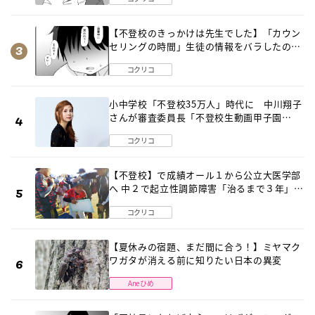
【不登校のきっかけは先生でした】「カウン
セリングの時間」生徒の情報をバラしたの
は…《第２話》
コクリコ
小中学校「不登校35万人」時代に 中川翔子
さんが審査委員長「不登校生動画甲子園
2026」が開催
コクリコ
【不登校】で成績オール１から公立大医学部
へ 中２で起立性調節障害「治るまで３年」の
診断 そのとき母は
コクリコ
【夏休みの宿題、まだ間に合う！】ミヤマク
ワガタが消える前に知りたい日本の異変
Aneひめ