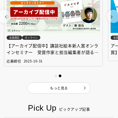
会員限定
オンライン
会
【アーカイブ配信中】講談社絵本新人賞オンラ
ア
インセミナー 受賞作家と担当編集者が語る
賞
「絵本創作実践講座」
作
応募締切
2025-10-31
もっと見る
Pick Up
ピックアップ記事