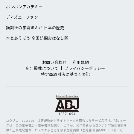
ボンボンアカデミー
ディズニーファン
講談社の学習まんが 日本の歴史
本とあそぼう 全国訪問おはなし隊
お問い合わせ
利用規約
広告掲載について
プライバシーポリシー
特定商取引法に基づく表記
コクリコ［cocreco］は正規版配信サイトマークを取得したサービスです。
ABJマー
クは、この電子書店・電子書籍配信サービスが、著作権者からコンテンツ使用許諾を
得た正規版配信サービスであることを示す登録商標（登録番号 第6091713号）で