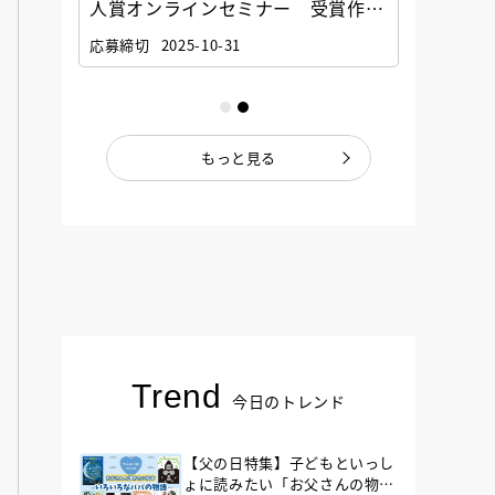
選考委
人賞オンラインセミナー 受賞作家
童文学
ナー」
と担当編集者が語る「絵本創作実践
員に聞
応募締切
2025-10-31
講座」
もっと見る
Trend
今日のトレンド
【父の日特集】子どもといっし
ょに読みたい「お父さんの物