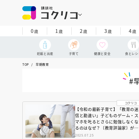
0
1
2
3
4
歳
歳
歳
歳
歳
妊娠と出産
子育て
健康と安全
食とレシ
TOP
早期教育
#
コクリコ
【令和の最新子育て】「教育の迷
信と勘違い」子どものゲーム・ス
マホを𠮟るとさらに勉強しなくな
るのはなぜ？〔教育評論家〕が解
説
2025.07.25