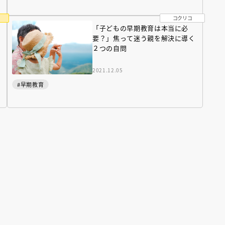
コクリコ
「子どもの早期教育は本当に必
要？」焦って迷う親を解決に導く
２つの自問
2021.12.05
#早期教育