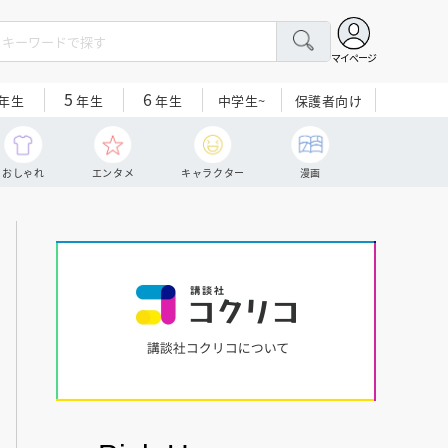
マイページ
5
6
中学生~
保護者向け
年生
年生
年生
おしゃれ
エンタメ
キャラクター
漫画