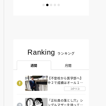
Ranking
ランキング
週間
月間
【不登校から医学部へ】
中２で成績はオール１
「昼夜逆転」したわが子
コクリコ
を”夜遊び”に連れ出した
母の気づき
「正社員の落とし穴」シ
ングルマザーを待ってい