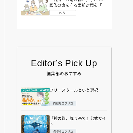
家族の命を守る事前対策を「防
災アドバイザー」が解説
コクリコ
Editor’s Pick Up
編集部のおすすめ
フリースクールという選択
講談社コクリコ
『神の蝶、舞う果て』公式サイ
ト
講談社コクリコ