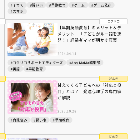
#子育て
#習い事
#早期教育
#ゲーム
#ゲーム依存
#スマホ
コクリコ
【早期英語教育】のメリット＆デ
メリット 「子どもがルー語を連
発！」経験者ママが明かす真実
2024.04.14
#コクリコサポートエディターズ
#Any MaMa編集部
#英語
#早期教育
げんき
甘えてくる子どもへの「対応と役
目」とは？ 発達心理学の専門家
が解説
（あさのあつこ）特設サ
フリースクールという選択
2023.10.28
26年９月30日発売決定！
#育児悩み
#習い事
#早期教育
2026.03.31
げんき