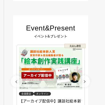
Event&Present
イベント&プレゼント
コクリコ
えほん通信
会員限定
オンライン
会員限定
談社児
【アーカイブ配信中】講談社絵本新
アーカ