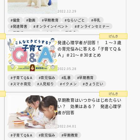
インセミナー 受賞作家
童文学新人賞】受賞作家と前
者が語る「絵本創作実践
員に聞く「児童文学創作セミ
2022.12.29
5-10-31
#偏食
#動画
#早期教育
#ならいごと
#卒乳
#発達障害
#オンラインイベント
#オンラインセミナー
#子育てニュース
#おむつ
#離乳食
げんき
発達心理学者が回答！ １～３歳
の育児悩みに答える「子育てＱ＆
Ａ」＃21～＃30まとめ
2022.05.28
#子育てQ＆A
#育児悩み
#乱暴
#早期教育
#スマホ育児
#人見知り
#イクメン
#きょうだい
げんき
早期教育はいつからはじめたらい
い？ 効果はある？ 発達心理学
者が回答
2022.04.01
#子育てQ＆A
#育児悩み
#早期教育