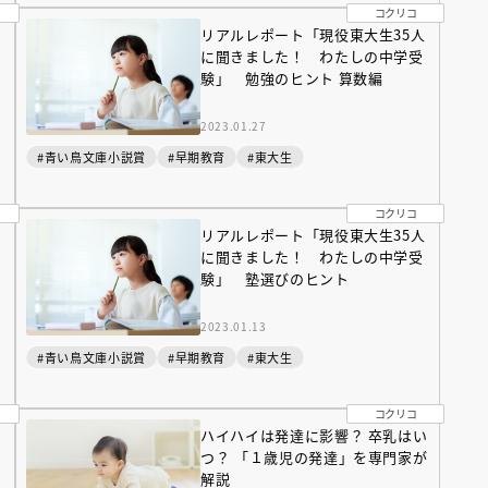
コクリコ
人
リアルレポート「現役東大生35人
に聞きました！ わたしの中学受
験」 勉強のヒント 算数編
2023.01.27
#青い鳥文庫小説賞
#早期教育
#東大生
コクリコ
えほん通信
人
リアルレポート「現役東大生35人
に聞きました！ わたしの中学受
験」 塾選びのヒント
2023.01.13
#青い鳥文庫小説賞
#早期教育
#東大生
コクリコ
人
ハイハイは発達に影響？ 卒乳はい
ンライン
会員限定
オンライン
つ？ 「１歳児の発達」を専門家が
ブ配信中】講談社絵本新
アーカイブ配信中【第67回講
解説