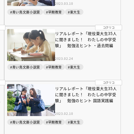
2023.03.10
#青い鳥文庫小説賞
#早期教育
#東大生
コクリコ
人
リアルレポート「現役東大生35人
に聞きました！ わたしの中学受
験」 勉強法ヒント ・過去問編
2023.02.24
#青い鳥文庫小説賞
#早期教育
#東大生
コクリコ
人
リアルレポート「現役東大生35人
に聞きました！ わたしの中学受
ス
験」 勉強のヒント 国語実践編
2023.02.10
#青い鳥文庫小説賞
#早期教育
#東大生