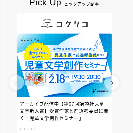
Pick Up
ピックアップ記事
アーカイブ配信中【第67回講談社児童
『神の
文学新人賞】受賞作家と前選考委員に聞
く「児童文学創作セミナー」
2026.01.30
2025.12.23