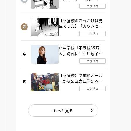
た“魔の２年間”【後編】
コクリコ
【不登校のきっかけは先
生でした】「カウンセリ
ングの時間」生徒の情報
コクリコ
をバラしたのは…《第２
話》
小中学校「不登校35万
人」時代に 中川翔子さ
んが審査委員長「不登校
コクリコ
生動画甲子園 2026」が開
催
【不登校】で成績オール
１から公立大医学部へ 中
２で起立性調節障害「治
コクリコ
るまで３年」の診断 その
とき母は
もっと見る