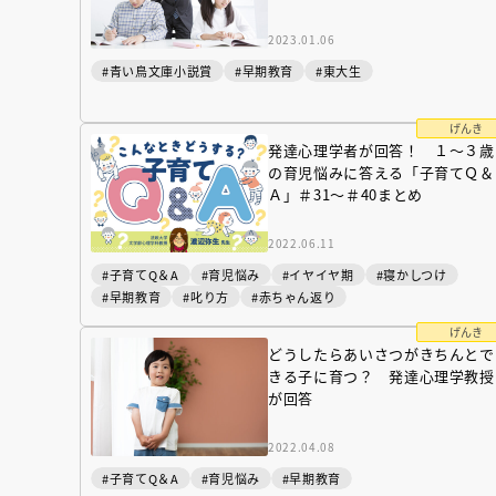
人賞オンラ
と担当編集
2023.01.06
応募締切
202
講座」
#青い鳥文庫小説賞
#早期教育
#東大生
げんき
発達心理学者が回答！ １～３歳
の育児悩みに答える「子育てＱ＆
Ａ」＃31～＃40まとめ
2022.06.11
#子育てQ＆A
#育児悩み
#イヤイヤ期
#寝かしつけ
#早期教育
#叱り方
#赤ちゃん返り
げんき
どうしたらあいさつがきちんとで
きる子に育つ？ 発達心理学教授
が回答
2022.04.08
#子育てQ＆A
#育児悩み
#早期教育