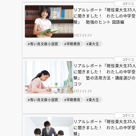
コクリコ
リアルレポート「現役東大生35
に聞きました！ わたしの中学受
験」 勉強のヒント 国語編
2023.02.03
#青い鳥文庫小説賞
#早期教育
#東大生
コクリコ
リアルレポート「現役東大生35
に聞きました！ わたしの中学受
験」 塾の活用方法・講座選びの
コツ
2023.01.20
#青い鳥文庫小説賞
#早期教育
#東大生
コクリコ
リアルレポート「現役東大生35
会員限定
オ
に聞きました！ わたしの中学受
【アーカイ
験」