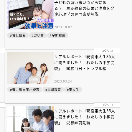
子どもの習い事いつから始め
る？ 早期教育の効果と注意を発
達心理学の専門家が解説
2023.10.02
#育児悩み
#習い事
#早期教育
コクリコ
人
リアルレポート「現役東大生35人
に聞きました！ わたしの中学受
験」 試験当日・トラブル編
2023.03.24
#青い鳥文庫小説賞
#早期教育
#東大生
コクリコ
人
リアルレポート「現役東大生35人
に聞きました！ わたしの中学受
験」 受験直前期編