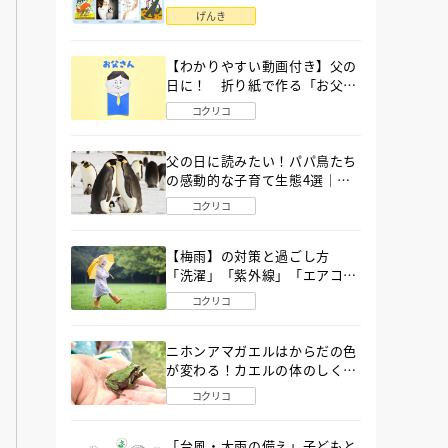
語」６選
げんき
【わかりやすい動画付き】父の
日に！ 折り紙で作る「お父さ
ん」の簡単な折り方
コクリコ
父の日に読みたい！パパ鳥たち
の感動的な子育て生態4選｜図
鑑MOVE
コクリコ
【梅雨】の対策と過ごし方
「洗濯」「紫外線」「エアコ
ン」「ゲリラ豪雨」…〔気象予
コクリコ
報士が完全ガイド〕
ニホンアマガエルはからだの色
が変わる！カエルの体のしくみ
から両生類の特ちょうまで図鑑
コクリコ
MOVEが解説！
「台風・大雨の備え」子どもと