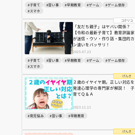
#子育て
#習い事
#早期教育
#ゲーム
#ゲーム依存
#スマホ
コクリコ
「友だち親子」はヤバい関係？
【令和の最新子育て】教育評論家
が迷信・ウソ・作り話・集団的カ
ン違いをバッサリ！
2025.07.23
#子育て
#習い事
#早期教育
#ゲーム
#ゲーム依存
#スマホ
げんき
２歳のイヤイヤ期。正しい対応を
発達心理学の専門家が解説！ 子
育てＱ＆Ａ
『NO.６再会』
2023.11.11
イト ＃４ 20
#育児悩み
#習い事
#早期教育
2025.02.17
げんき