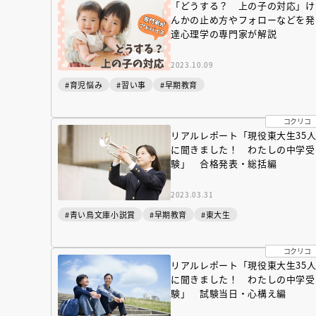
「どうする？ 上の子の対応」け
んかの止め方やフォローなどを発
達心理学の専門家が解説
2023.10.09
#育児悩み
#習い事
#早期教育
コクリコ
リアルレポート「現役東大生35
に聞きました！ わたしの中学受
験」 合格発表・総括編
2023.03.31
#青い鳥文庫小説賞
#早期教育
#東大生
コクリコ
リアルレポート「現役東大生35
に聞きました！ わたしの中学受
験」 試験当日・心構え編