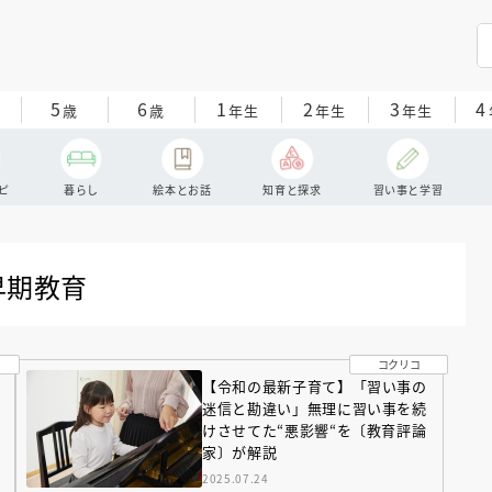
5
6
1
2
3
4
歳
歳
年生
年生
年生
ピ
暮らし
絵本とお話
知育と探求
習い事と学習
早期教育
コクリコ
【令和の最新子育て】「習い事の
迷信と勘違い」無理に習い事を続
けさせてた“悪影響“を〔教育評論
家〕が解説
2025.07.24