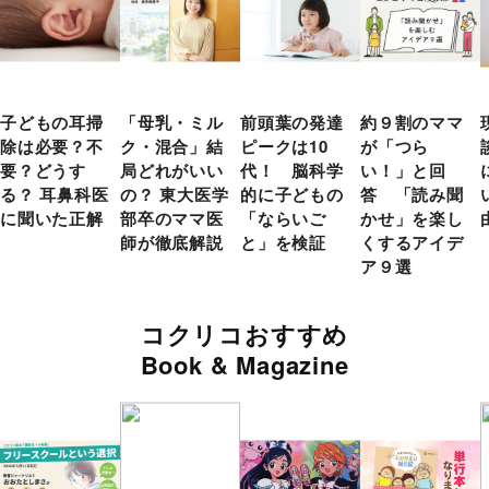
子どもの耳掃
「母乳・ミル
前頭葉の発達
約９割のママ
除は必要？不
ク・混合」結
ピークは10
が「つら
要？どうす
局どれがいい
代！ 脳科学
い！」と回
る？ 耳鼻科医
の？ 東大医学
的に子どもの
答 「読み聞
に聞いた正解
部卒のママ医
「ならいご
かせ」を楽し
師が徹底解説
と」を検証
くするアイデ
ア９選
コクリコおすすめ
Book & Magazine