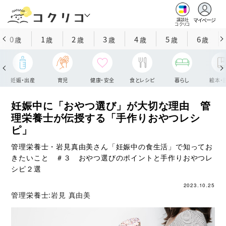
マイページ
講談社
コクリコ
0
1
2
3
4
5
6
歳
歳
歳
歳
歳
歳
歳
妊娠・出産
育児
健康・安全
食とレシピ
暮らし
絵本・
妊娠中に「おやつ選び」が大切な理由 管
理栄養士が伝授する「手作りおやつレシ
ピ」
管理栄養士・岩見真由美さん「妊娠中の食生活」で知ってお
きたいこと ＃３ おやつ選びのポイントと手作りおやつレ
シピ２選
2023.10.25
管理栄養士:
岩見 真由美