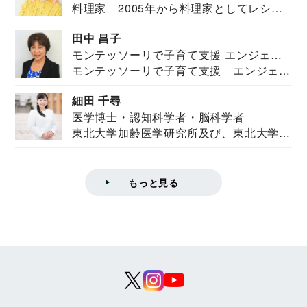
料理家 2005年から料理家としてレシピ
を紹介。東...
田中 昌子
モンテッソーリで子育て支援 エンジェル
モンテッソーリで子育て支援 エンジェル
ズハウス研究所所長
ズハウス研究...
細田 千尋
医学博士・認知科学者・脳科学者
東北大学加齢医学研究所及び、東北大学大
学院情報科学...
もっと見る