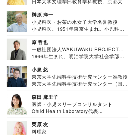
日本大学文理学部教育学科教授。京都大学
教育学部卒業...
榊原 洋一
小児科医・お茶の水女子大学名誉教授
小児科医。1951年東京生まれ。小児科
医。東京大学...
原 哲也
一般社団法人WAKUWAKU PROJECT
1966年生まれ、明治学院大学社会学部福
JAPAN代表・言語聴覚士・社会福祉士
祉学科卒業...
小泉 悠
東京大学先端科学技術研究センター准教授
東京大学先端科学技術研究センター（国際
安全保障構想...
森田 麻里子
医師・小児スリープコンサルタント
Child Health Laboratory代表...
栗原 友
料理家