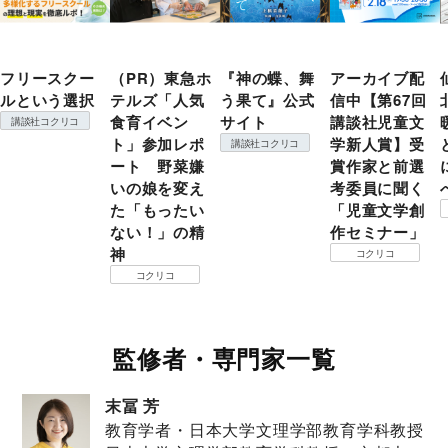
フリースクー
（PR）東急ホ
『神の蝶、舞
アーカイブ配
ルという選択
テルズ「人気
う果て』公式
信中【第67回
食育イベン
サイト
講談社児童文
講談社コクリコ
ト」参加レポ
学新人賞】受
講談社コクリコ
ート 野菜嫌
賞作家と前選
いの娘を変え
考委員に聞く
た「もったい
「児童文学創
ない！」の精
作セミナー」
神
コクリコ
コクリコ
監修者・専門家一覧
末冨 芳
教育学者・日本大学文理学部教育学科教授