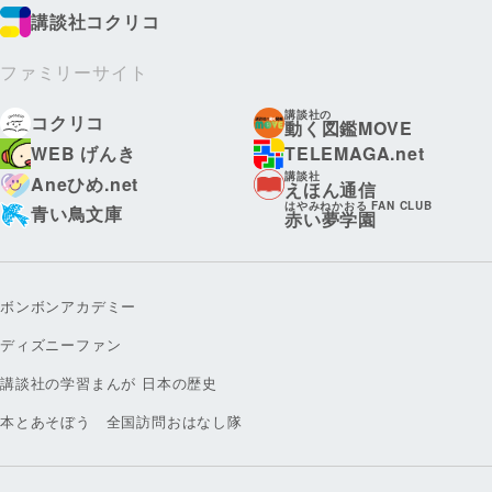
講談社コクリコ
ファミリーサイト
講談社の
コクリコ
動く図鑑MOVE
WEB げんき
TELEMAGA.net
講談社
Aneひめ.net
えほん通信
はやみねかおる FAN CLUB
青い鳥文庫
赤い夢学園
ボンボンアカデミー
ディズニーファン
講談社の学習まんが 日本の歴史
本とあそぼう 全国訪問おはなし隊