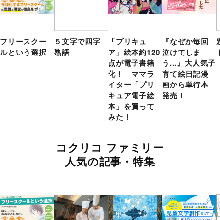
フリースクー
５文字で四字
「プリキュ
『なぜか毎回
ルという選択
熟語
ア」絵本約120
泣けてしま
点が電子書籍
う...』大人気子
化！ ママラ
育て絵日記漫
イター「プリ
画から単行本
キュア電子絵
発売！
本」を買って
みた！
コクリコ ファミリー
人気の記事・特集