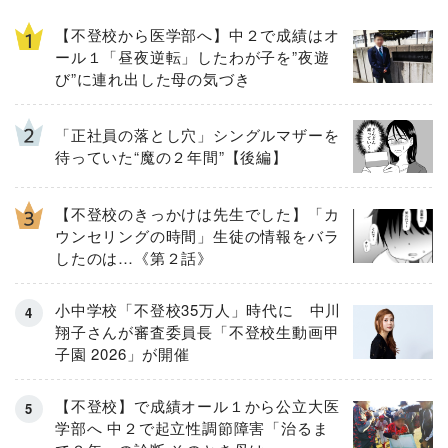
【不登校から医学部へ】中２で成績はオ
ール１「昼夜逆転」したわが子を”夜遊
び”に連れ出した母の気づき
「正社員の落とし穴」シングルマザーを
待っていた“魔の２年間”【後編】
【不登校のきっかけは先生でした】「カ
ウンセリングの時間」生徒の情報をバラ
したのは…《第２話》
小中学校「不登校35万人」時代に 中川
翔子さんが審査委員長「不登校生動画甲
子園 2026」が開催
【不登校】で成績オール１から公立大医
学部へ 中２で起立性調節障害「治るま