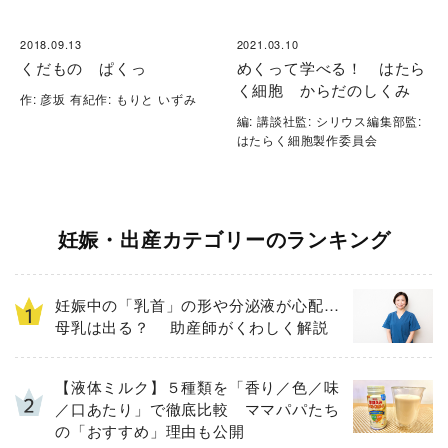
2018.09.13
2021.03.10
くだもの ぱくっ
めくって学べる！ はたら
く細胞 からだのしくみ
作: 彦坂 有紀作: もりと いずみ
編: 講談社監: シリウス編集部監:
はたらく細胞製作委員会
妊娠・出産カテゴリーのランキング
妊娠中の「乳首」の形や分泌液が心配…
母乳は出る？ 助産師がくわしく解説
【液体ミルク】５種類を「香り／色／味
／口あたり」で徹底比較 ママパパたち
の「おすすめ」理由も公開