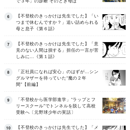
で３年」の診断 そのとき母は
【不登校のきっかけは先生でした】「い
つまで休むんですか？」追い詰められる
母と息子《第６話》
【不登校のきっかけは先生でした】「意
見のない人間は損する」担任の一言が苦
しみに…《第１話》
「正社員になれば安心」のはずが…シン
グルマザーを待っていた“魔の２年
間”【前編】
「不登校から医学部進学」“ラップとフ
リースクール”でトンネルを脱して高校
受験へ〔元野球少年の実話〕
【不登校のきっかけは先生でした】「メ