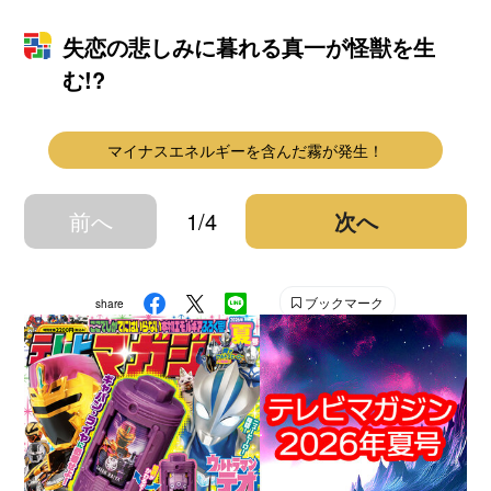
失恋の悲しみに暮れる真一が怪獣を生
む!?
マイナスエネルギーを含んだ霧が発生！
前へ
1/4
次へ
ブックマーク
share