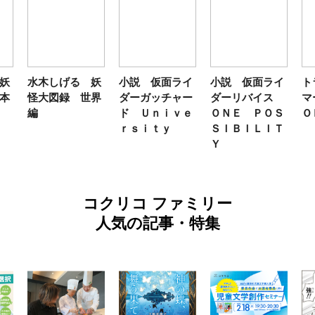
妖
水木しげる 妖
小説 仮面ライ
小説 仮面ライ
ト
本
怪大図録 世界
ダーガッチャー
ダーリバイス
マ
編
ド Ｕｎｉｖｅ
ＯＮＥ ＰＯＳ
Ｏ
ｒｓｉｔｙ
ＳＩＢＩＬＩＴ
Ｙ
コクリコ ファミリー
人気の記事・特集