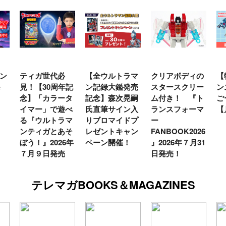
ン
ティガ世代必
【全ウルトラマ
クリアボディの
【
発
見！【30周年記
ン記録大鑑発売
スタースクリー
ン
念】「カラータ
記念】森次晃嗣
ム付き！ 『ト
ご
イマー」で遊べ
氏直筆サイン入
ランスフォーマ
【
る『ウルトラマ
りブロマイドプ
ー
ンティガとあそ
レゼントキャン
FANBOOK2026
ぼう！』2026年
ペーン開催！
』2026年７月31
７月９日発売
日発売！
テレマガBOOKS＆MAGAZINES