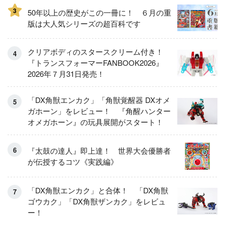
3
50年以上の歴史がこの一冊に！ ６月の重
版は大人気シリーズの超百科です
クリアボディのスタースクリーム付き！
『トランスフォーマーFANBOOK2026』
2026年７月31日発売！
「DX角獣エンカク」「角獣覚醒器 DXオメ
ガホーン」をレビュー！ 『角醒ハンター
オメガホーン』の玩具展開がスタート！
『太鼓の達人』即上達！ 世界大会優勝者
が伝授するコツ《実践編》
「DX角獣エンカク」と合体！ 「DX角獣
ゴウカク」「DX角獣ザンカク」をレビュ
ー！