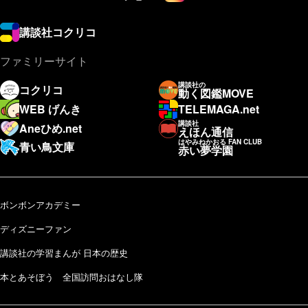
講談社コクリコ
ファミリーサイト
講談社の
コクリコ
動く図鑑MOVE
WEB げんき
TELEMAGA.net
講談社
Aneひめ.net
えほん通信
はやみねかおる FAN CLUB
青い鳥文庫
赤い夢学園
ボンボンアカデミー
ディズニーファン
講談社の学習まんが 日本の歴史
本とあそぼう 全国訪問おはなし隊