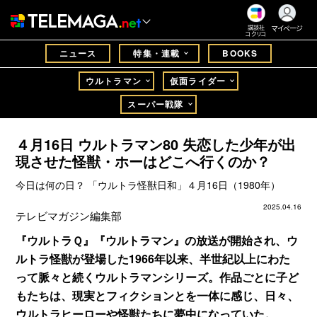
マイページ
講談社
コクリコ
ニュース
特集・連載
BOOKS
ウルトラマン
仮面ライダー
スーパー戦隊
４月16日 ウルトラマン80 失恋した少年が出
現させた怪獣・ホーはどこへ行くのか？
今日は何の日？ 「ウルトラ怪獣日和」４月16日（1980年）
2025.04.16
テレビマガジン編集部
『ウルトラＱ』『ウルトラマン』の放送が開始され、ウ
ルトラ怪獣が登場した1966年以来、半世紀以上にわた
って脈々と続くウルトラマンシリーズ。作品ごとに子ど
もたちは、現実とフィクションとを一体に感じ、日々、
ウルトラヒーローや怪獣たちに夢中になっていた。