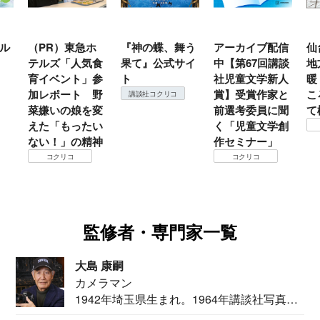
ル
（PR）東急ホ
『神の蝶、舞う
アーカイブ配信
仙
テルズ「人気食
果て』公式サイ
中【第67回講談
地
育イベント」参
ト
社児童文学新人
暖
加レポート 野
賞】受賞作家と
こ
講談社コクリコ
菜嫌いの娘を変
前選考委員に聞
て
えた「もったい
く「児童文学創
ない！」の精神
作セミナー」
コクリコ
コクリコ
監修者・専門家一覧
大島 康嗣
カメラマン
1942年埼玉県生まれ。1964年講談社写真部
カメ...