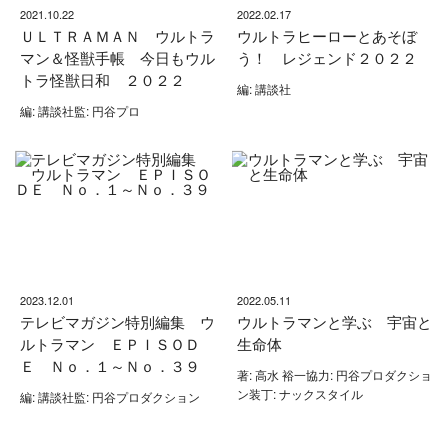
2021.10.22
2022.02.17
ＵＬＴＲＡＭＡＮ ウルトラ
ウルトラヒーローとあそぼ
マン＆怪獣手帳 今日もウル
う！ レジェンド２０２２
トラ怪獣日和 ２０２２
編: 講談社
編: 講談社監: 円谷プロ
2023.12.01
2022.05.11
テレビマガジン特別編集 ウ
ウルトラマンと学ぶ 宇宙と
ルトラマン ＥＰＩＳＯＤ
生命体
Ｅ Ｎｏ．１～Ｎｏ．３９
著: 高水 裕一協力: 円谷プロダクショ
ン装丁: ナックスタイル
編: 講談社監: 円谷プロダクション