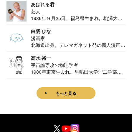
あばれる君
芸人
1986年９月25日、福島県生まれ。駒澤大学
法学部...
白雲 ひな
漫画家
北海道出身。テレマガネット発の新人漫画
家。2020...
高水 裕一
宇宙論専攻の物理学者
1980年東京生まれ。早稲田大学理工学部物
理学科卒...
もっと見る