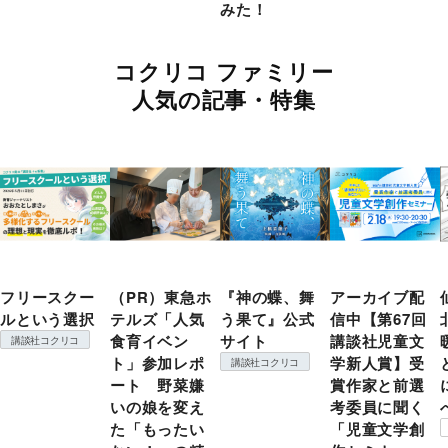
みた！
コクリコ ファミリー
人気の記事・特集
フリースクー
（PR）東急ホ
『神の蝶、舞
アーカイブ配
ルという選択
テルズ「人気
う果て』公式
信中【第67回
食育イベン
サイト
講談社児童文
講談社コクリコ
ト」参加レポ
学新人賞】受
講談社コクリコ
ート 野菜嫌
賞作家と前選
いの娘を変え
考委員に聞く
た「もったい
「児童文学創