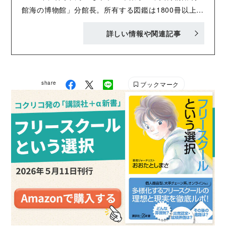
館海の博物館」分館長。所有する図鑑は1800冊以上。
TBS系テレビ番組『マツコの知らない世界』では、“図
詳しい情報や関連記事
鑑の世界”の案内人を務めるなど、メディアにも多数出
演。 2014年、千葉県立中央博物館で行われた企画展
の図録として、『図鑑大好き！』（彩流社）を出版。
『講談社の動く図鑑 MOVE 植物』（講談社）の監修
share
ブックマーク
も担当している。 写真：小松貴史 千葉県立中央博物
館 分館海の博物館 http://www2.chiba-
muse.or.jp/UMIHAKU/