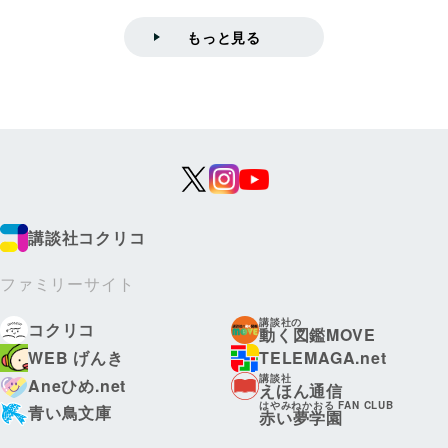
もっと見る
講談社コクリコ
ファミリーサイト
講談社の
コクリコ
動く図鑑MOVE
WEB げんき
TELEMAGA.net
講談社
Aneひめ.net
えほん通信
はやみねかおる FAN CLUB
青い鳥文庫
赤い夢学園