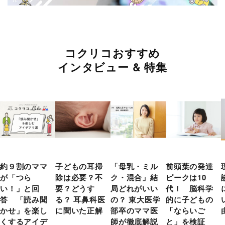
コクリコおすすめ
インタビュー & 特集
約９割のママ
子どもの耳掃
「母乳・ミル
前頭葉の発達
が「つら
除は必要？不
ク・混合」結
ピークは10
い！」と回
要？どうす
局どれがいい
代！ 脳科学
答 「読み聞
る？ 耳鼻科医
の？ 東大医学
的に子どもの
かせ」を楽し
に聞いた正解
部卒のママ医
「ならいご
くするアイデ
師が徹底解説
と」を検証