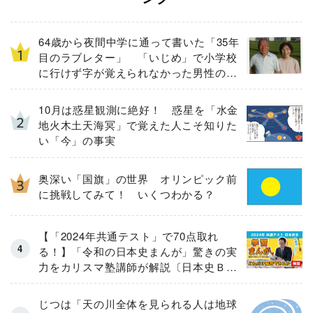
64歳から夜間中学に通って書いた「35年
目のラブレター」 「いじめ」で小学校
に行けず字が覚えられなかった男性の実
話
10月は惑星観測に絶好！ 惑星を「水金
地火木土天海冥」で覚えた人こそ知りた
い「今」の事実
奥深い「国旗」の世界 オリンピック前
に挑戦してみて！ いくつわかる？
【「2024年共通テスト」で70点取れ
る！】「令和の日本史まんが」驚きの実
力をカリスマ塾講師が解説〔日本史Ｂ全
32問を徹底検証〕
じつは「天の川全体を見られる人は地球