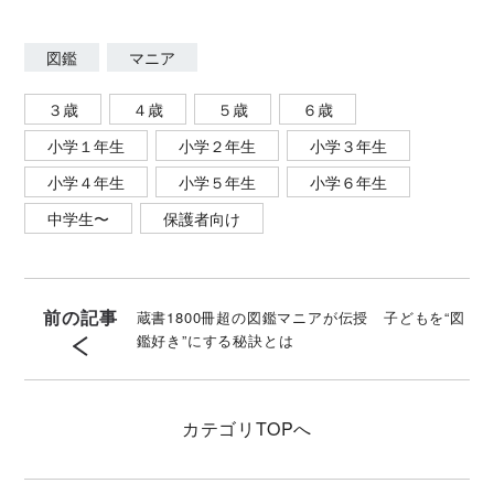
図鑑
マニア
３歳
４歳
５歳
６歳
小学１年生
小学２年生
小学３年生
小学４年生
小学５年生
小学６年生
中学生〜
保護者向け
前の記事
蔵書1800冊超の図鑑マニアが伝授 子どもを“図
鑑好き”にする秘訣とは
カテゴリ
TOPへ