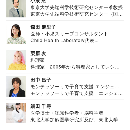
小泉 悠
東京大学先端科学技術研究センター准教授
東京大学先端科学技術研究センター（国際
安全保障構想...
森田 麻里子
医師・小児スリープコンサルタント
Child Health Laboratory代表...
栗原 友
料理家
料理家 2005年から料理家としてレシピ
を紹介。東...
田中 昌子
モンテッソーリで子育て支援 エンジェル
モンテッソーリで子育て支援 エンジェル
ズハウス研究所所長
ズハウス研究...
細田 千尋
医学博士・認知科学者・脳科学者
東北大学加齢医学研究所及び、東北大学大
学院情報科学...