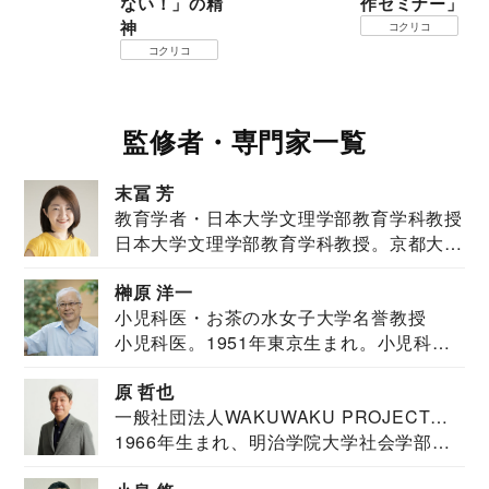
ない！」の精
作セミナー」
神
コクリコ
コクリコ
監修者・専門家一覧
末冨 芳
教育学者・日本大学文理学部教育学科教授
日本大学文理学部教育学科教授。京都大学
教育学部卒業...
榊原 洋一
小児科医・お茶の水女子大学名誉教授
小児科医。1951年東京生まれ。小児科
医。東京大学...
原 哲也
一般社団法人WAKUWAKU PROJECT
1966年生まれ、明治学院大学社会学部福
JAPAN代表・言語聴覚士・社会福祉士
祉学科卒業...