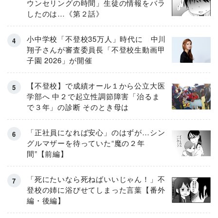
ウンセリングの時間」生徒の情報をバラ
したのは…《第２話》
小中学校「不登校35万人」時代に 中川
翔子さんが審査委員長「不登校生動画甲
子園 2026」が開催
【不登校】で成績オール１から公立大医
学部へ 中２で起立性調節障害「治るま
で３年」の診断 そのとき母は
「正社員になれば安心」のはずが…シン
グルマザーを待っていた“魔の２年
間”【前編】
「死にたいなら死ねばいいじゃん！」不
登校の姉に浴びせてしまった言葉【番外
編・後編】