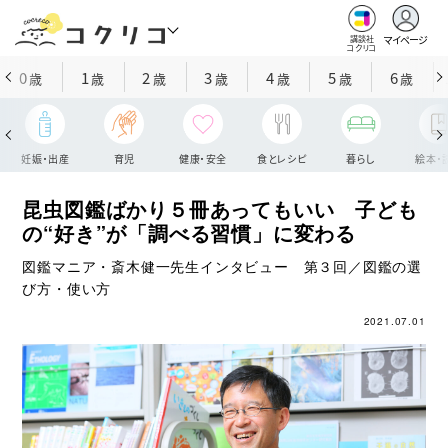
マイページ
講談社
コクリコ
0
1
2
3
4
5
6
歳
歳
歳
歳
歳
歳
歳
妊娠・出産
育児
健康・安全
食とレシピ
暮らし
絵本・
昆虫図鑑ばかり５冊あってもいい 子ども
の“好き”が「調べる習慣」に変わる
図鑑マニア・斎木健一先生インタビュー 第３回／図鑑の選
び方・使い方
2021.07.01