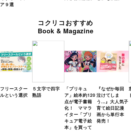
ア９選
コクリコおすすめ
Book & Magazine
フリースクー
５文字で四字
「プリキュ
『なぜか毎回
ルという選択
熟語
ア」絵本約120
泣けてしま
点が電子書籍
う...』大人気子
化！ ママラ
育て絵日記漫
イター「プリ
画から単行本
キュア電子絵
発売！
本」を買って