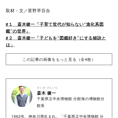
取材・文／星野早百合
#１ 斎木健一「子育て世代が知らない“進化系図
鑑”の世界」
#２ 斎木健一「子どもを“図鑑好き”にする秘訣と
は」
この記事の画像をもっと見る（全4枚）
さいき けんいち
斎木 健一
千葉県立中央博物館 分館海の博物館分
館長
1962年、神奈川県生まれ。「千葉県立中央博物館 分