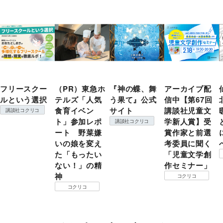
フリースクー
（PR）東急ホ
『神の蝶、舞
アーカイブ配
ルという選択
テルズ「人気
う果て』公式
信中【第67回
食育イベン
サイト
講談社児童文
講談社コクリコ
ト」参加レポ
学新人賞】受
講談社コクリコ
ート 野菜嫌
賞作家と前選
いの娘を変え
考委員に聞く
た「もったい
「児童文学創
ない！」の精
作セミナー」
神
コクリコ
コクリコ