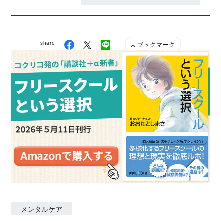
事業家・作家・セラピスト・空手家といくつもの顔を
持ち、「僧にあらず俗にあらず」を体現する移植の僧
侶。令和元年、仏教の本質に立ち返り、「慈悲心、知
share
ブックマーク
恵、仏性を育む」ことを宗旨とする佛心宗を興し、従
来の慣習や常識にとらわれない会員制寺院を創設。内
弟子の育成、インターネットを通じた発信を精力的に
行っており、YouTubeチャンネル「大愚和尚の一問一
答」は登録者58万人を超える。 YouTubeチャンネル
「大愚和尚の一問一答」
メンタルケア