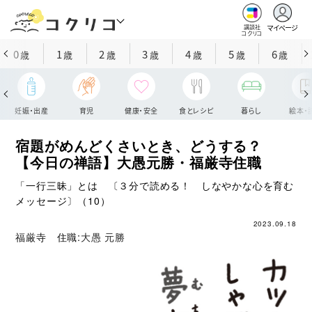
マイページ
講談社
コクリコ
0
1
2
3
4
5
6
歳
歳
歳
歳
歳
歳
歳
妊娠・出産
育児
健康・安全
食とレシピ
暮らし
絵本・
宿題がめんどくさいとき、どうする？
【今日の禅語】大愚元勝・福厳寺住職
「一行三昧」とは 〔３分で読める！ しなやかな心を育む
メッセージ〕（10）
2023.09.18
福厳寺 住職:
大愚 元勝