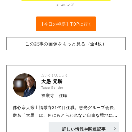
amzn.to
【今日の禅語】TOPに行く
この記事の画像をもっと見る（全4枚）
たいぐ げんしょう
大愚 元勝
Taigu Gensho
福厳寺 住職
佛心宗大叢山福厳寺31代目住職。慈光グループ会長。
僧名「大愚」は、何にもとらわれない自由な境地に達
した者を表す。駒澤大学、曹洞宗大本山總持寺を経
詳しい情報や関連記事
て、愛知学院大学大学院にて文学修士を取得。僧侶・