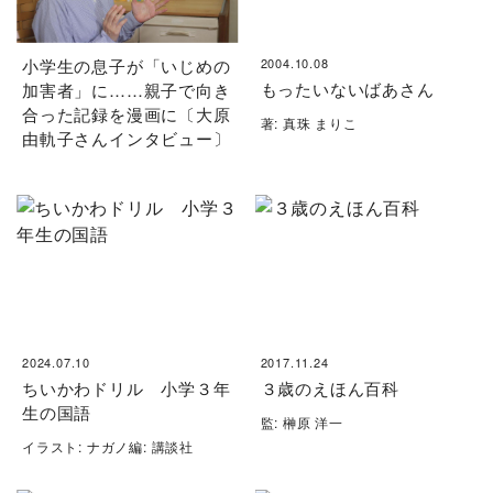
小学生の息子が「いじめの
2004.10.08
もったいないばあさん
加害者」に……親子で向き
合った記録を漫画に〔大原
著: 真珠 まりこ
由軌子さんインタビュー〕
2024.07.10
2017.11.24
ちいかわドリル 小学３年
３歳のえほん百科
生の国語
監: 榊原 洋一
イラスト: ナガノ編: 講談社