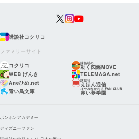
講談社コクリコ
ファミリーサイト
講談社の
コクリコ
動く図鑑MOVE
WEB げんき
TELEMAGA.net
講談社
Aneひめ.net
えほん通信
はやみねかおる FAN CLUB
青い鳥文庫
赤い夢学園
ボンボンアカデミー
ディズニーファン
講談社の学習まんが 日本の歴史