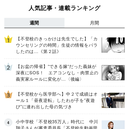
人気記事・連載ランキング
週間
月間
【不登校のきっかけは先生でした】「カ
ウンセリングの時間」生徒の情報をバラ
したのは…《第２話》
【お盆の帰省】“できる嫁“だった義妹が
深夜にSOS！ エアコンなし・肉禁止の
義実家ルールに変化が…〈後編〉
【不登校から医学部へ】中２で成績はオ
ール１「昼夜逆転」したわが子を”夜遊
び”に連れ出した母の気づき
小中学校「不登校35万人」時代に 中川
翔子さんが審査委員長「不登校生動画甲