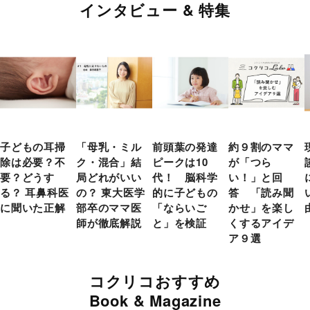
インタビュー & 特集
子どもの耳掃
「母乳・ミル
前頭葉の発達
約９割のママ
除は必要？不
ク・混合」結
ピークは10
が「つら
要？どうす
局どれがいい
代！ 脳科学
い！」と回
る？ 耳鼻科医
の？ 東大医学
的に子どもの
答 「読み聞
に聞いた正解
部卒のママ医
「ならいご
かせ」を楽し
師が徹底解説
と」を検証
くするアイデ
ア９選
コクリコおすすめ
Book & Magazine