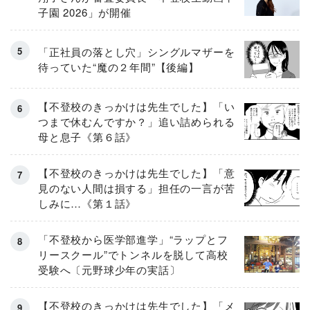
子園 2026」が開催
「正社員の落とし穴」シングルマザーを
待っていた“魔の２年間”【後編】
【不登校のきっかけは先生でした】「い
つまで休むんですか？」追い詰められる
母と息子《第６話》
【不登校のきっかけは先生でした】「意
見のない人間は損する」担任の一言が苦
しみに…《第１話》
「不登校から医学部進学」“ラップとフ
リースクール”でトンネルを脱して高校
受験へ〔元野球少年の実話〕
【不登校のきっかけは先生でした】「メ