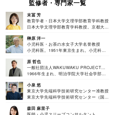
監修者・専門家一覧
末冨 芳
教育学者・日本大学文理学部教育学科教授
日本大学文理学部教育学科教授。京都大学
教育学部卒業...
榊原 洋一
小児科医・お茶の水女子大学名誉教授
小児科医。1951年東京生まれ。小児科
医。東京大学...
原 哲也
一般社団法人WAKUWAKU PROJECT
1966年生まれ、明治学院大学社会学部福
JAPAN代表・言語聴覚士・社会福祉士
祉学科卒業...
小泉 悠
東京大学先端科学技術研究センター准教授
東京大学先端科学技術研究センター（国際
安全保障構想...
森田 麻里子
医師・小児スリープコンサルタント