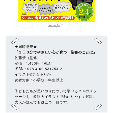
amzn.to
★同時発売★
『１日３分でやさしい心が育つ 聖書のことば』
佐藤優（監修）
定価：1,430円（税込）
ISBN：978-4-06-531753-2
イラスト©力石ありか
読者対象：小学校３年生以上
子どもたちが思いやりについて学べる２４のメッ
セージを、超訳＆イラストでわかりやすく解説。
大人が読んでも役立つ一冊です。