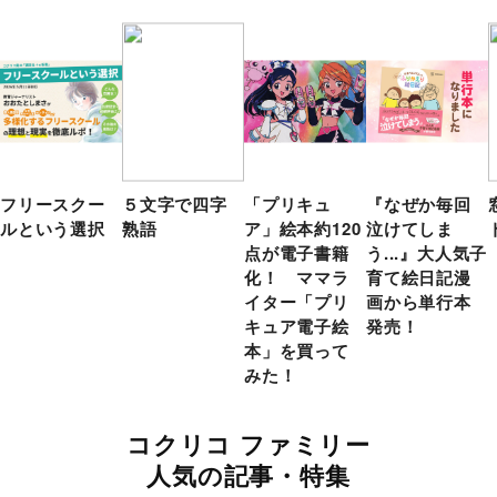
フリースクー
５文字で四字
「プリキュ
『なぜか毎回
ルという選択
熟語
ア」絵本約120
泣けてしま
点が電子書籍
う...』大人気子
化！ ママラ
育て絵日記漫
イター「プリ
画から単行本
キュア電子絵
発売！
本」を買って
みた！
コクリコ ファミリー
人気の記事・特集