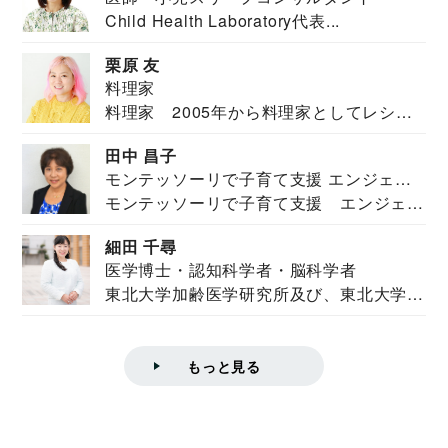
Child Health Laboratory代表...
栗原 友
料理家
料理家 2005年から料理家としてレシピ
を紹介。東...
田中 昌子
モンテッソーリで子育て支援 エンジェル
モンテッソーリで子育て支援 エンジェル
ズハウス研究所所長
ズハウス研究...
細田 千尋
医学博士・認知科学者・脳科学者
東北大学加齢医学研究所及び、東北大学大
学院情報科学...
もっと見る