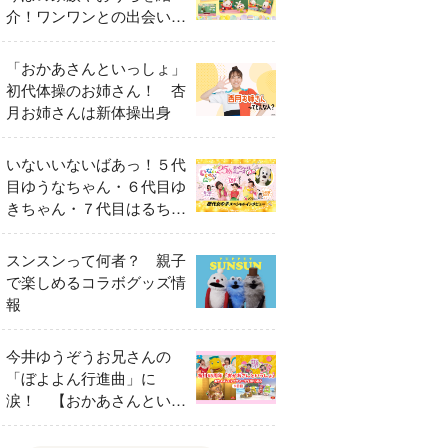
介！ワンワンとの出会いの
瞬間も
「おかあさんといっしょ」
初代体操のお姉さん！ 杏
月お姉さんは新体操出身
いないいないばあっ！５代
目ゆうなちゃん・６代目ゆ
きちゃん・７代目はるちゃ
ん スペシャルインタビュ
ー
スンスンって何者？ 親子
で楽しめるコラボグッズ情
報
今井ゆうぞうお兄さんの
「ぼよよん行進曲」に
涙！ 【おかあさんといっ
しょ65周年特別番組】