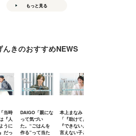
もっと見る
げんきのおすすめNEWS
「当時
DAIGO「親にな
本上まなみ
千原せいじ「子
は『人
って気づい
「『助けて』
育ては自分のイ
ように
た。“ごはんを
『できない』が
ヤな面に直面す
』だっ
作る”って当た
言えない子ども
ることが多かっ