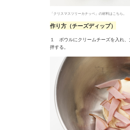
「クリスマスツリーカナッペ」の材料はこちら。
作り方（チーズディップ）
１ ボウルにクリームチーズを入れ、
拌する。
ツ
武田双雲「我が
横山だいすけ
元体操のお兄さ
夢を
家は両親を含め
「僕は『歌が好
ん小林よしひさ
こも
みんなADHD。
きな子』だった
「小３で観たあ
料
とにかく“今を
けど『歌がうま
の人の映画が人