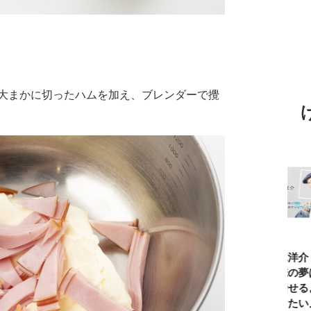
大まかに切ったハムを加え、ブレンダーで攪
TBSアナ井上貴
ひろゆき「『自
長谷川あかり
窪塚洋介
博「アナウンサ
分はこれが得意
「料理家になる
の俺の夢
ーになろうと思
だ』という“思
片鱗なんて一ミ
と話せる
ったことは一度
い込み”は重
リもなかった」
なりたい