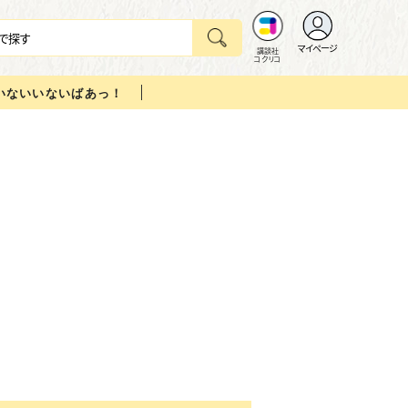
マイページ
講談社
コクリコ
いないいないばあっ！