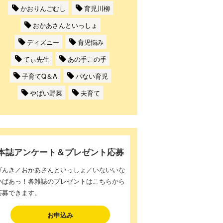
かおりんごむし
育児川柳
おかあさんといっしょ
ディズニー
育児悩み
てぃ先生
あの手この手
子育てQ＆A
パない育児
やばい野菜
夫育て
本誌アンケート＆プレゼント応募
げんき／おかあさんといっしょ／いないいな
いばあっ！各雑誌のプレゼントはこちらから
応募できます。
お申込み