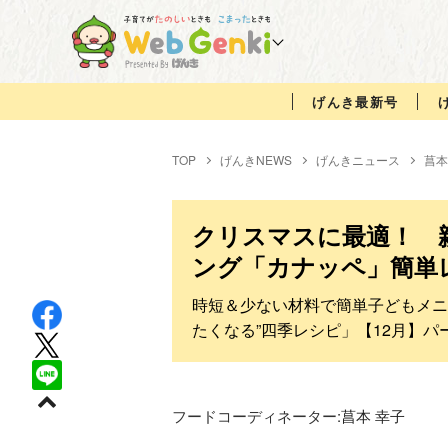
げんき最新号
TOP
げんきNEWS
げんきニュース
菖本
クリスマスに最適！ 
ング「カナッペ」簡単
時短＆少ない材料で簡単子どもメニ
たくなる”四季レシピ」【12月】パ
フードコーディネーター:
菖本 幸子