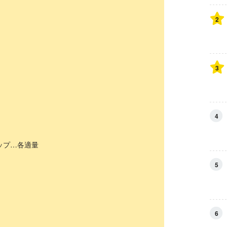
2
3
4
ップ…各適量
5
6