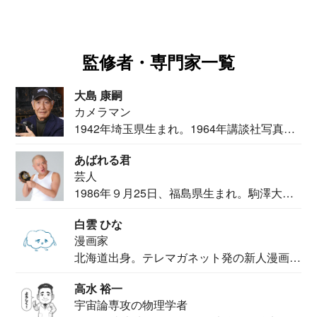
監修者・専門家一覧
大島 康嗣
カメラマン
1942年埼玉県生まれ。1964年講談社写真部
カメ...
あばれる君
芸人
1986年９月25日、福島県生まれ。駒澤大学
法学部...
白雲 ひな
漫画家
北海道出身。テレマガネット発の新人漫画
家。2020...
高水 裕一
宇宙論専攻の物理学者