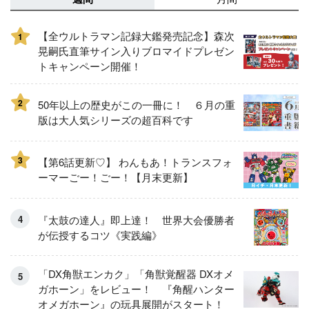
【全ウルトラマン記録大鑑発売記念】森次
1
晃嗣氏直筆サイン入りブロマイドプレゼン
トキャンペーン開催！
2
50年以上の歴史がこの一冊に！ ６月の重
版は大人気シリーズの超百科です
3
【第6話更新♡】 わんもあ！トランスフォ
ーマーごー！ごー！【月末更新】
『太鼓の達人』即上達！ 世界大会優勝者
が伝授するコツ《実践編》
「DX角獣エンカク」「角獣覚醒器 DXオメ
ガホーン」をレビュー！ 『角醒ハンター
オメガホーン』の玩具展開がスタート！