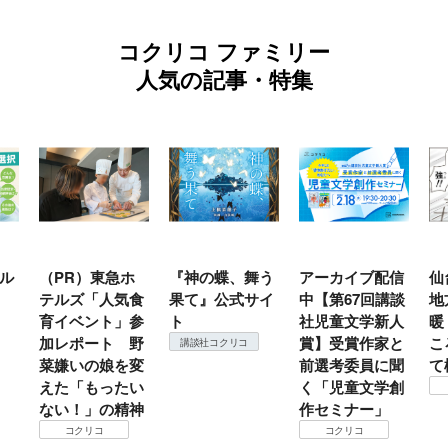
コクリコ ファミリー
人気の記事・特集
ル
（PR）東急ホ
『神の蝶、舞う
アーカイブ配信
仙
テルズ「人気食
果て』公式サイ
中【第67回講談
地
育イベント」参
ト
社児童文学新人
暖
加レポート 野
賞】受賞作家と
こ
講談社コクリコ
菜嫌いの娘を変
前選考委員に聞
て
えた「もったい
く「児童文学創
ない！」の精神
作セミナー」
コクリコ
コクリコ