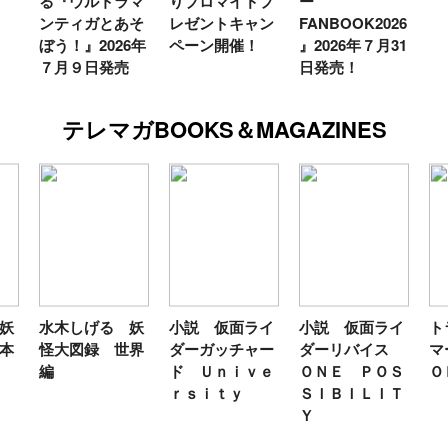
る『ウルトラマ
りブロマイドプ
ー
ンティガとあそ
レゼントキャン
FANBOOK2026
ぼう！』2026年
ペーン開催！
』2026年７月31
７月９日発売
日発売！
テレマガBOOKS＆MAGAZINES
妖
水木しげる 妖
小説 仮面ライ
小説 仮面ライ
ト
本
怪大図録 世界
ダーガッチャー
ダーリバイス
マ
編
ド Ｕｎｉｖｅ
ＯＮＥ ＰＯＳ
Ｏ
ｒｓｉｔｙ
ＳＩＢＩＬＩＴ
Ｙ