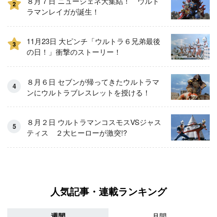
８月７日 ニュージェネ大集結！ ウルト
2
ラマンレイガが誕生！
11月23日 大ピンチ「ウルトラ６兄弟最後
3
の日！」衝撃のストーリー！
８月６日 セブンが帰ってきたウルトラマ
ンにウルトラブレスレットを授ける！
８月２日 ウルトラマンコスモスVSジャス
ティス ２大ヒーローが激突!?
人気記事・連載ランキング
週間
月間