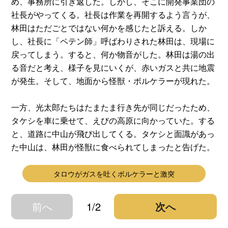
め、事務所に引き返した。しかし、そこに開発事業団の
社長がやってくる。社長は作業を再開するよう言うが、
林田はただごとではない何かを感じたと訴える。しか
し、社長に「ペテン師」呼ばわりされた林田は、現場に
戻ってしまう。すると、何か物音がした。林田は湯の出
る音だと考え、様子を見にいくが、赤いガスと共に地震
が発生。そして、地面から怪獣・ボルケラーが現れた。
一方、光太郎たちはたまたま行き先が同じだったため、
タケシを車に乗せて、えびの高原に向かっていた。する
と、道路に中山が飛び出してくる。タケシと面識があっ
た中山は、林田が怪獣に食べられてしまったと告げた。
タロウがガスを吐くボルケラーと激突
前へ
1/2
次へ