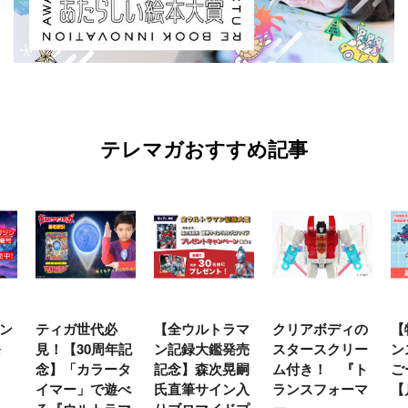
テレマガおすすめ記事
ン
ティガ世代必
【全ウルトラマ
クリアボディの
【
発
見！【30周年記
ン記録大鑑発売
スタースクリー
ン
念】「カラータ
記念】森次晃嗣
ム付き！ 『ト
ご
イマー」で遊べ
氏直筆サイン入
ランスフォーマ
【