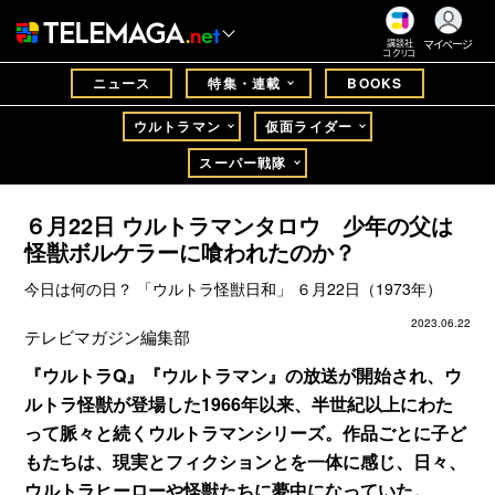
マイページ
講談社
コクリコ
ニュース
特集・連載
BOOKS
ウルトラマン
仮面ライダー
スーパー戦隊
６月22日 ウルトラマンタロウ 少年の父は
怪獣ボルケラーに喰われたのか？
今日は何の日？ 「ウルトラ怪獣日和」 ６月22日（1973年）
2023.06.22
テレビマガジン編集部
『ウルトラQ』『ウルトラマン』の放送が開始され、ウ
ルトラ怪獣が登場した1966年以来、半世紀以上にわた
って脈々と続くウルトラマンシリーズ。作品ごとに子ど
もたちは、現実とフィクションとを一体に感じ、日々、
ウルトラヒーローや怪獣たちに夢中になっていた。