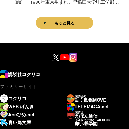
1980年東京生まれ。早稲田大学理工学部物
理学科卒...
もっと見る
講談社コクリコ
ファミリーサイト
講談社の
コクリコ
動く図鑑MOVE
WEB げんき
TELEMAGA.net
講談社
Aneひめ.net
えほん通信
はやみねかおる FAN CLUB
青い鳥文庫
赤い夢学園