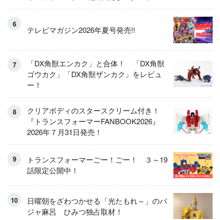
テレビマガジン2026年夏号発売!!
「DX角獣エンカク」と合体！ 「DX角獣
ゴウカク」「DX角獣ザンカク」をレビュ
ー！
クリアボディのスタースクリーム付き！
『トランスフォーマーFANBOOK2026』
2026年７月31日発売！
トランスフォーマーごー！ごー！ ３～19
話限定公開中！
日曜朝をざわつかせる「光たもれ～」のパ
ジャ麻呂 ひみつ独占取材！