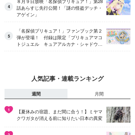
８月９日放映「名探偵プリキュア！」第28
話あらすじ先行公開！「謎の怪盗デッチ・
アゲイン」
「名探偵プリキュア！」ファンブック第２
弾が登場！ 付録は限定「プリキュアマコ
トジュエル キュアアルカナ・シャドウ
アイスver.」 キュアエクレールを大特
集！
人気記事・連載ランキング
週間
月間
1
【夏休みの宿題、まだ間に合う！】ミヤマ
クワガタが消える前に知りたい日本の異変
2