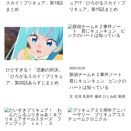
スカイ！プリキュア」第18話
ュア!?「ひろがるスカイ！プ
まとめ
リキュア」第15話まとめ
2023.03.20
ひどすぎる！「悲劇の対決」
探偵チームＫＺ事件ノート
「ひろがるスカイ！プリキュ
君にキュンキュン ピンクの
ア」第22話あらすじまとめ
ハートは知っている
文: 住滝 良原作: 藤本 ひとみ絵: 駒形