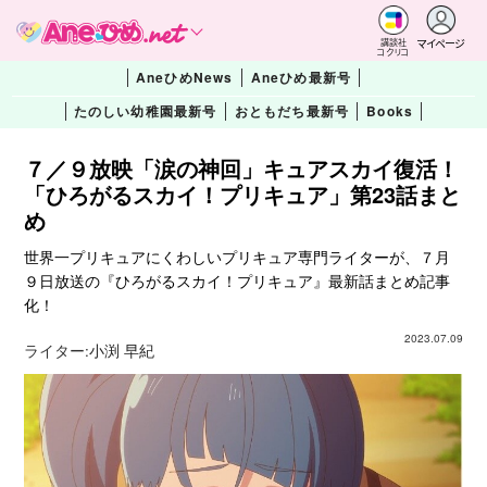
マイページ
講談社
コクリコ
AneひめNews
Aneひめ最新号
たのしい幼稚園最新号
おともだち最新号
Books
７／９放映「涙の神回」キュアスカイ復活！
「ひろがるスカイ！プリキュア」第23話まと
め
世界一プリキュアにくわしいプリキュア専門ライターが、７月
９日放送の『ひろがるスカイ！プリキュア』最新話まとめ記事
化！
2023.07.09
ライター:
小渕 早紀