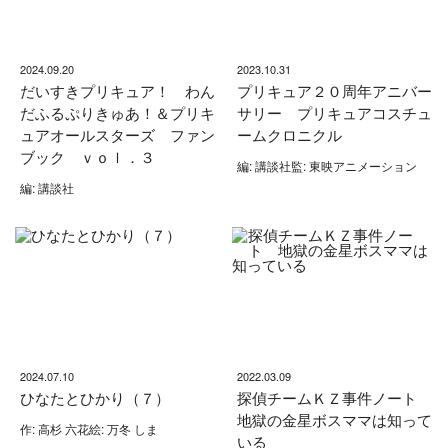
2024.09.20
2023.10.31
だいすきプリキュア！ わん
プリキュア２０周年アニバー
だふるぷりきゅあ！＆プリキ
サリー プリキュアコスチュ
ュアオールスターズ ファン
ームクロニクル
ブック ｖｏｌ．３
編: 講談社監: 東映アニメーション
編: 講談社
2024.07.10
2022.03.09
ひなたとひかり（７）
探偵チームＫＺ事件ノート
地獄の金星ボスママは知って
作: 高杉 六花絵: 万冬 しま
いる