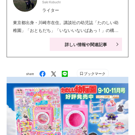
Saki Kobuchi
ライター
東京都出身・川崎市在住。講談社の幼児誌「たのしい幼
稚園」「おともだち」「いないいないばあっ！」の構
成・ライティングを担当。キャラクター絵本・シールブ
詳しい情報や関連記事
ック・知育ドリルなども手がける。現在小学生の娘２人
の子育てに奮闘中。お笑い系の動画視聴が息抜き。
ブックマーク
share