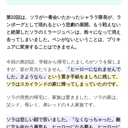
第22話は、ソラが一番会いたかったシャララ隊長が、ラ
ンボーグとして現れるという悲劇の展開。もう戦えない
と絶望したソラのミラージュペンは、粉々になって消え
去ってしまいました。ペンがないということは、プリキ
ュアに変身することはできません。
今回の第23話、学校から帰宅したましろがソラを探しま
すが、姿が見当たりません。
「
ヒーローになれませんで
した。さようなら」
という置き手紙をましろに残して、
ソラはスカイランドの家に帰ってしまっていたのです。
ソラの突然の帰宅に、家族は驚きました。ソラの家は、
父シド、母レミ、弟レッドの４人家族です。
ソラは悲しい顔で言いました。「なくなっちゃった。敵
に立ち向かう勇気も、ヒーローになる夢も。ヒーローに