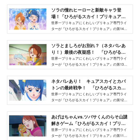
まとめつつ、注目ポイントを熱弁！
ソラの憧れヒーローと新敵キャラ登
場！「ひろがるスカイ！プリキュア」
第14話まとめ（ネタバレあり） - Ane
世界一プリキュアにくわしいプリキュア専門ライ
ターが『ひろがるスカイ！プリキュア』の第14話
ひめ.net｜講談社
のあらすじをまとめてレポ！
ソラとましろがお別れ？（ネタバレあ
り！）最後の夜疑惑！ 「ひろがるス
カイ！プリキュア」第13話あらすじま
世界一プリキュアにくわしいプリキュア専門ライ
ターが『ひろがるスカイ！プリキュア』の第13話
とめ - Aneひめ.net｜講談社
のあらすじをまとめてレポ！
ネタバレあり！ キュアスカイとカバ
トンの最終戦争！ 「ひろがるスカ
イ！プリキュア」第12話まとめ - Ane
世界一プリキュアにくわしいプリキュア専門ライ
ターが『ひろがるスカイ！プリキュア』の第12話
ひめ.net｜講談社
のあらすじをまとめてレポ！（ネタバレあり）
あげはちゃんvs.ツバサくんのらそ山謎
解きゲーム「ひろがるスカイ！プリキ
ュア」第11話最新話あらすじまとめ -
世界一プリキュアにくわしいプリキュア専門ライ
ターが『ひろがるスカイ！プリキュア』の第11話
Aneひめ.net｜講談社