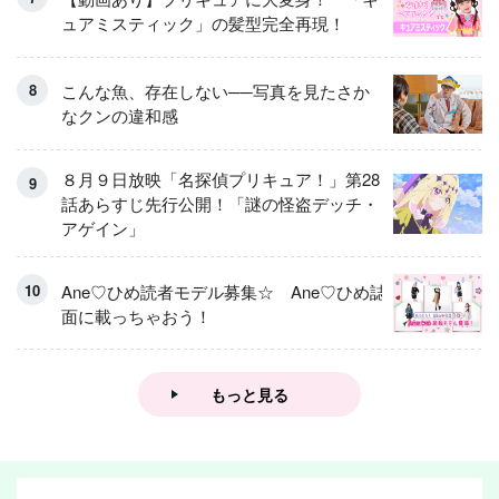
ュアミスティック」の髪型完全再現！
こんな魚、存在しない──写真を見たさか
なクンの違和感
８月９日放映「名探偵プリキュア！」第28
話あらすじ先行公開！「謎の怪盗デッチ・
アゲイン」
Ane♡ひめ読者モデル募集☆ Ane♡ひめ誌
面に載っちゃおう！
もっと見る