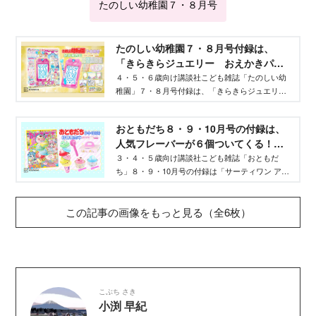
たのしい幼稚園７・８月号
たのしい幼稚園７・８月号付録は、
「きらきらジュエリー おえかきパッ
ド」だよ！ - Aneひめ.net｜講談社
４・５・６歳向け講談社こども雑誌「たのしい幼
稚園」７・８月号付録は、「きらきらジュエリ
ー おえかきパッド」 です！ ひろがるスカ
イ！プリキュアや、すみっコぐらしのみんなが簡
おともだち８・９・10月号の付録は、
単に描けちゃう「なぞりえカード」つき。
人気フレーバーが６個ついてくる！
「サーティワン アイスクリームやさん
３・４・５歳向け講談社こども雑誌「おともだ
ち」８・９・10月号の付録は「サーティワン アイ
2023」！ - Aneひめ.net｜講談社
スクリームやさん2023」。おともだちオリジナル
の「すみっコぐらしセット」も。
この記事の画像をもっと見る（全6枚）
こぶち さき
小渕 早紀