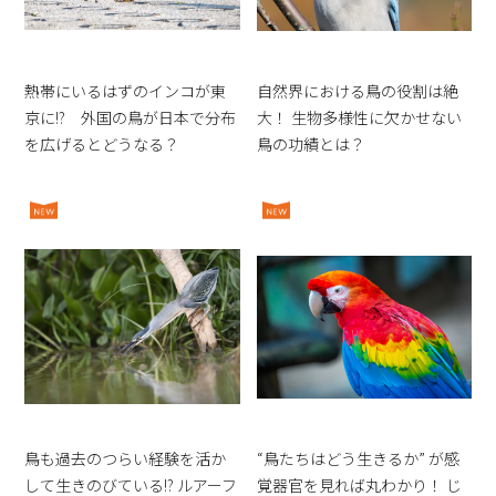
熱帯にいるはずのインコが東
自然界における鳥の役割は絶
京に!? 外国の鳥が日本で分布
大！ 生物多様性に欠かせない
を広げるとどうなる？
鳥の功績とは？
鳥も過去のつらい経験を活か
“鳥たちはどう生きるか” が感
して生きのびている!? ルアーフ
覚器官を見れば丸わかり！ じ