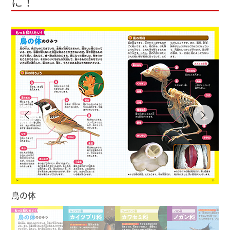
に！
鳥の体
カ