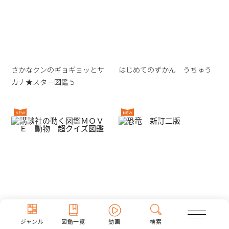
さかなクンのギョギョッとサ
はじめてのずかん うちゅう
カナ★スター図鑑５
ジャンル
図鑑一覧
動画
検索
講談社の動く図鑑ＭＯＶＥ
恐竜 新訂二版