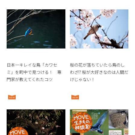
日本一キレイな鳥「カワセ
桜の花が落ちていたら鳥のし
ミ」を町中で見つける！ 専
わざ!? 桜が大好きなのは人間だ
門家が教えてくれたコツ
けじゃない！