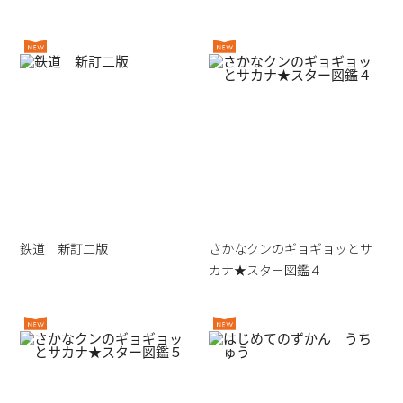
鉄道 新訂二版
さかなクンのギョギョッとサ
カナ★スター図鑑４