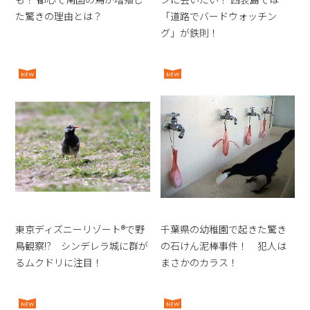
た驚きの理由とは？
「道路でバードウォッチン
グ」が鉄則！
東京ディズニーリゾート®︎で野
千葉県の幼稚園で起きた驚き
鳥観察⁉︎ シンデレラ城に群が
の石けん泥棒事件！ 犯人は
るムクドリに注目！
まさかのカラス！