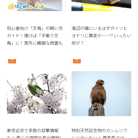
初心者向け「文鳥」の飼い方
海辺の磯にいるはずのイソヒ
ガイド！懐けば「手乗り文
ヨドリに異変が……!? いったい
鳥」に！意外に繊細な側面も
何が？
東京近郊で多数の目撃情報
特別天然記念物のカンムリワ
も！ 都心で南国の鳥が増殖し
シに会いたい！ 西表島では