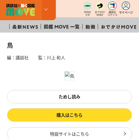
マイページ
MOVE
おでかけ
講談社
ラボ
MOVE
コクリコ
鳥
編：講談社 監：川上 和人
ためし読み
購入はこちら
特設サイトはこちら