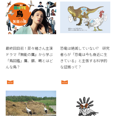
最終回目前！菜々緒さん主演
恐竜は絶滅していない!? 研究
ドラマ『無能の鷹』から学ぶ
者らが「恐竜は今も身近に生
「鳥図鑑」鷹、鶸、鴫とはど
きている」と主張する科学的
んな鳥？
な証拠って？