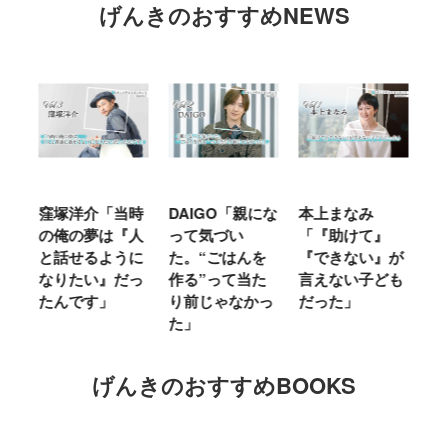
げんきのおすすめNEWS
窪塚洋介「当時
DAIGO「親にな
本上まなみ
千
る
の俺の夢は『人
って気づい
「『助けて』
育
ミ
と話せるように
た。“ごはんを
『できない』が
ヤ
」
なりたい』だっ
作る”って当た
言えない子ども
る
たんです」
り前じゃなかっ
だった」
た
た」
げんきのおすすめBOOKS