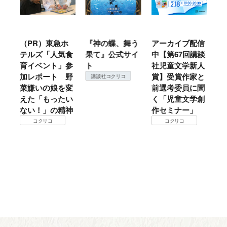
ル
（PR）東急ホ
『神の蝶、舞う
アーカイブ配信
仙
テルズ「人気食
果て』公式サイ
中【第67回講談
地
育イベント」参
ト
社児童文学新人
暖
加レポート 野
賞】受賞作家と
こ
講談社コクリコ
菜嫌いの娘を変
前選考委員に聞
て
えた「もったい
く「児童文学創
ない！」の精神
作セミナー」
コクリコ
コクリコ