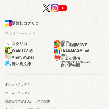
講談社コクリコ
ファミリーサイト
講談社の
コクリコ
動く図鑑MOVE
WEB げんき
TELEMAGA.net
講談社
Aneひめ.net
えほん通信
はやみねかおる FAN CLUB
青い鳥文庫
赤い夢学園
ボンボンアカデミー
ディズニーファン
講談社の学習まんが 日本の歴史