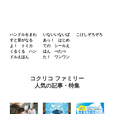
ム
ハンドルをまわ
いないいないば
こけしぞろぞろ
Ｍ
せ
すと音がなる
あっ！ はじめ
Ｌ
ほ
よ！ トミカ
ての シールえ
Ｍ
くるくる ハン
ほん ぺたぺ
し
ドルえほん
た！ ワンワン
に
コクリコ ファミリー
人気の記事・特集