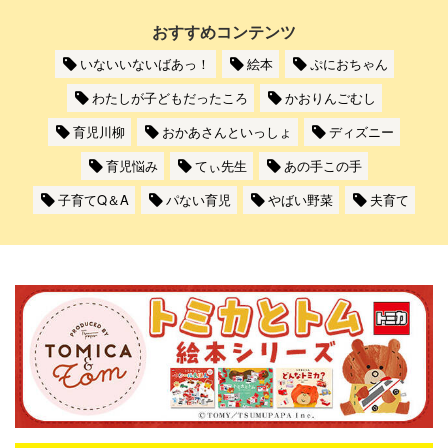
おすすめコンテンツ
いないいないばあっ！
絵本
ぷにおちゃん
わたしが子どもだったころ
かおりんごむし
育児川柳
おかあさんといっしょ
ディズニー
育児悩み
てぃ先生
あの手この手
子育てQ＆A
パない育児
やばい野菜
夫育て