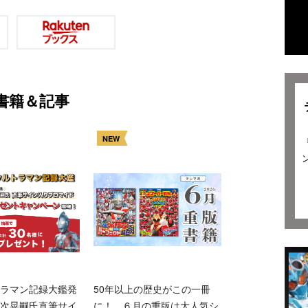
書籍＆記事
NEW
ラマン記録大鑑発
50年以上の歴史がこの一冊
次晃嗣氏直筆サイ
に！ ６月の重版は大人気シ