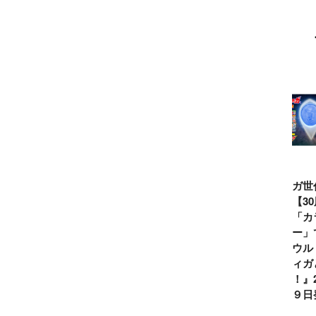
ウルトラマンシ
仮面ライダー誕
テレビマガジン
ティガ世
リーズ60周年記
生55周年記
2026年夏号発
見！【3
念！ ウルトラ
念！ 仮面ライ
売!!
念】「カ
セブン＝モロボ
ダー１号＝本郷
イマー」
シ・ダンを演じ
猛を演じた藤岡
る『ウル
た森次晃嗣氏特
弘、氏特別イン
ンティガ
別インタビュー
タビュー
ぼう！』2
７月９日