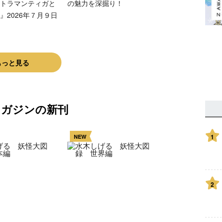
トラマンティガと
の魅力を深掘り！
』2026年７月９日
もっと見る
マガジンの新刊
1
NEW
2