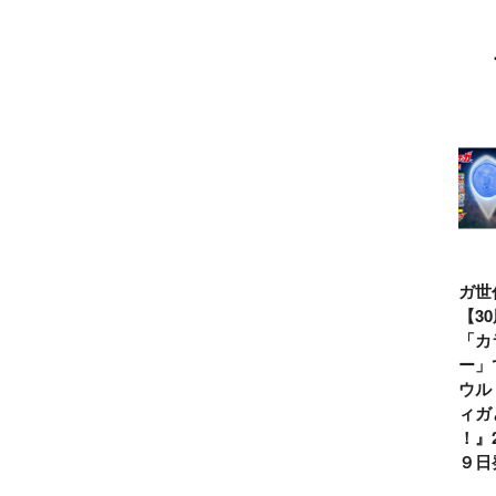
ウルトラマンシ
仮面ライダー誕
テレビマガジン
ティガ世
リーズ60周年記
生55周年記
2026年夏号発
見！【3
念！ ウルトラ
念！ 仮面ライ
売!!
念】「カ
セブン＝モロボ
ダー１号＝本郷
イマー」
シ・ダンを演じ
猛を演じた藤岡
る『ウル
た森次晃嗣氏特
弘、氏特別イン
ンティガ
別インタビュー
タビュー
ぼう！』2
７月９日