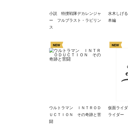
小説 特捜戦隊デカレンジャ
水木しげる
ー フルブラスト・ラビリン
本編
ス
NEW
NEW
ウルトラマン ＩＮＴＲＯＤ
仮面ライダ
ＵＣＴＩＯＮ その奇跡と苦
ライダー 
闘