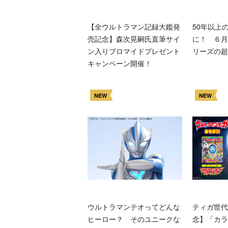
【全ウルトラマン記録大鑑発
50年以上
売記念】森次晃嗣氏直筆サイ
に！ ６月
ン入りブロマイドプレゼント
リーズの超
キャンペーン開催！
NEW
NEW
ウルトラマンテオってどんな
ティガ世代
ヒーロー？ そのユニークな
念】「カラ