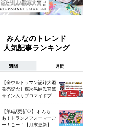
みんなのトレンド
人気記事ランキング
週間
月間
【全ウルトラマン記録大鑑
発売記念】森次晃嗣氏直筆
サイン入りブロマイドプレ
ゼントキャンペーン開催！
【第6話更新♡】 わんも
あ！トランスフォーマーご
ー！ごー！【月末更新】