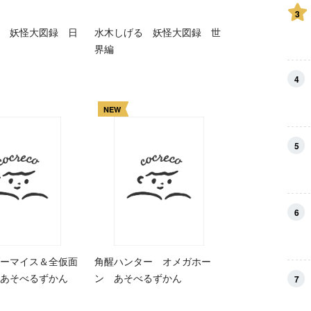
3
 妖怪大図録 日
水木しげる 妖怪大図録 世
界編
4
NEW
5
6
ーマイス＆全仮面
角醒ハンター オメガホー
あそべるずかん
ン あそべるずかん
7