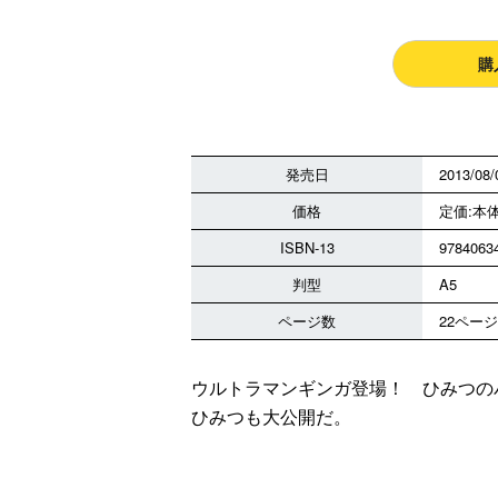
購
発売日
2013/08/
価格
定価:本体
ISBN-13
9784063
判型
A5
ページ数
22ページ
ウルトラマンギンガ登場！ ひみつの
ひみつも大公開だ。