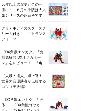
50年以上の歴史がこの一
冊に！ ６月の重版は大人
気シリーズの超百科です
クリアボディのスタースク
リーム付き！ 『トランス
フォーマー
FANBOOK2026』2026年
７月31日発売！
「DX角獣エンカク」「角
獣覚醒器 DXオメガホー
ン」をレビュー！ 『角醒
ハンター オメガホーン』
の玩具展開がスタート！
『太鼓の達人』即上達！
世界大会優勝者が伝授する
コツ《実践編》
「DX角獣エンカク」と合
体！ 「DX角獣ゴウカ
ク」「DX角獣ザンカク」