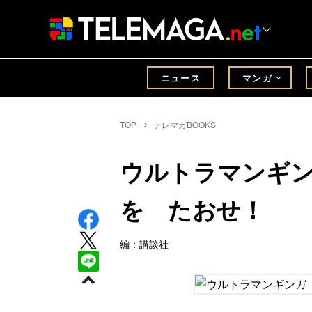
ニュース
マンガ
TOP
テレマガBOOKS
ウルトラマンギ
を たおせ！
編：講談社