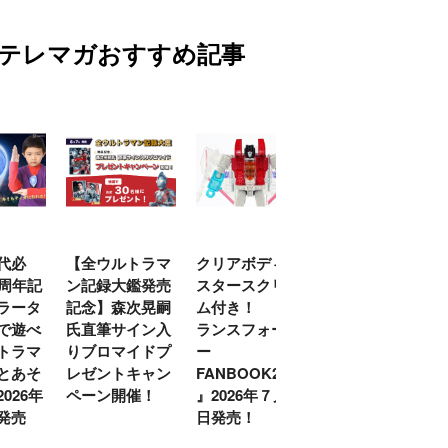
テレマガおすすめ記事
代必
【全ウルトラマ
クリアボディの
【特別編】トラ
0周年記
ン記録大鑑発売
スタースクリー
ンスフォーマー
ラータ
記念】森次晃嗣
ム付き！ 『ト
ごー！ごー！
で遊べ
氏直筆サイン入
ランスフォーマ
【月イチ更新】
トラマ
りブロマイドプ
ー
とあそ
レゼントキャン
FANBOOK2026
026年
ペーン開催！
』2026年７月31
発売
日発売！