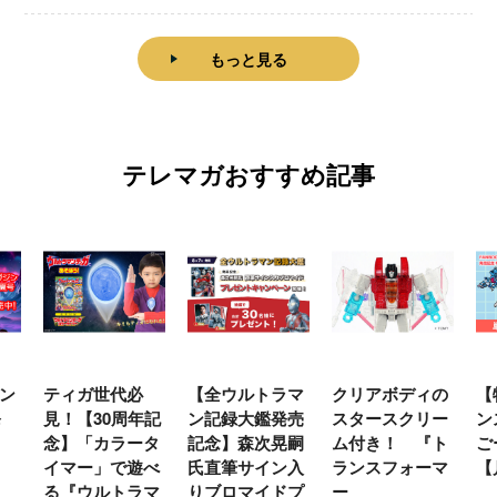
もっと見る
テレマガおすすめ記事
ン
ティガ世代必
【全ウルトラマ
クリアボディの
【
発
見！【30周年記
ン記録大鑑発売
スタースクリー
ン
念】「カラータ
記念】森次晃嗣
ム付き！ 『ト
ご
イマー」で遊べ
氏直筆サイン入
ランスフォーマ
【
る『ウルトラマ
りブロマイドプ
ー