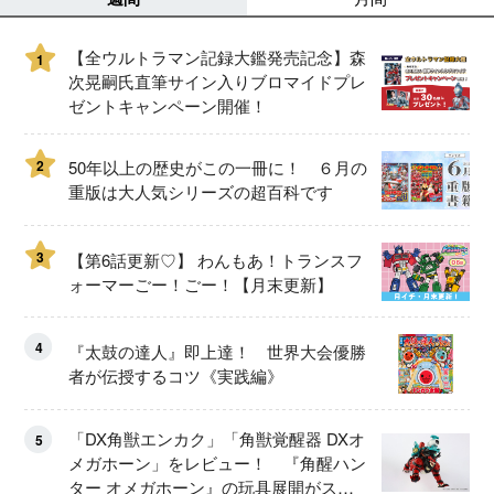
【全ウルトラマン記録大鑑発売記念】森
1
次晃嗣氏直筆サイン入りブロマイドプレ
ゼントキャンペーン開催！
2
50年以上の歴史がこの一冊に！ ６月の
重版は大人気シリーズの超百科です
3
【第6話更新♡】 わんもあ！トランスフ
ォーマーごー！ごー！【月末更新】
4
『太鼓の達人』即上達！ 世界大会優勝
者が伝授するコツ《実践編》
「DX角獣エンカク」「角獣覚醒器 DXオ
5
メガホーン」をレビュー！ 『角醒ハン
ター オメガホーン』の玩具展開がスタ