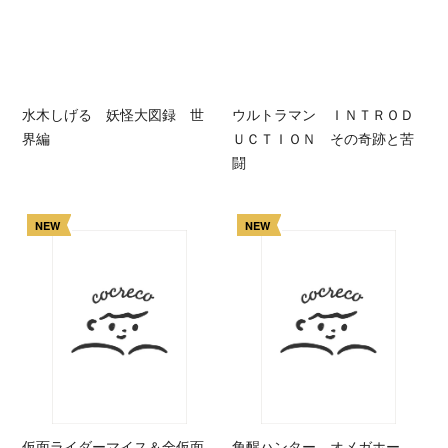
水木しげる 妖怪大図録 世
ウルトラマン ＩＮＴＲＯＤ
界編
ＵＣＴＩＯＮ その奇跡と苦
闘
NEW
NEW
仮面ライダーマイス＆全仮面
角醒ハンター オメガホー