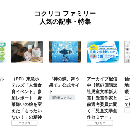
コクリコ ファミリー
人気の記事・特集
ル
（PR）東急ホ
『神の蝶、舞う
アーカイブ配信
仙
テルズ「人気食
果て』公式サイ
中【第67回講談
地
育イベント」参
ト
社児童文学新人
暖
加レポート 野
賞】受賞作家と
こ
講談社コクリコ
菜嫌いの娘を変
前選考委員に聞
て
えた「もったい
く「児童文学創
ない！」の精神
作セミナー」
コクリコ
コクリコ