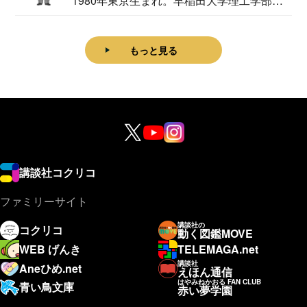
1980年東京生まれ。早稲田大学理工学部物
理学科卒...
もっと見る
講談社コクリコ
ファミリーサイト
講談社の
コクリコ
動く図鑑MOVE
WEB げんき
TELEMAGA.net
講談社
Aneひめ.net
えほん通信
はやみねかおる FAN CLUB
青い鳥文庫
赤い夢学園