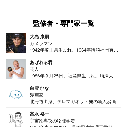
監修者・専門家一覧
大島 康嗣
カメラマン
1942年埼玉県生まれ。1964年講談社写真部
カメ...
あばれる君
芸人
1986年９月25日、福島県生まれ。駒澤大学
法学部...
白雲 ひな
漫画家
北海道出身。テレマガネット発の新人漫画
家。2020...
高水 裕一
宇宙論専攻の物理学者