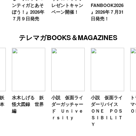
ンティガとあそ
レゼントキャン
FANBOOK2026
ぼう！』2026年
ペーン開催！
』2026年７月31
７月９日発売
日発売！
テレマガBOOKS＆MAGAZINES
妖
水木しげる 妖
小説 仮面ライ
小説 仮面ライ
ト
本
怪大図録 世界
ダーガッチャー
ダーリバイス
マ
編
ド Ｕｎｉｖｅ
ＯＮＥ ＰＯＳ
Ｏ
ｒｓｉｔｙ
ＳＩＢＩＬＩＴ
Ｙ