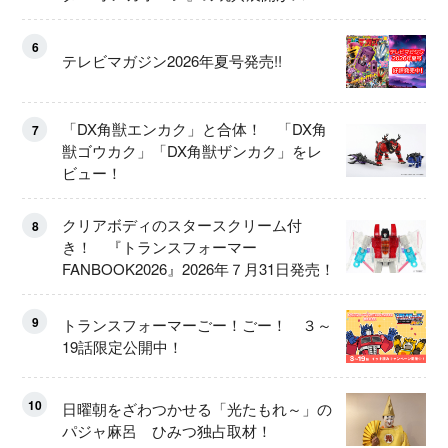
ート！
6
テレビマガジン2026年夏号発売!!
「DX角獣エンカク」と合体！ 「DX角
7
獣ゴウカク」「DX角獣ザンカク」をレ
ビュー！
クリアボディのスタースクリーム付
8
き！ 『トランスフォーマー
FANBOOK2026』2026年７月31日発売！
9
トランスフォーマーごー！ごー！ ３～
19話限定公開中！
10
日曜朝をざわつかせる「光たもれ～」の
パジャ麻呂 ひみつ独占取材！