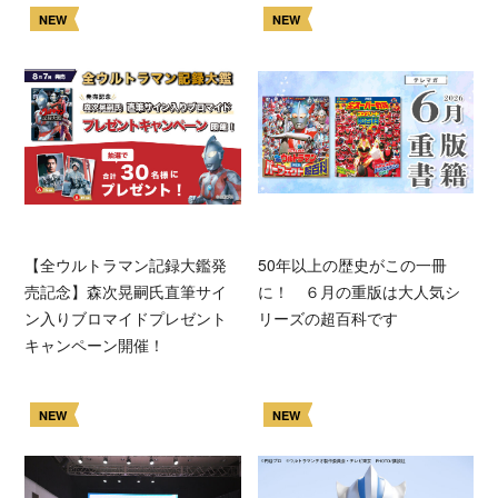
NEW
NEW
【全ウルトラマン記録大鑑発
50年以上の歴史がこの一冊
売記念】森次晃嗣氏直筆サイ
に！ ６月の重版は大人気シ
ン入りブロマイドプレゼント
リーズの超百科です
キャンペーン開催！
NEW
NEW