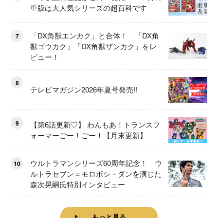
重版は大人気シリーズの超百科です
「DX角獣エンカク」と合体！ 「DX角
7
獣ゴウカク」「DX角獣ザンカク」をレ
ビュー！
8
テレビマガジン2026年夏号発売!!
9
【第6話更新♡】 わんもあ！トランスフ
ォーマーごー！ごー！【月末更新】
ウルトラマンシリーズ60周年記念！ ウ
10
ルトラセブン＝モロボシ・ダンを演じた
森次晃嗣氏特別インタビュー
もっと見る