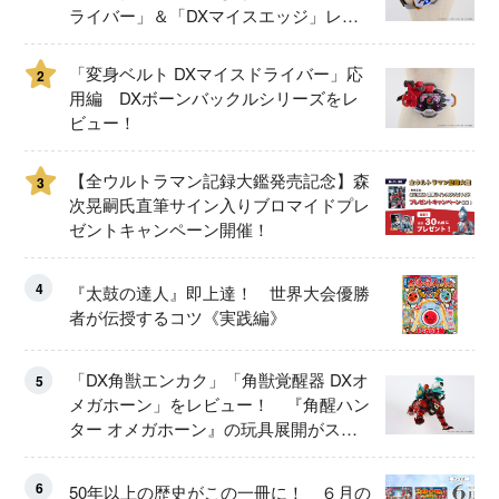
ライバー」＆「DXマイスエッジ」レビ
ュー！
「変身ベルト DXマイスドライバー」応
2
用編 DXボーンバックルシリーズをレ
ビュー！
【全ウルトラマン記録大鑑発売記念】森
3
次晃嗣氏直筆サイン入りブロマイドプレ
ゼントキャンペーン開催！
4
『太鼓の達人』即上達！ 世界大会優勝
者が伝授するコツ《実践編》
「DX角獣エンカク」「角獣覚醒器 DXオ
5
メガホーン」をレビュー！ 『角醒ハン
ター オメガホーン』の玩具展開がスタ
ート！
6
50年以上の歴史がこの一冊に！ ６月の