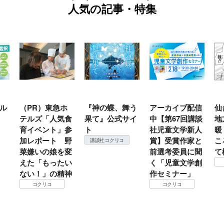
人気の記事・特集
ル
（PR）東急ホ
『神の蝶、舞う
アーカイブ配信
仙
テルズ「人気食
果て』公式サイ
中【第67回講談
地
育イベント」参
ト
社児童文学新人
暖
加レポート 野
賞】受賞作家と
こ
講談社コクリコ
菜嫌いの娘を変
前選考委員に聞
て
えた「もったい
く「児童文学創
ない！」の精神
作セミナー」
コクリコ
コクリコ