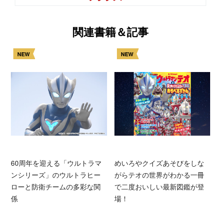
関連書籍＆記事
NEW
NEW
60周年を迎える「ウルトラマ
めいろやクイズあそびをしな
ンシリーズ」のウルトラヒー
がらテオの世界がわかる一冊
ローと防衛チームの多彩な関
で二度おいしい最新図鑑が登
係
場！