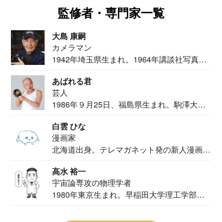
監修者・専門家一覧
大島 康嗣
カメラマン
1942年埼玉県生まれ。1964年講談社写真部
カメ...
あばれる君
芸人
1986年９月25日、福島県生まれ。駒澤大学
法学部...
白雲 ひな
漫画家
北海道出身。テレマガネット発の新人漫画
家。2020...
高水 裕一
宇宙論専攻の物理学者
1980年東京生まれ。早稲田大学理工学部物
理学科卒...