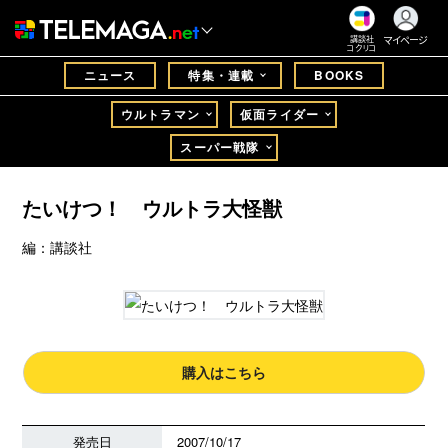
マイページ
講談社
コクリコ
ニュース
特集・連載
BOOKS
ウルトラマン
仮面ライダー
スーパー戦隊
たいけつ！ ウルトラ大怪獣
編：講談社
購入はこちら
発売日
2007/10/17