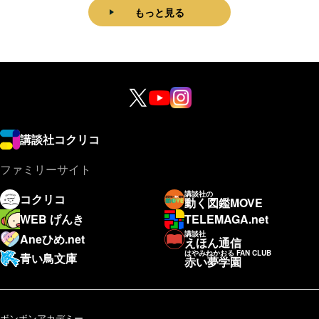
もっと見る
講談社コクリコ
ファミリーサイト
講談社の
コクリコ
動く図鑑MOVE
WEB げんき
TELEMAGA.net
講談社
Aneひめ.net
えほん通信
はやみねかおる FAN CLUB
青い鳥文庫
赤い夢学園
ボンボンアカデミー