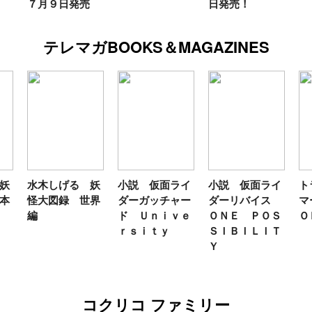
７月９日発売
日発売！
テレマガBOOKS＆MAGAZINES
妖
水木しげる 妖
小説 仮面ライ
小説 仮面ライ
ト
本
怪大図録 世界
ダーガッチャー
ダーリバイス
マ
編
ド Ｕｎｉｖｅ
ＯＮＥ ＰＯＳ
Ｏ
ｒｓｉｔｙ
ＳＩＢＩＬＩＴ
Ｙ
コクリコ ファミリー