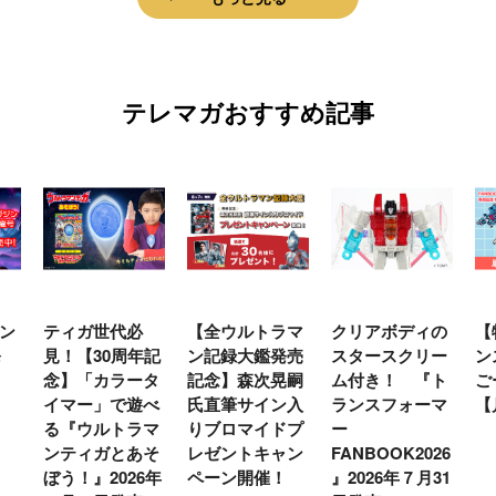
テレマガおすすめ記事
ン
ティガ世代必
【全ウルトラマ
クリアボディの
【
発
見！【30周年記
ン記録大鑑発売
スタースクリー
ン
念】「カラータ
記念】森次晃嗣
ム付き！ 『ト
ご
イマー」で遊べ
氏直筆サイン入
ランスフォーマ
【
る『ウルトラマ
りブロマイドプ
ー
ンティガとあそ
レゼントキャン
FANBOOK2026
ぼう！』2026年
ペーン開催！
』2026年７月31