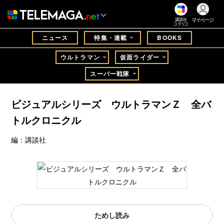
マイページ
講談社
コクリコ
ニュース
特集・連載
BOOKS
ウルトラマン
仮面ライダー
スーパー戦隊
ビジュアルシリーズ ウルトラマンＺ 全バ
トルクロニクル
編：講談社
ためし読み