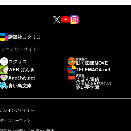
講談社コクリコ
ファミリーサイト
講談社の
コクリコ
動く図鑑MOVE
WEB げんき
TELEMAGA.net
講談社
Aneひめ.net
えほん通信
はやみねかおる FAN CLUB
青い鳥文庫
赤い夢学園
ボンボンアカデミー
ディズニーファン
講談社の学習まんが 日本の歴史