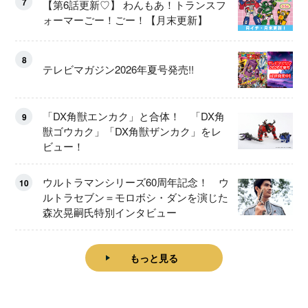
7
【第6話更新♡】 わんもあ！トランスフ
ォーマーごー！ごー！【月末更新】
8
テレビマガジン2026年夏号発売!!
「DX角獣エンカク」と合体！ 「DX角
9
獣ゴウカク」「DX角獣ザンカク」をレ
ビュー！
ウルトラマンシリーズ60周年記念！ ウ
10
ルトラセブン＝モロボシ・ダンを演じた
森次晃嗣氏特別インタビュー
もっと見る