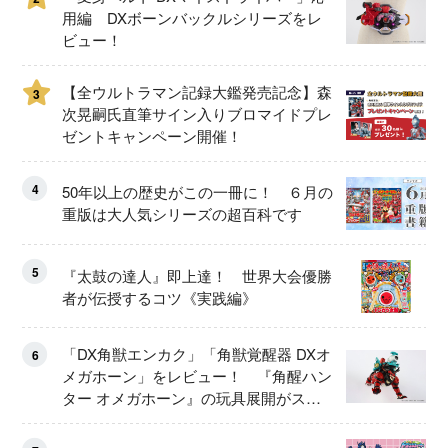
用編 DXボーンバックルシリーズをレ
ビュー！
【全ウルトラマン記録大鑑発売記念】森
3
次晃嗣氏直筆サイン入りブロマイドプレ
ゼントキャンペーン開催！
4
50年以上の歴史がこの一冊に！ ６月の
重版は大人気シリーズの超百科です
5
『太鼓の達人』即上達！ 世界大会優勝
者が伝授するコツ《実践編》
「DX角獣エンカク」「角獣覚醒器 DXオ
6
メガホーン」をレビュー！ 『角醒ハン
ター オメガホーン』の玩具展開がスタ
ート！