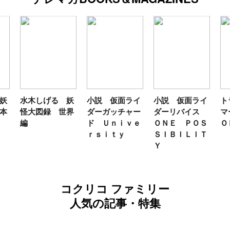
妖
水木しげる 妖
小説 仮面ライ
小説 仮面ライ
ト
本
怪大図録 世界
ダーガッチャー
ダーリバイス
マ
編
ド Ｕｎｉｖｅ
ＯＮＥ ＰＯＳ
Ｏ
ｒｓｉｔｙ
ＳＩＢＩＬＩＴ
Ｙ
コクリコ ファミリー
人気の記事・特集