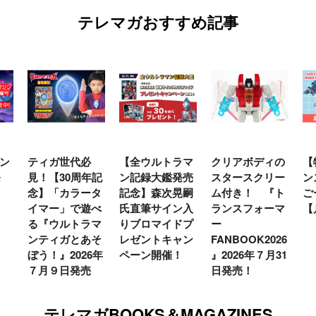
テレマガおすすめ記事
ン
ティガ世代必
【全ウルトラマ
クリアボディの
【
発
見！【30周年記
ン記録大鑑発売
スタースクリー
ン
念】「カラータ
記念】森次晃嗣
ム付き！ 『ト
ご
イマー」で遊べ
氏直筆サイン入
ランスフォーマ
【
る『ウルトラマ
りブロマイドプ
ー
ンティガとあそ
レゼントキャン
FANBOOK2026
ぼう！』2026年
ペーン開催！
』2026年７月31
７月９日発売
日発売！
テレマガBOOKS＆MAGAZINES