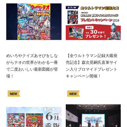
めいろやクイズあそびをしな
【全ウルトラマン記録大鑑発
がらテオの世界がわかる一冊
売記念】森次晃嗣氏直筆サイ
で二度おいしい最新図鑑が登
ン入りブロマイドプレゼント
場！
キャンペーン開催！
NEW
NEW