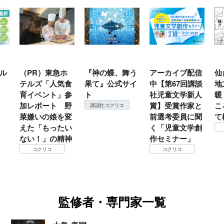
ル
（PR）東急ホ
『神の蝶、舞う
アーカイブ配信
仙
テルズ「人気食
果て』公式サイ
中【第67回講談
地
育イベント」参
ト
社児童文学新人
暖
加レポート 野
賞】受賞作家と
こ
講談社コクリコ
菜嫌いの娘を変
前選考委員に聞
て
えた「もったい
く「児童文学創
ない！」の精神
作セミナー」
コクリコ
コクリコ
監修者・専門家一覧