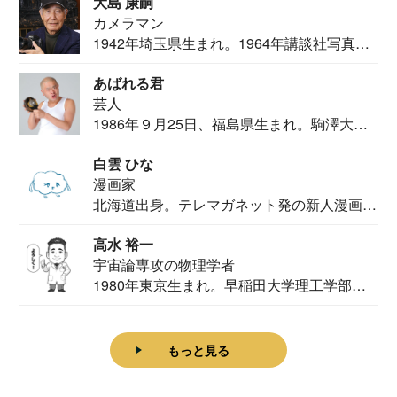
大島 康嗣
カメラマン
1942年埼玉県生まれ。1964年講談社写真部
カメ...
あばれる君
芸人
1986年９月25日、福島県生まれ。駒澤大学
法学部...
白雲 ひな
漫画家
北海道出身。テレマガネット発の新人漫画
家。2020...
高水 裕一
宇宙論専攻の物理学者
1980年東京生まれ。早稲田大学理工学部物
理学科卒...
もっと見る