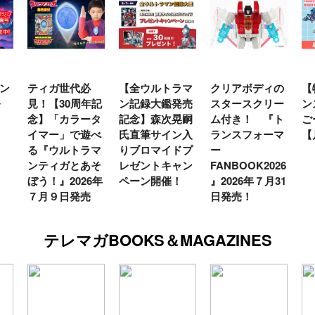
ン
ティガ世代必
【全ウルトラマ
クリアボディの
【
発
見！【30周年記
ン記録大鑑発売
スタースクリー
ン
念】「カラータ
記念】森次晃嗣
ム付き！ 『ト
ご
イマー」で遊べ
氏直筆サイン入
ランスフォーマ
【
る『ウルトラマ
りブロマイドプ
ー
ンティガとあそ
レゼントキャン
FANBOOK2026
ぼう！』2026年
ペーン開催！
』2026年７月31
７月９日発売
日発売！
テレマガBOOKS＆MAGAZINES