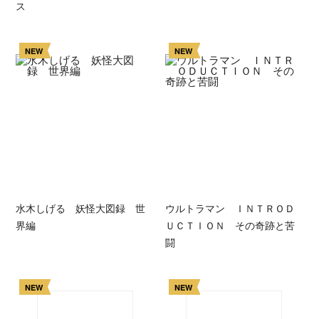
ス
NEW
NEW
水木しげる 妖怪大図録 世
ウルトラマン ＩＮＴＲＯＤ
界編
ＵＣＴＩＯＮ その奇跡と苦
闘
NEW
NEW