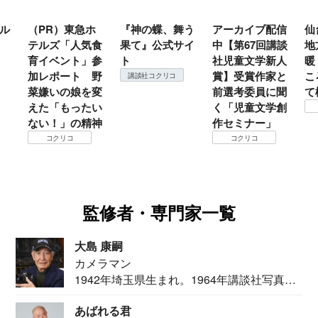
ル
（PR）東急ホ
『神の蝶、舞う
アーカイブ配信
仙
テルズ「人気食
果て』公式サイ
中【第67回講談
地
育イベント」参
ト
社児童文学新人
暖
加レポート 野
賞】受賞作家と
こ
講談社コクリコ
菜嫌いの娘を変
前選考委員に聞
て
えた「もったい
く「児童文学創
ない！」の精神
作セミナー」
コクリコ
コクリコ
監修者・専門家一覧
大島 康嗣
カメラマン
1942年埼玉県生まれ。1964年講談社写真部
カメ...
あばれる君