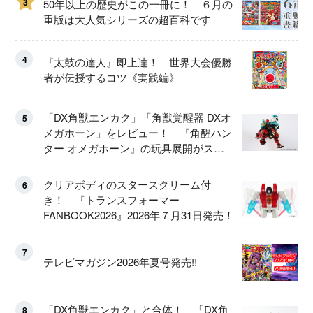
3
50年以上の歴史がこの一冊に！ ６月の
重版は大人気シリーズの超百科です
4
『太鼓の達人』即上達！ 世界大会優勝
者が伝授するコツ《実践編》
「DX角獣エンカク」「角獣覚醒器 DXオ
5
メガホーン」をレビュー！ 『角醒ハン
ター オメガホーン』の玩具展開がスタ
ート！
クリアボディのスタースクリーム付
6
き！ 『トランスフォーマー
FANBOOK2026』2026年７月31日発売！
7
テレビマガジン2026年夏号発売!!
「DX角獣エンカク」と合体！ 「DX角
8