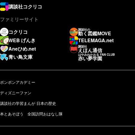
講談社コクリコ
ファミリーサイト
講談社の
コクリコ
動く図鑑MOVE
WEB げんき
TELEMAGA.net
講談社
Aneひめ.net
えほん通信
はやみねかおる FAN CLUB
青い鳥文庫
赤い夢学園
ボンボンアカデミー
ディズニーファン
講談社の学習まんが 日本の歴史
本とあそぼう 全国訪問おはなし隊