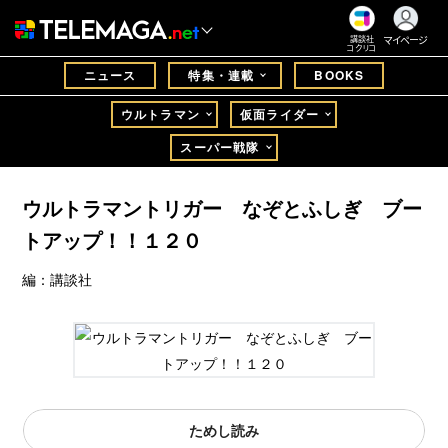
マイページ
講談社
コクリコ
ニュース
特集・連載
BOOKS
ウルトラマン
仮面ライダー
スーパー戦隊
ウルトラマントリガー なぞとふしぎ ブー
トアップ！！１２０
編：講談社
ためし読み