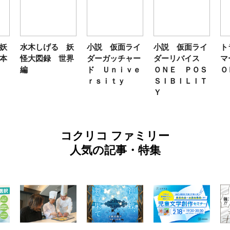
妖
水木しげる 妖
小説 仮面ライ
小説 仮面ライ
ト
本
怪大図録 世界
ダーガッチャー
ダーリバイス
マ
編
ド Ｕｎｉｖｅ
ＯＮＥ ＰＯＳ
Ｏ
ｒｓｉｔｙ
ＳＩＢＩＬＩＴ
Ｙ
コクリコ ファミリー
人気の記事・特集