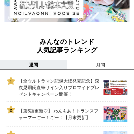
みんなのトレンド
人気記事ランキング
週間
月間
【全ウルトラマン記録大鑑発売記念】森
1
次晃嗣氏直筆サイン入りブロマイドプレ
ゼントキャンペーン開催！
2
【第6話更新♡】 わんもあ！トランスフ
ォーマーごー！ごー！【月末更新】