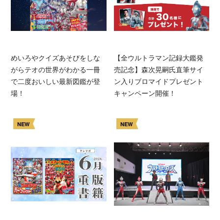
めいろやクイズあそびをしな
【全ウルトラマン記録大鑑発
がらテオの世界がわかる一冊
売記念】森次晃嗣氏直筆サイ
で二度おいしい最新図鑑が登
ン入りブロマイドプレゼント
場！
キャンペーン開催！
NEW
NEW