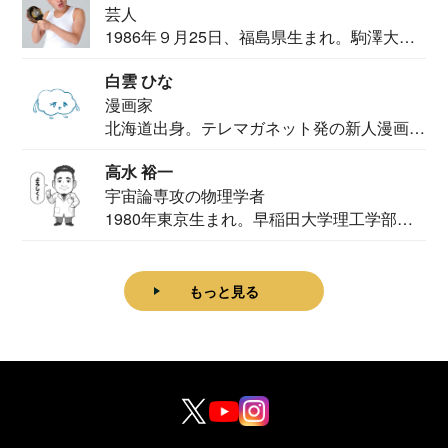
芸人
1986年９月25日、福島県生まれ。駒澤大学
法学部...
白雲 ひな
漫画家
北海道出身。テレマガネット発の新人漫画
家。2020...
高水 裕一
宇宙論専攻の物理学者
1980年東京生まれ。早稲田大学理工学部物
理学科卒...
もっと見る