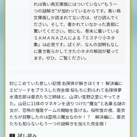
れは青い鳥文庫版にはついていない“もう一
つの謎解き”が加わっているからです。青い鳥
文庫版しか読まれてない方は、ぜひ読んでく
ださい。そして、書かれていなかった真相に
驚いてください。他にも、巻末に着いている
ＳＡＭＡＮＡさんによる『ミステリ小ネタ
集』は必見です。ぼくが、なんの説明もなし
に書き散らかしてきた小ネタの解説が載って
ます。ぜひ、ご覧ください。
封じこめていた悲しい記憶 名探偵が解きほぐす！ 解決編に
エピソードをプラスした完全版 桜もちに釣られて名探偵夢
水清志郎は亜衣たち三姉妹と、山深い笙野之里にやってき
た。山荘に11体のマネキンを送りつけた“魔女”と名乗る謎の
女が、恐怖の推理ゲームの開始を告げる。桜吹雪の夜、亜衣
たちが目撃したのは空飛ぶ魔女なのか！？ 解決編に、亜衣
たちも知らないもう一つの謎解きを加えた完全版！
試し読み