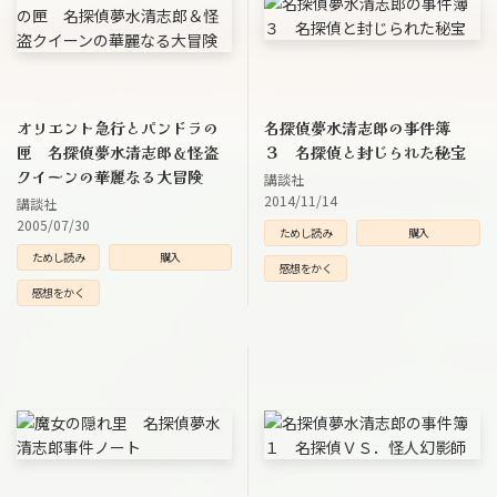
オリエント急行とパンドラの
名探偵夢水清志郎の事件簿
匣 名探偵夢水清志郎＆怪盗
３ 名探偵と封じられた秘宝
クイーンの華麗なる大冒険
講談社
2014/11/14
講談社
2005/07/30
ためし読み
購入
ためし読み
購入
感想をかく
感想をかく