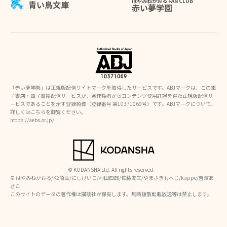
はやみねかおる FAN CLUB
青い鳥文庫
赤い夢学園
「赤い夢学園」は正規版配信サイトマークを取得したサービスです。ABJマークは、この電
子書店・電子書籍配信サービスが、著作権者からコンテンツ使用許諾を得た正規版配信サ
ービスであることを示す登録商標（登録番号 第10371069号）です。ABJマークについて、
詳しくはこちらを御覧ください。
https://aebs.or.jp/
© KODANSHA Ltd. All rights reserved.
©︎ はやみねかおる/K2商会/にしけいこ/村田四郎/佐藤友生/やまさきもへじ/kappe/吉濱あ
さこ
このサイトのデータの著作権は講談社が保有します。無断複製転載放送等は禁止します。