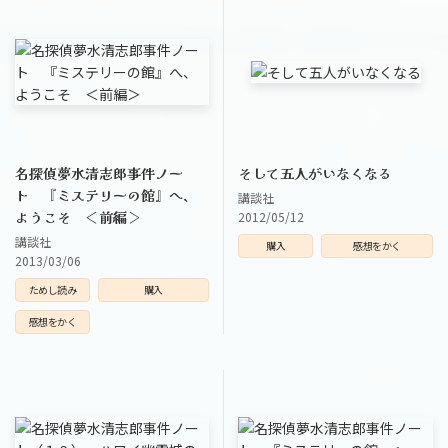
名探偵夢水清志郎事件ノー
そして五人がいなくなる
ト 『ミステリーの館』へ、
講談社
ようこそ ＜前編＞
2012/05/12
講談社
購入
感想をかく
2013/03/06
ためし読み
購入
感想をかく