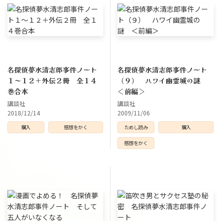
名探偵夢水清志郎事件ノート
名探偵夢水清志郎事件ノート
１～１２＋外伝２冊 全１４
（９） ハワイ幽霊城の謎
巻合本
＜前編＞
講談社
講談社
2018/12/14
2009/11/06
購入
感想をかく
ためし読み
購入
感想をかく