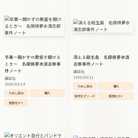
卒業～開かずの教室を開ける
消える総生島 名探偵夢水清
とき～ 名探偵夢水清志郎事
志郎事件ノート
件ノート
講談社
1995/09/11
講談社
2009/03/14
ためし読み
購入
ためし読み
購入
制作エピソード
感想をかく
感想をかく