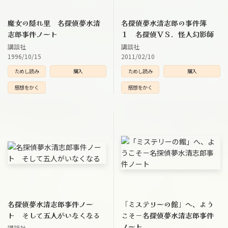
魔女の隠れ里 名探偵夢水清
名探偵夢水清志郎の事件簿
志郎事件ノート
１ 名探偵ＶＳ．怪人幻影師
講談社
講談社
1996/10/15
2011/02/10
ためし読み
購入
ためし読み
購入
感想をかく
感想をかく
名探偵夢水清志郎事件ノー
「ミステリーの館」へ、よう
ト そして五人がいなくなる
こそ－名探偵夢水清志郎事件
ノート
講談社