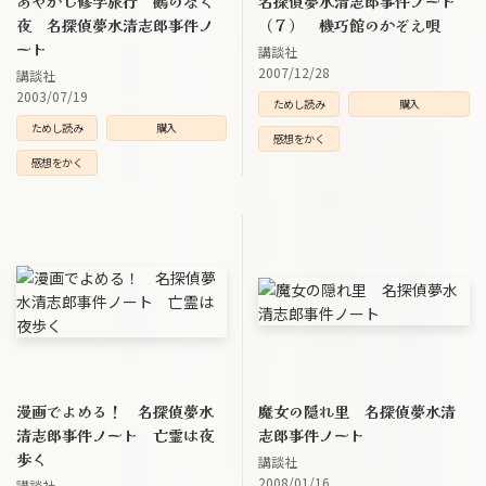
あやかし修学旅行 鵺のなく
名探偵夢水清志郎事件ノート
夜 名探偵夢水清志郎事件ノ
（７） 機巧館のかぞえ唄
ート
講談社
2007/12/28
講談社
2003/07/19
ためし読み
購入
ためし読み
購入
感想をかく
感想をかく
漫画でよめる！ 名探偵夢水
魔女の隠れ里 名探偵夢水清
清志郎事件ノート 亡霊は夜
志郎事件ノート
歩く
講談社
2008/01/16
講談社