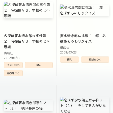
名探偵夢水清志郎の事件簿
夢水清志郎に挑戦！ 超 名
２ 名探偵ＶＳ．学校の七不
探偵ものしりクイズ
思議
講談社
2008/03/23
講談社
2012/08/10
購入
感想をかく
ためし読み
購入
感想をかく