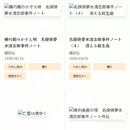
機巧館のかぞえ唄 名探偵夢
名探偵夢水清志郎事件ノート
水清志郎事件ノート
（４） 消える総生島
講談社
講談社
1998/06/16
2006/04/25
ためし読み
購入
ためし読み
購入
感想をかく
感想をかく