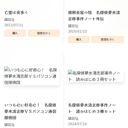
亡霊は夜歩く
徳利長屋の怪 名探偵夢水清
志郎事件ノート外伝
講談社
2012/07/11
講談社
2010/01/15
購入
感想をかく
購入
感想をかく
いつも心に好奇心！ 名探偵
名探偵夢水清志郎事件ノー
夢水清志郎ＶＳパソコン通信
ト 読みはじめ３冊セット
探偵団
講談社
2024/07/10
講談社