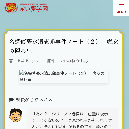
MENU
会員登
名探偵夢水清志郎事件ノート（２） 魔女
の隠れ里
著：えぬえ けい 原作：はやみね かおる
校長からひとこと
「あれ？ シリーズ２巻目は『亡霊は夜歩
く』じゃないの？」と思われるかもしれませ
んが、それにはわけがあるのです。夢水のコ