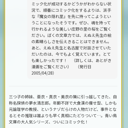
ミック化が成功するかどうかがわからない状
況で、順番にコミック化をするよりは、派手
な『魔女の隠れ里』を先に持ってこようとい
うことになったそうです。ぜひ、魂を持って
行かれるような美しい庄野の里の桜をご覧く
ださい。ぼくの文章力では、えぬえ先生の絵
の素晴らしさを伝えきることはできません。
あと、えぬえ先生と名古屋で対談させていた
だいたのは、今でもよく覚えています。とて
も楽しかったです！ （詳しくは、あとがき
漫画をご覧ください） （発行日
2005/04/28）
三つ子の姉妹、亜衣・真衣・美衣の隣に引っ越してきた、自
称名探偵の夢水清志郎。年齢不詳で大食漢の痩せ型、しかも
元論理学の教授、というナゾだらけの人物だけど、事件とな
るとその推理は誰よりも早く真相にたどりついて…。青い鳥
文庫の大人気シリーズ、ついにコミック化！