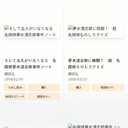
そして五人がいなくなる 名
夢水清志郎に挑戦！ 超 名
探偵夢水清志郎事件ノート
探偵ものしりクイズ
講談社
講談社
1994/02/09
2008/03/23
ためし読み
購入
購入
感想をかく
制作エピソード
感想をかく