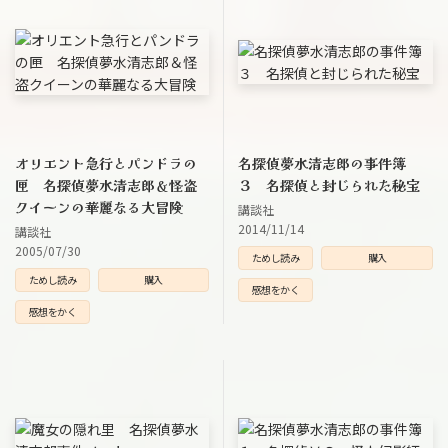
オリエント急行とパンドラの
名探偵夢水清志郎の事件簿
匣 名探偵夢水清志郎＆怪盗
３ 名探偵と封じられた秘宝
クイーンの華麗なる大冒険
講談社
2014/11/14
講談社
2005/07/30
ためし読み
購入
ためし読み
購入
感想をかく
感想をかく