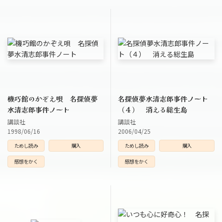
機巧館のかぞえ唄 名探偵夢
名探偵夢水清志郎事件ノート
水清志郎事件ノート
（４） 消える総生島
講談社
講談社
1998/06/16
2006/04/25
ためし読み
購入
ためし読み
購入
感想をかく
感想をかく