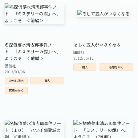
名探偵夢水清志郎事件ノー
そして五人がいなくなる
ト 『ミステリーの館』へ、
講談社
ようこそ ＜前編＞
2012/05/12
講談社
購入
感想をかく
2013/03/06
ためし読み
購入
感想をかく