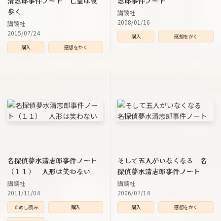
清志郎事件ノート 亡霊は夜
志郎事件ノート
歩く
講談社
2008/01/16
講談社
2015/07/24
購入
感想をかく
購入
感想をかく
名探偵夢水清志郎事件ノート
そして五人がいなくなる 名
（１１） 人形は笑わない
探偵夢水清志郎事件ノート
講談社
講談社
2011/11/04
2006/07/14
ためし読み
購入
購入
感想をかく