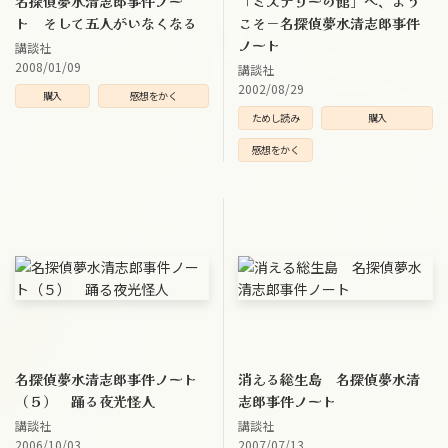
名探偵夢水清志郎事件ノー
「ミステリーの館」へ、よう
ト そして五人がいなくなる
こそ－名探偵夢水清志郎事件
ノート
講談社
2008/01/09
講談社
2002/08/29
購入
感想をかく
ためし読み
購入
感想をかく
名探偵夢水清志郎事件ノート
消える総生島 名探偵夢水清
（５） 踊る夜光怪人
志郎事件ノート
講談社
講談社
2006/10/03
2007/07/13