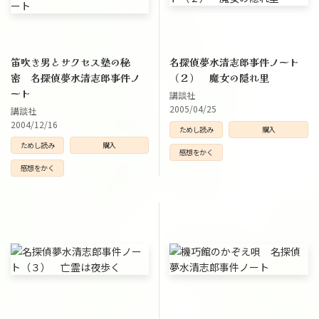
笛吹き男とサクセス塾の秘
名探偵夢水清志郎事件ノート
密 名探偵夢水清志郎事件ノ
（２） 魔女の隠れ里
ート
講談社
2005/04/25
講談社
2004/12/16
ためし読み
購入
ためし読み
購入
感想をかく
感想をかく