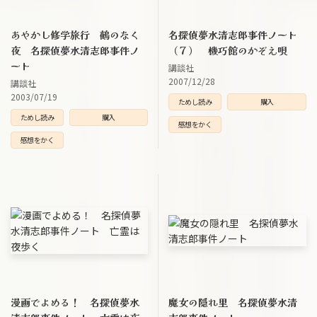
あやかし修学旅行 鵺のなく
名探偵夢水清志郎事件ノート
夜 名探偵夢水清志郎事件ノ
（７） 機巧館のかぞえ唄
ート
講談社
2007/12/28
講談社
2003/07/19
ためし読み
購入
ためし読み
購入
感想をかく
感想をかく
漫画でよめる！ 名探偵夢水
魔女の隠れ里 名探偵夢水清