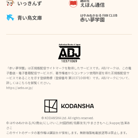
講談社
いっきんず
えほん通信
はやみねかおる FAN CLUB
青い鳥文庫
赤い夢学園
「赤い夢学園」は正規版配信サイトマークを取得したサービスです。ABJマークは、この電
子書店・電子書籍配信サービスが、著作権者からコンテンツ使用許諾を得た正規版配信サ
ービスであることを示す登録商標（登録番号 第10371069号）です。ABJマークについて、
詳しくはこちらを御覧ください。
https://aebs.or.jp/
© KODANSHA Ltd. All rights reserved.
©︎ はやみねかおる/K2商会/にしけいこ/村田四郎/佐藤友生/やまさきもへじ/kappe/吉濱あ
さこ
このサイトのデータの著作権は講談社が保有します。無断複製転載放送等は禁止します。