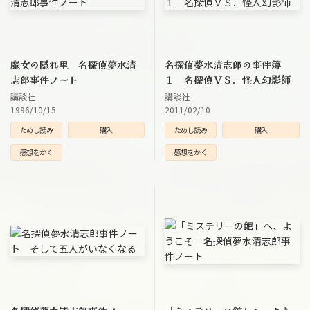
魔女の隠れ里 名探偵夢水清
名探偵夢水清志郎の事件簿
志郎事件ノート
１ 名探偵ＶＳ．怪人幻影師
講談社
講談社
1996/10/15
2011/02/10
ためし読み
購入
ためし読み
購入
感想をかく
感想をかく