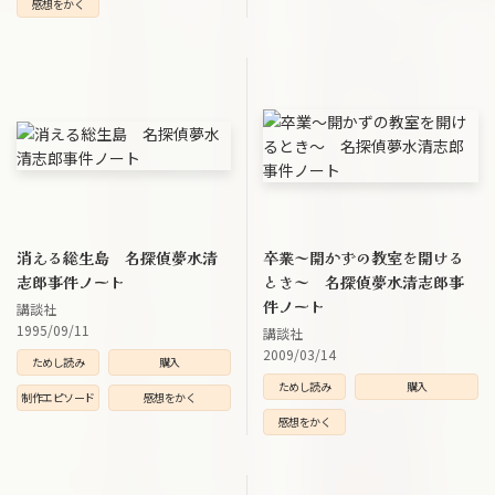
感想をかく
消える総生島 名探偵夢水清
卒業～開かずの教室を開ける
志郎事件ノート
とき～ 名探偵夢水清志郎事
件ノート
講談社
1995/09/11
講談社
2009/03/14
ためし読み
購入
ためし読み
購入
制作エピソード
感想をかく
感想をかく