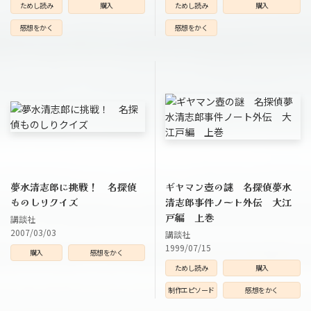
ためし読み
購入
ためし読み
購入
感想をかく
感想をかく
夢水清志郎に挑戦！ 名探偵
ギヤマン壺の謎 名探偵夢水
ものしりクイズ
清志郎事件ノート外伝 大江
戸編 上巻
講談社
2007/03/03
講談社
1999/07/15
購入
感想をかく
ためし読み
購入
制作エピソード
感想をかく