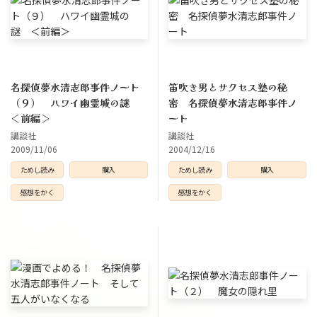
名探偵夢水清志郎事件ノート
笛吹き男とサクセス塾の秘
（９） ハワイ幽霊城の謎
密 名探偵夢水清志郎事件ノ
＜前編＞
ート
講談社
講談社
2009/11/06
2004/12/16
ためし読み
購入
ためし読み
購入
感想をかく
感想をかく