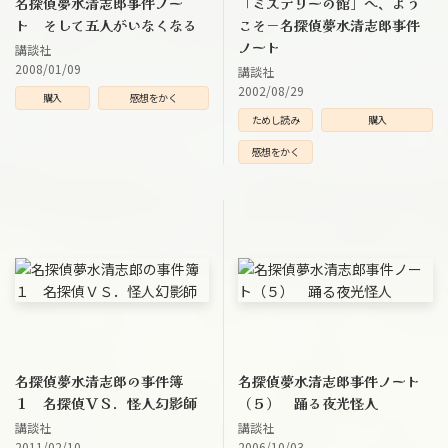
名探偵夢水清志郎事件ノー
「ミステリーの館」へ、よう
ト そして五人がいなくなる
こそ－名探偵夢水清志郎事件
ノート
講談社
2008/01/09
講談社
2002/08/29
購入
感想をかく
ためし読み
購入
感想をかく
名探偵夢水清志郎の事件簿
名探偵夢水清志郎事件ノート
１ 名探偵ＶＳ．怪人幻影師
（５） 踊る夜光怪人
講談社
講談社
2011/02/10
2006/10/03