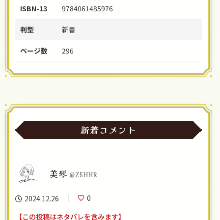
ISBN-13
9784061485976
判型
新書
ページ数
296
新着コメント
美琴
@Z5HHR
0
2024.12.26
【この投稿はネタバレを含みます】