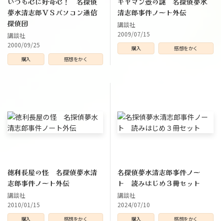
いつも心に好奇心！ 名探偵
ギヤマン壺の謎 名探偵夢水
夢水清志郎ＶＳパソコン通信
清志郎事件ノート外伝
探偵団
講談社
2009/07/15
講談社
2000/09/25
購入
感想をかく
購入
感想をかく
徳利長屋の怪 名探偵夢水清
名探偵夢水清志郎事件ノー
志郎事件ノート外伝
ト 読みはじめ３冊セット
講談社
講談社
2010/01/15
2024/07/10
購入
感想をかく
購入
感想をかく