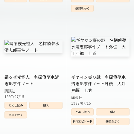
感想をかく
踊る夜光怪人 名探偵夢水清
ギヤマン壺の謎 名探偵夢水
志郎事件ノート
清志郎事件ノート外伝 大江
戸編 上巻
講談社
1997/07/15
講談社
1999/07/15
ためし読み
購入
ためし読み
購入
感想をかく
制作エピソード
感想をかく