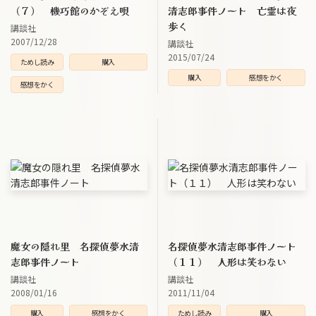
（７） 機巧館のかぞえ唄
清志郎事件ノート 亡霊は夜
歩く
講談社
2007/12/28
講談社
2015/07/24
ためし読み
購入
購入
感想をかく
感想をかく
魔女の隠れ里 名探偵夢水清
名探偵夢水清志郎事件ノート
志郎事件ノート
（１１） 人形は笑わない
講談社
講談社
2008/01/16
2011/11/04
購入
感想をかく
ためし読み
購入