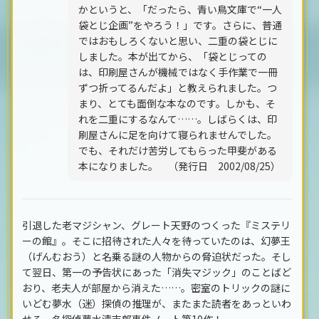
かというと、「だったら、青い鳥文庫で“一人
袋とじ企画”をやろう！」です。さらに、普通
ではおもしろくないと思い、二重の袋とじに
しました。本が出てから、「袋とじっての
は、印刷屋さんが機械ではなく手作業で一冊
ずつ折ってるんだよ」と教えられました。つ
まり、とても面倒な本なのです。しかも、そ
れを二重にするなんて……。しばらくは、印
刷屋さんに足を向けて寝られませんでした。
でも、それだけ苦労してもらった甲斐がある
本になりました。 （発行日 2002/08/25）
引退した老マジシャン、グレート天野のつくった『ミステリ
ーの館』。そこに招待された人々を待っていたのは、幻夢王
（げんむおう）と名乗る謎の人物からの脅迫状だった。そし
て翌日、第一の予告状にあった「消失マジック」のことばど
おり、老夫人が部屋から消えた……。密室のトリックの謎に
いどむ夢水（迷）探偵の推理が、またまた読者をあっといわ