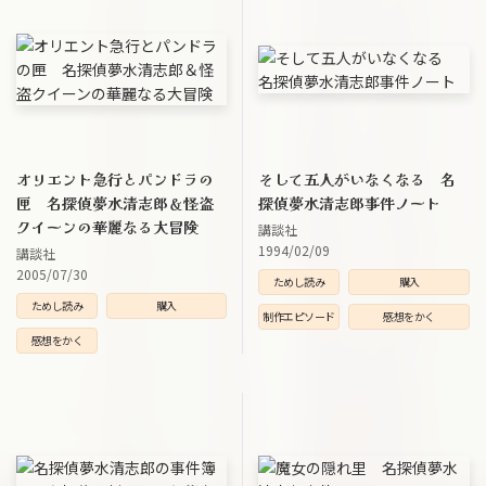
オリエント急行とパンドラの
そして五人がいなくなる 名
匣 名探偵夢水清志郎＆怪盗
探偵夢水清志郎事件ノート
クイーンの華麗なる大冒険
講談社
1994/02/09
講談社
2005/07/30
ためし読み
購入
ためし読み
購入
制作エピソード
感想をかく
感想をかく