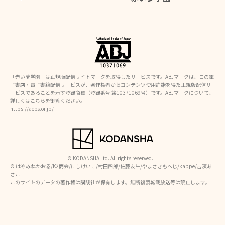
「赤い夢学園」は正規版配信サイトマークを取得したサービスです。ABJマークは、この電
子書店・電子書籍配信サービスが、著作権者からコンテンツ使用許諾を得た正規版配信サ
ービスであることを示す登録商標（登録番号 第10371069号）です。ABJマークについて、
詳しくはこちらを御覧ください。
https://aebs.or.jp/
© KODANSHA Ltd. All rights reserved.
©︎ はやみねかおる/K2商会/にしけいこ/村田四郎/佐藤友生/やまさきもへじ/kappe/吉濱あ
さこ
このサイトのデータの著作権は講談社が保有します。無断複製転載放送等は禁止します。