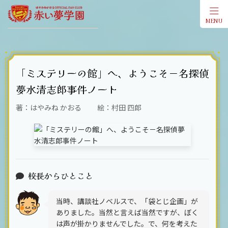
MENU
会員登
「ミステリーの館」へ、ようこそ－名探偵
夢水清志郎事件ノート
著：はやみね かおる 絵：村田 四郎
校長からひとこと
当時、講談社ノベルスで、「袋とじ企画」が
ありました。当然と言えば当然ですが、ぼく
は声が掛かりませんでした。で、何を考えた