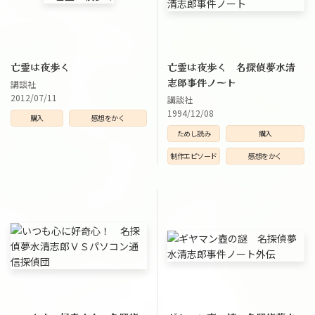
亡霊は夜歩く
亡霊は夜歩く 名探偵夢水清
志郎事件ノート
講談社
2012/07/11
講談社
1994/12/08
購入
感想をかく
ためし読み
購入
制作エピソード
感想をかく