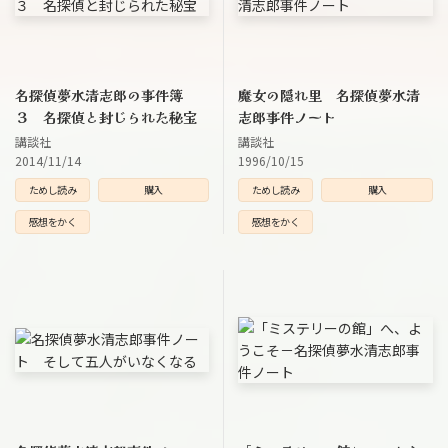
名探偵夢水清志郎の事件簿
魔女の隠れ里 名探偵夢水清
３ 名探偵と封じられた秘宝
志郎事件ノート
講談社
講談社
2014/11/14
1996/10/15
ためし読み
購入
ためし読み
購入
感想をかく
感想をかく