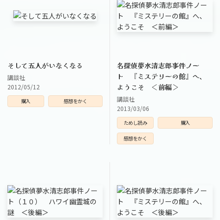
そして五人がいなくなる
名探偵夢水清志郎事件ノー
ト 『ミステリーの館』へ、
講談社
ようこそ ＜前編＞
2012/05/12
講談社
購入
感想をかく
2013/03/06
ためし読み
購入
感想をかく