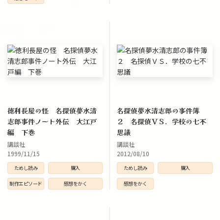
徳利長屋の怪 名探偵夢水清
名探偵夢水清志郎の事件簿
志郎事件ノート外伝 大江戸
２ 名探偵ＶＳ．学校の七不
編 下巻
思議
講談社
講談社
1999/11/15
2012/08/10
ためし読み
購入
ためし読み
購入
制作エピソード
感想をかく
感想をかく