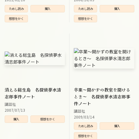
ためし読み
購入
ためし読み
購入
感想をかく
感想をかく
消える総生島 名探偵夢水清
卒業～開かずの教室を開ける
志郎事件ノート
とき～ 名探偵夢水清志郎事
件ノート
講談社
2007/07/13
講談社
2009/03/14
購入
感想をかく
ためし読み
購入
感想をかく