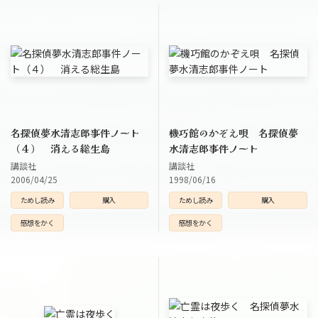
名探偵夢水清志郎事件ノート
機巧館のかぞえ唄 名探偵夢
（４） 消える総生島
水清志郎事件ノート
講談社
講談社
2006/04/25
1998/06/16
ためし読み
購入
ためし読み
購入
感想をかく
感想をかく