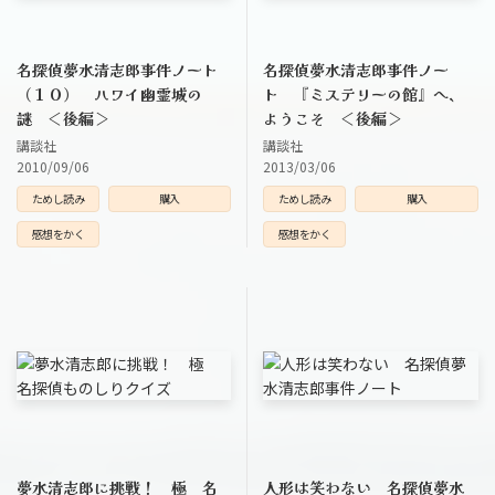
名探偵夢水清志郎事件ノート
名探偵夢水清志郎事件ノー
（１０） ハワイ幽霊城の
ト 『ミステリーの館』へ、
謎 ＜後編＞
ようこそ ＜後編＞
講談社
講談社
2010/09/06
2013/03/06
ためし読み
購入
ためし読み
購入
感想をかく
感想をかく
夢水清志郎に挑戦！ 極 名
人形は笑わない 名探偵夢水