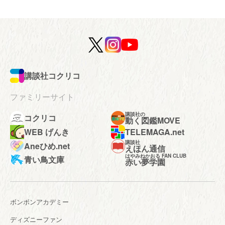
講談社コクリコ
ファミリーサイト
講談社の
コクリコ
動く図鑑MOVE
WEB げんき
TELEMAGA.net
講談社
Aneひめ.net
えほん通信
はやみねかおる FAN CLUB
青い鳥文庫
赤い夢学園
ボンボンアカデミー
ディズニーファン