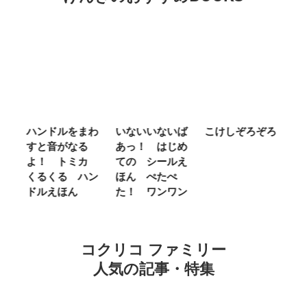
ハンドルをまわ
いないいないば
こけしぞろぞろ
ＭＲ．Ｍ
すと音がなる
あっ！ はじめ
ＬＩＴＴ
よ！ トミカ
ての シールえ
ＭＩＳＳ
くるくる ハン
ほん ぺたぺ
しいって
ドルえほん
た！ ワンワン
に Ｂｅ
ｎｄ
コクリコ ファミリー
人気の記事・特集