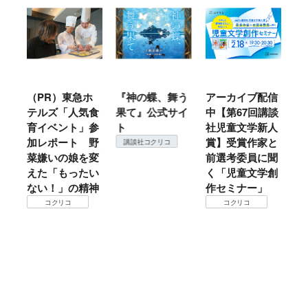
（PR）東急ホ
『神の蝶、舞う
アーカイブ配信
仙台の冬
テルズ「人気食
果て』公式サイ
中【第67回講談
地方では
育イベント」参
ト
社児童文学新人
暖？ 本
加レポート 野
賞】受賞作家と
ころは仙
講談社コクリコ
菜嫌いの娘を変
前選考委員に聞
て検証す
えた「もったい
く「児童文学創
コクリ
ない！」の精神
作セミナー」
コクリコ
コクリコ