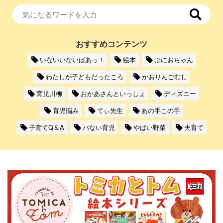
おすすめコンテンツ
いないいないばあっ！
絵本
ぷにおちゃん
わたしが子どもだったころ
かおりんごむし
育児川柳
おかあさんといっしょ
ディズニー
育児悩み
てぃ先生
あの手この手
子育てQ＆A
パない育児
やばい野菜
夫育て