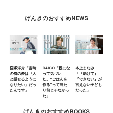
げんきのおすすめNEWS
介「当時
DAIGO「親にな
本上まなみ
千原せいじ「子
夢は『人
って気づい
「『助けて』
育ては自分のイ
るように
た。“ごはんを
『できない』が
ヤな面に直面す
い』だっ
作る”って当た
言えない子ども
ることが多かっ
す」
り前じゃなかっ
だった」
た」
た」
げんきのおすすめBOOKS