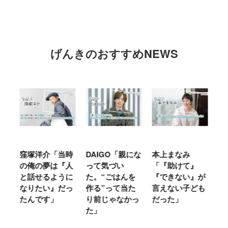
げんきのおすすめNEWS
窪塚洋介「当時
DAIGO「親にな
本上まなみ
千
る
の俺の夢は『人
って気づい
「『助けて』
育
ミ
と話せるように
た。“ごはんを
『できない』が
ヤ
」
なりたい』だっ
作る”って当た
言えない子ども
る
たんです」
り前じゃなかっ
だった」
た
た」