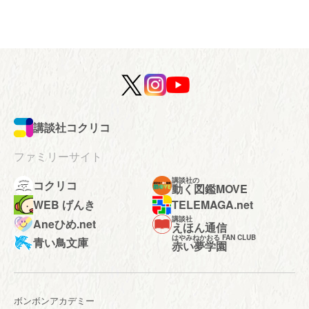
講談社コクリコ
ファミリーサイト
講談社の
コクリコ
動く図鑑MOVE
WEB げんき
TELEMAGA.net
講談社
Aneひめ.net
えほん通信
はやみねかおる FAN CLUB
青い鳥文庫
赤い夢学園
ボンボンアカデミー