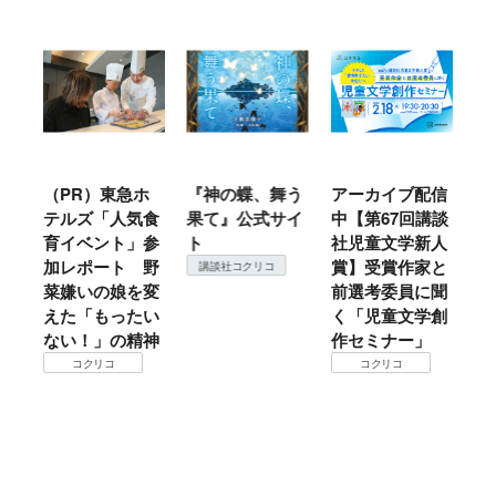
ル
（PR）東急ホ
『神の蝶、舞う
アーカイブ配信
仙
テルズ「人気食
果て』公式サイ
中【第67回講談
地
育イベント」参
ト
社児童文学新人
暖
加レポート 野
賞】受賞作家と
こ
講談社コクリコ
菜嫌いの娘を変
前選考委員に聞
て
えた「もったい
く「児童文学創
ない！」の精神
作セミナー」
コクリコ
コクリコ