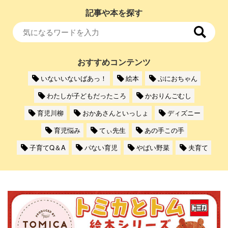
記事や本を探す
おすすめコンテンツ
いないいないばあっ！
絵本
ぷにおちゃん
わたしが子どもだったころ
かおりんごむし
育児川柳
おかあさんといっしょ
ディズニー
育児悩み
てぃ先生
あの手この手
子育てQ＆A
パない育児
やばい野菜
夫育て