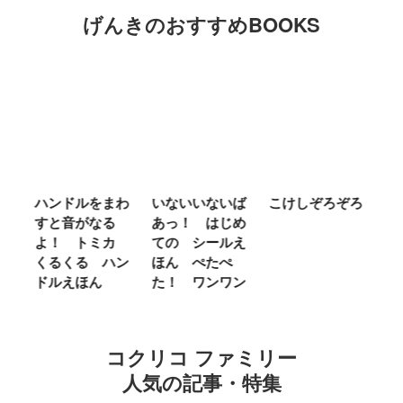
げんきのおすすめBOOKS
ム
ハンドルをまわ
いないいないば
こけしぞろぞろ
Ｍ
せ
すと音がなる
あっ！ はじめ
Ｌ
ほ
よ！ トミカ
ての シールえ
Ｍ
くるくる ハン
ほん ぺたぺ
し
ドルえほん
た！ ワンワン
に
コクリコ ファミリー
人気の記事・特集