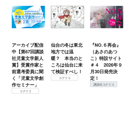
う
アーカイブ配信
仙台の冬は東北
『NO.６再会』
「
イ
中【第67回講談
地方では温
（あさのあつ
娘
社児童文学新人
暖？ 本当のと
こ）特設サイト
ひ
賞】受賞作家と
ころは仙台に来
＃４ 2026年９
６
前選考委員に聞
て検証すべし！
月30日発売決
童
く「児童文学創
定！
化
コクリコ
作セミナー」
イ
講談社コクリコ
シ
コクリコ
生