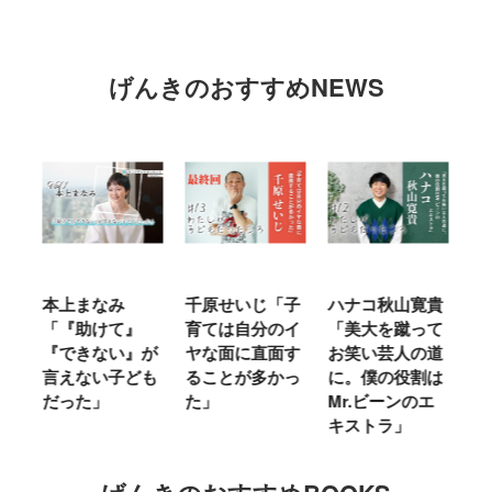
げんきのおすすめNEWS
にな
本上まなみ
千原せいじ「子
ハナコ秋山寛貴
山
「『助けて』
育ては自分のイ
「美大を蹴って
に
を
『できない』が
ヤな面に直面す
お笑い芸人の道
は
た
言えない子ども
ることが多かっ
に。僕の役割は
ほ
っ
だった」
た」
Mr.ビーンのエ
た
キストラ」