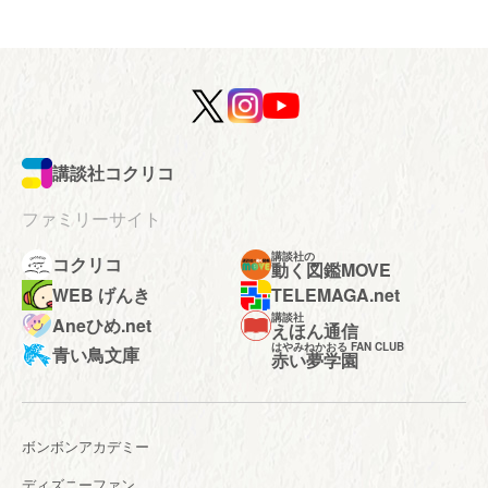
講談社コクリコ
ファミリーサイト
講談社の
コクリコ
動く図鑑MOVE
WEB げんき
TELEMAGA.net
講談社
Aneひめ.net
えほん通信
はやみねかおる FAN CLUB
青い鳥文庫
赤い夢学園
ボンボンアカデミー
ディズニーファン