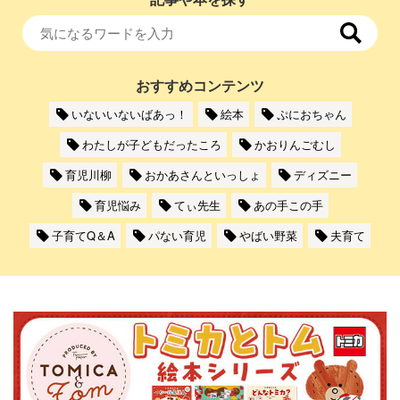
おすすめコンテンツ
いないいないばあっ！
絵本
ぷにおちゃん
わたしが子どもだったころ
かおりんごむし
育児川柳
おかあさんといっしょ
ディズニー
育児悩み
てぃ先生
あの手この手
子育てQ＆A
パない育児
やばい野菜
夫育て