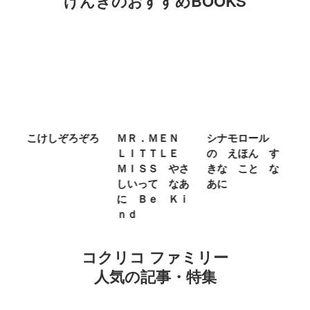
げんきのおすすめBOOKS
ば
こけしぞろぞろ
ＭＲ．ＭＥＮ
シナモロール
ち
め
ＬＩＴＴＬＥ
の えほん す
ん
え
ＭＩＳＳ やさ
きな こと な
ぐ
しいって なあ
あに
ン
に Ｂｅ Ｋｉ
ｎｄ
コクリコ ファミリー
人気の記事・特集