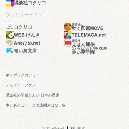
講談社コクリコ
ファミリーサイト
講談社の
コクリコ
動く図鑑MOVE
WEB げんき
TELEMAGA.net
講談社
Aneひめ.net
えほん通信
はやみねかおる FAN CLUB
青い鳥文庫
赤い夢学園
ボンボンアカデミー
ディズニーファン
講談社の学習まんが 日本の歴史
本とあそぼう 全国訪問おはなし隊
お問い合わせ
利用規約