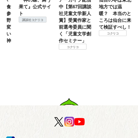
食
果て』公式サイ
中【第67回講談
地方では温
（
参
ト
社児童文学新人
暖？ 本当のと
こ
野
賞】受賞作家と
ころは仙台に来
＃
講談社コクリコ
変
前選考委員に聞
て検証すべし！
月
い
く「児童文学創
定
コクリコ
神
作セミナー」
コクリコ