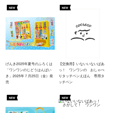
NEW
NEW
げんき2025年夏号のふろくは
【交換用】いないいないばあ
「ワンワンのじどうはんばい
っ！ ワンワンの おしゃべ
き」2025年７月25日（金）発
りタッチペンえほん 専用タ
売
ッチペン
NEW
NEW