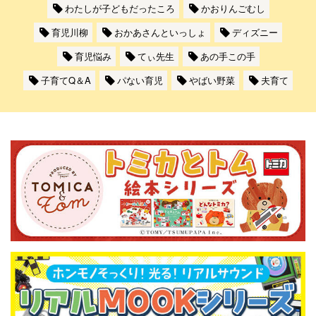
わたしが子どもだったころ
かおりんごむし
育児川柳
おかあさんといっしょ
ディズニー
育児悩み
てぃ先生
あの手この手
子育てQ＆A
パない育児
やばい野菜
夫育て