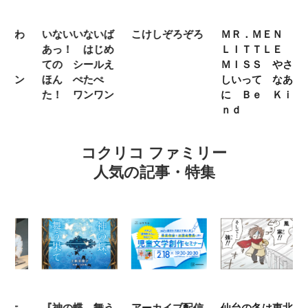
わ
いないいないば
こけしぞろぞろ
ＭＲ．ＭＥＮ
シ
あっ！ はじめ
ＬＩＴＴＬＥ
の
カ
ての シールえ
ＭＩＳＳ やさ
き
ン
ほん ぺたぺ
しいって なあ
あ
た！ ワンワン
に Ｂｅ Ｋｉ
ｎｄ
コクリコ ファミリー
人気の記事・特集
ホ
『神の蝶、舞う
アーカイブ配信
仙台の冬は東北
『