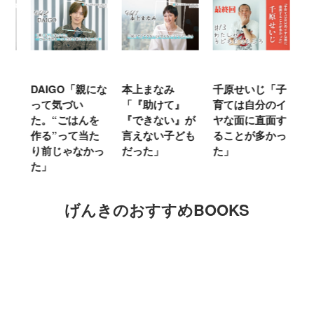
時
DAIGO「親にな
本上まなみ
千原せいじ「子
ハ
人
って気づい
「『助けて』
育ては自分のイ
「
に
た。“ごはんを
『できない』が
ヤな面に直面す
お
っ
作る”って当た
言えない子ども
ることが多かっ
に
り前じゃなかっ
だった」
た」
M
た」
キ
げんきのおすすめBOOKS