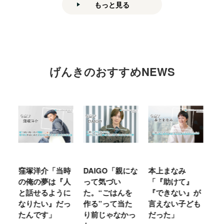
もっと見る
げんきのおすすめNEWS
時
DAIGO「親にな
本上まなみ
千原せいじ「子
ハ
人
って気づい
「『助けて』
育ては自分のイ
「
に
た。“ごはんを
『できない』が
ヤな面に直面す
お
っ
作る”って当た
言えない子ども
ることが多かっ
に
り前じゃなかっ
だった」
た」
M