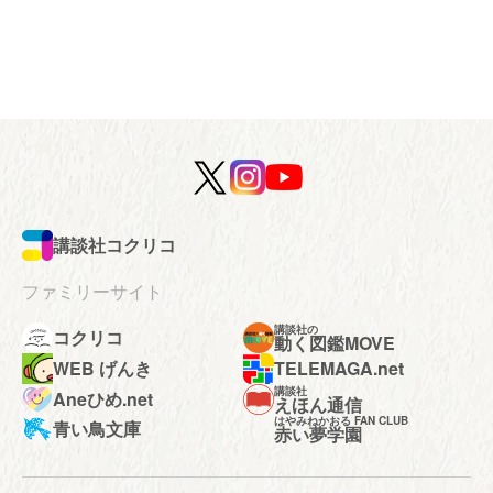
講談社コクリコ
ファミリーサイト
講談社の
コクリコ
動く図鑑MOVE
WEB げんき
TELEMAGA.net
講談社
Aneひめ.net
えほん通信
はやみねかおる FAN CLUB
青い鳥文庫
赤い夢学園