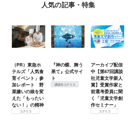
人気の記事・特集
ホ
『神の蝶、舞う
アーカイブ配信
仙台の冬は東北
『
食
果て』公式サイ
中【第67回講談
地方では温
（
参
ト
社児童文学新人
暖？ 本当のと
こ
野
賞】受賞作家と
ころは仙台に来
＃
講談社コクリコ
変
前選考委員に聞
て検証すべし！
月
い
く「児童文学創
定
コクリコ
神
作セミナー」
コクリコ