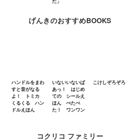
た」
キ
げんきのおすすめBOOKS
わ
いないいないば
こけしぞろぞろ
ＭＲ．ＭＥＮ
シ
あっ！ はじめ
ＬＩＴＴＬＥ
の
カ
ての シールえ
ＭＩＳＳ やさ
き
ン
ほん ぺたぺ
しいって なあ
あ
た！ ワンワン
に Ｂｅ Ｋｉ
ｎｄ
コクリコ ファミリー