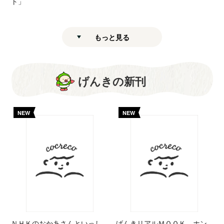
ト」
もっと見る
げんきの新刊
NEW
NEW
ＮＨＫのおかあさんといっし
げんきリアルＭＯＯＫ ホン