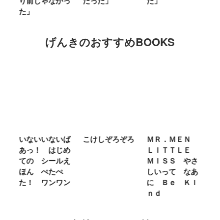
り前じゃなかっ
だった」
た」
M
た」
キ
げんきのおすすめBOOKS
わ
いないいないば
こけしぞろぞろ
ＭＲ．ＭＥＮ
シ
あっ！ はじめ
ＬＩＴＴＬＥ
の
カ
ての シールえ
ＭＩＳＳ やさ
き
ン
ほん ぺたぺ
しいって なあ
あ
た！ ワンワン
に Ｂｅ Ｋｉ
ｎｄ