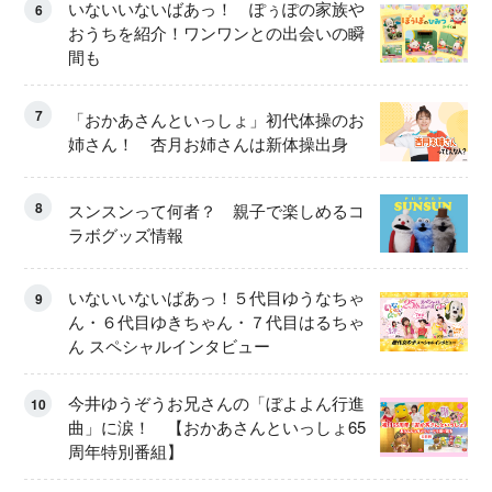
いないいないばあっ！ ぽぅぽの家族や
6
おうちを紹介！ワンワンとの出会いの瞬
間も
7
「おかあさんといっしょ」初代体操のお
姉さん！ 杏月お姉さんは新体操出身
8
スンスンって何者？ 親子で楽しめるコ
ラボグッズ情報
いないいないばあっ！５代目ゆうなちゃ
9
ん・６代目ゆきちゃん・７代目はるちゃ
ん スペシャルインタビュー
今井ゆうぞうお兄さんの「ぼよよん行進
10
曲」に涙！ 【おかあさんといっしょ65
周年特別番組】