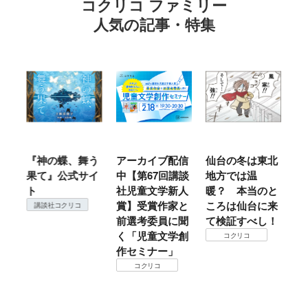
コクリコ ファミリー
人気の記事・特集
ホ
『神の蝶、舞う
アーカイブ配信
仙台の冬は東北
『
食
果て』公式サイ
中【第67回講談
地方では温
（
参
ト
社児童文学新人
暖？ 本当のと
こ
野
賞】受賞作家と
ころは仙台に来
＃
講談社コクリコ
変
前選考委員に聞
て検証すべし！
月
い
く「児童文学創
定
コクリコ
神
作セミナー」
コクリコ