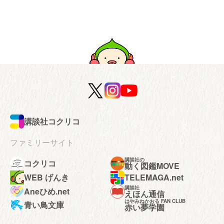
講談社コクリコ
ファミリーサイト
講談社の
コクリコ
動く図鑑MOVE
WEB げんき
TELEMAGA.net
講談社
Aneひめ.net
えほん通信
はやみねかおる FAN CLUB
青い鳥文庫
赤い夢学園