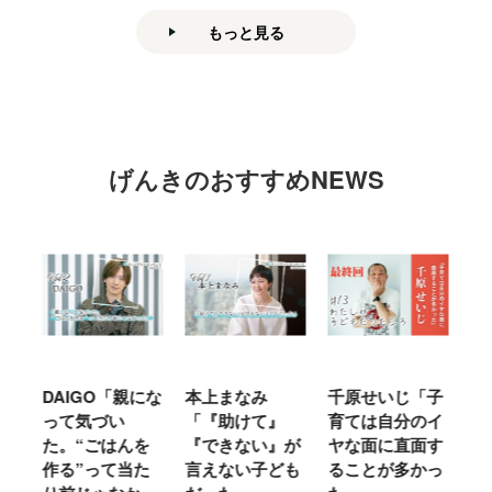
もっと見る
げんきのおすすめNEWS
時
DAIGO「親にな
本上まなみ
千原せいじ「子
ハ
人
って気づい
「『助けて』
育ては自分のイ
「
に
た。“ごはんを
『できない』が
ヤな面に直面す
お
っ
作る”って当た
言えない子ども
ることが多かっ
に