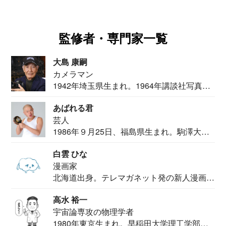
監修者・専門家一覧
大島 康嗣
カメラマン
1942年埼玉県生まれ。1964年講談社写真部
カメ...
あばれる君
芸人
1986年９月25日、福島県生まれ。駒澤大学
法学部...
白雲 ひな
漫画家
北海道出身。テレマガネット発の新人漫画
家。2020...
高水 裕一
宇宙論専攻の物理学者
1980年東京生まれ。早稲田大学理工学部物