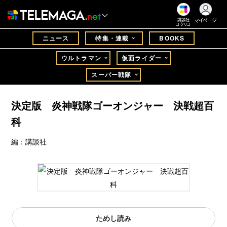
マイページ
講談社
コクリコ
ニュース
特集・連載
BOOKS
ウルトラマン
仮面ライダー
スーパー戦隊
決定版 炎神戦隊ゴーオンジャー 決戦超百
科
編：講談社
ためし読み