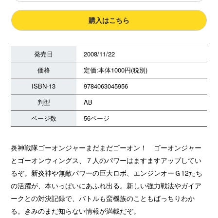
購入はこちら
発売日
2008/11/22
価格
定価:本体1000円(税別)
ISBN-13
9784063045956
判型
AB
ページ数
56ページ
炎神戦隊ゴーオンジャーまだまだゴーオン！ ゴーオンジャー
とゴーオンウィングス、７人のパワーはますますアップしてい
るぞ。新炎神や無敵パワーの巨大ロボ、エンジンオーＧ12たち
の活躍が、本いっぱいにあふれ出る。新しい強力戦法やガイア
ークとの対決記録で、バトルも蛮機族のこともばっちりわか
る。きみのまだ知らない情報が満載だぞ。