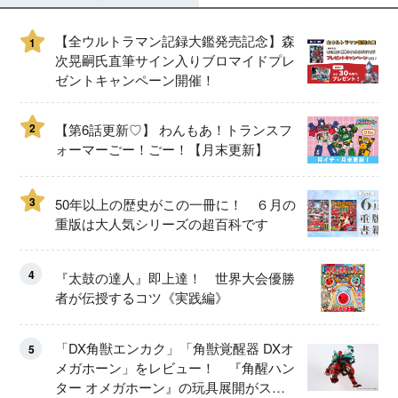
【全ウルトラマン記録大鑑発売記念】森
1
次晃嗣氏直筆サイン入りブロマイドプレ
ゼントキャンペーン開催！
2
【第6話更新♡】 わんもあ！トランスフ
ォーマーごー！ごー！【月末更新】
3
50年以上の歴史がこの一冊に！ ６月の
重版は大人気シリーズの超百科です
4
『太鼓の達人』即上達！ 世界大会優勝
者が伝授するコツ《実践編》
「DX角獣エンカク」「角獣覚醒器 DXオ
5
メガホーン」をレビュー！ 『角醒ハン
ター オメガホーン』の玩具展開がスタ