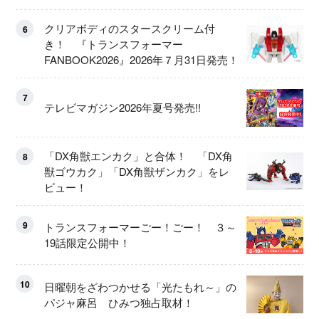
ート！
クリアボディのスタースクリーム付
6
き！ 『トランスフォーマー
FANBOOK2026』2026年７月31日発売！
7
テレビマガジン2026年夏号発売!!
「DX角獣エンカク」と合体！ 「DX角
8
獣ゴウカク」「DX角獣ザンカク」をレ
ビュー！
9
トランスフォーマーごー！ごー！ ３～
19話限定公開中！
10
日曜朝をざわつかせる「光たもれ～」の
パジャ麻呂 ひみつ独占取材！