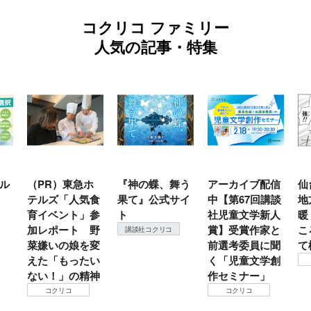
コクリコ ファミリー
人気の記事・特集
ル
（PR）東急ホ
『神の蝶、舞う
アーカイブ配信
仙
テルズ「人気食
果て』公式サイ
中【第67回講談
地
育イベント」参
ト
社児童文学新人
暖
加レポート 野
賞】受賞作家と
こ
講談社コクリコ
菜嫌いの娘を変
前選考委員に聞
て
えた「もったい
く「児童文学創
ない！」の精神
作セミナー」
コクリコ
コクリコ