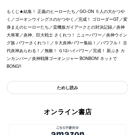
もくじ★結集！ 正義のヒーローたち／GO-ON ５人の大かつや
く／ゴーオンウイングスのかつやく／完成！ ゴローダーGT／変
身まえのヒーローたち／蛮機族ガイアークとの対決記録／炎神
大将軍／炎神、巨大戦士 さくれつ！ ニューパワー／炎神ウイン
グ族 パワーさくれつ！／９大炎神パワー集結！／パワフル！ 古
代炎神あらわる！／無敵！ Ｇ12ハイパワー／完成！ 新ぶき カ
ンカンバー／炎神戦隊ゴーオンジャー BONBON! ネットで
BONG!!
ためし読み
オンライン書店