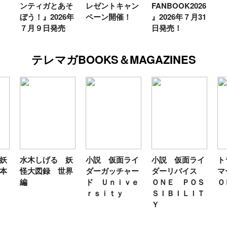
ンティガとあそ
レゼントキャン
FANBOOK2026
ぼう！』2026年
ペーン開催！
』2026年７月31
７月９日発売
日発売！
テレマガBOOKS＆MAGAZINES
妖
水木しげる 妖
小説 仮面ライ
小説 仮面ライ
ト
本
怪大図録 世界
ダーガッチャー
ダーリバイス
マ
編
ド Ｕｎｉｖｅ
ＯＮＥ ＰＯＳ
Ｏ
ｒｓｉｔｙ
ＳＩＢＩＬＩＴ
Ｙ