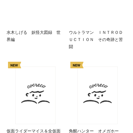
水木しげる 妖怪大図録 世
ウルトラマン ＩＮＴＲＯＤ
界編
ＵＣＴＩＯＮ その奇跡と苦
闘
NEW
NEW
仮面ライダーマイス＆全仮面
角醒ハンター オメガホー