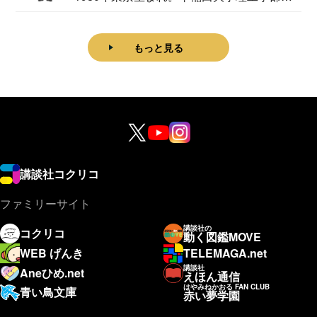
理学科卒...
もっと見る
講談社コクリコ
ファミリーサイト
講談社の
コクリコ
動く図鑑MOVE
WEB げんき
TELEMAGA.net
講談社
Aneひめ.net
えほん通信
はやみねかおる FAN CLUB
青い鳥文庫
赤い夢学園