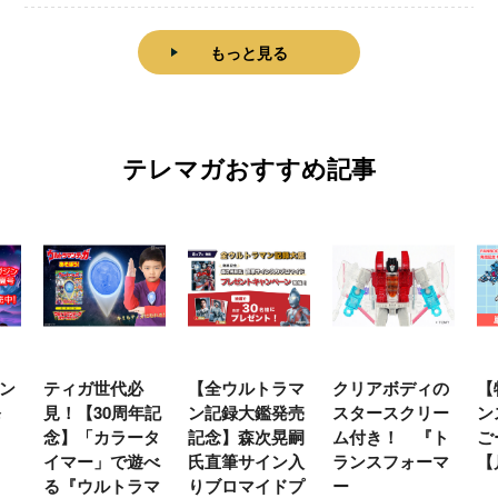
もっと見る
テレマガおすすめ記事
ン
ティガ世代必
【全ウルトラマ
クリアボディの
【
発
見！【30周年記
ン記録大鑑発売
スタースクリー
ン
念】「カラータ
記念】森次晃嗣
ム付き！ 『ト
ご
イマー」で遊べ
氏直筆サイン入
ランスフォーマ
【
る『ウルトラマ
りブロマイドプ
ー