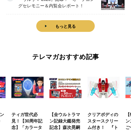
グセレモニー＆内覧会レポート！
もっと見る
テレマガおすすめ記事
世代必
【全ウルトラマ
クリアボディの
【特別編】トラ
0周年記
ン記録大鑑発売
スタースクリー
ンスフォーマー
カラータ
記念】森次晃嗣
ム付き！ 『ト
ごー！ごー！