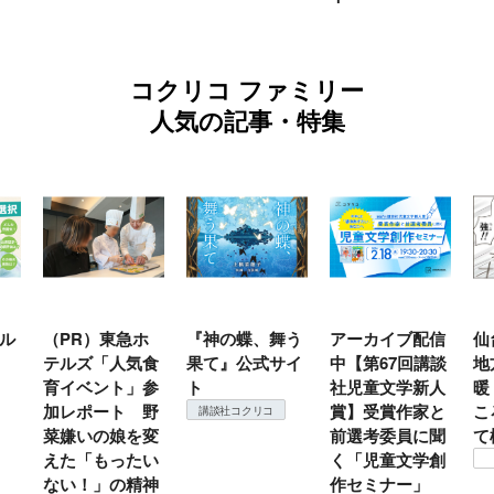
コクリコ ファミリー
人気の記事・特集
PR）東急ホ
『神の蝶、舞う
アーカイブ配信
仙台の冬
テルズ「人気食
果て』公式サイ
中【第67回講談
地方では
育イベント」参
ト
社児童文学新人
暖？ 本
加レポート 野
賞】受賞作家と
ころは仙
講談社コクリコ
菜嫌いの娘を変
前選考委員に聞
て検証す
えた「もったい
く「児童文学創
コクリコ
ない！」の精神
作セミナー」