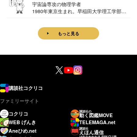
宇宙論専攻の物理学者
1980年東京生まれ。早稲田大学理工学部物
理学科卒...
もっと見る
講談社コクリコ
ファミリーサイト
講談社の
コクリコ
動く図鑑MOVE
WEB げんき
TELEMAGA.net
講談社
Aneひめ.net
えほん通信
はやみねかおる FAN CLUB