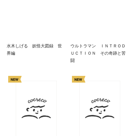
水木しげる 妖怪大図録 世
ウルトラマン ＩＮＴＲＯＤ
界編
ＵＣＴＩＯＮ その奇跡と苦
闘
NEW
NEW