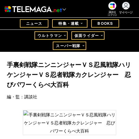
マイページ
講談社
コクリコ
ニュース
特集・連載
BOOKS
ウルトラマン
仮面ライダー
スーパー戦隊
手裏剣戦隊ニンニンジャーＶＳ忍風戦隊ハリ
ケンジャーＶＳ忍者戦隊カクレンジャー 忍
びパワーくらべ大百科
編・監：講談社