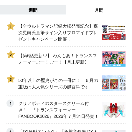
週間
月間
【全ウルトラマン記録大鑑発売記念】森
1
次晃嗣氏直筆サイン入りブロマイドプレ
ゼントキャンペーン開催！
2
【第6話更新♡】 わんもあ！トランスフ
ォーマーごー！ごー！【月末更新】
3
50年以上の歴史がこの一冊に！ ６月の
重版は大人気シリーズの超百科です
クリアボディのスタースクリーム付
4
き！ 『トランスフォーマー
FANBOOK2026』2026年７月31日発売！
「DX角獣エンカク」「角獣覚醒器 DXオ
5