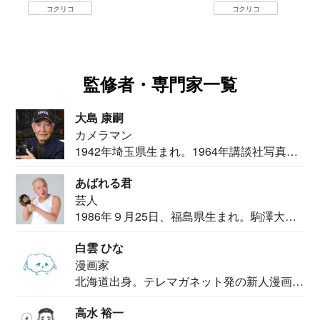
コクリコ
コクリコ
監修者・専門家一覧
大島 康嗣
カメラマン
1942年埼玉県生まれ。1964年講談社写真部
カメ...
あばれる君
芸人
1986年９月25日、福島県生まれ。駒澤大学
法学部...
白雲 ひな
漫画家
北海道出身。テレマガネット発の新人漫画
家。2020...
高水 裕一