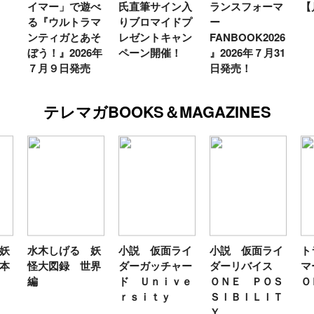
」で遊べ
氏直筆サイン入
ランスフォーマ
【月イチ更新】
ルトラマ
りブロマイドプ
ー
ガとあそ
レゼントキャン
FANBOOK2026
2026年
ペーン開催！
』2026年７月31
日発売
日発売！
テレマガBOOKS＆MAGAZINES
水木しげる 妖
小説 仮面ライ
小説 仮面ライ
トランス
怪大図録 世界
ダーガッチャー
ダーリバイス
マーＦＡ
編
ド Ｕｎｉｖｅ
ＯＮＥ ＰＯＳ
ＯＫ２０
ｒｓｉｔｙ
ＳＩＢＩＬＩＴ
Ｙ