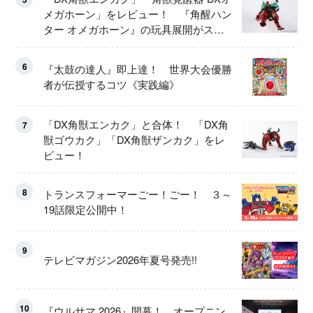
メガホーン」をレビュー！ 『角醒ハン
ター オメガホーン』の玩具展開がスタ
ート！
6
『太鼓の達人』即上達！ 世界大会優勝
者が伝授するコツ《実践編》
「DX角獣エンカク」と合体！ 「DX角
7
獣ゴウカク」「DX角獣ザンカク」をレ
ビュー！
8
トランスフォーマーごー！ごー！ ３～
19話限定公開中！
9
テレビマガジン2026年夏号発売!!
10
『ウルサマ 2026』開幕！ オープニン