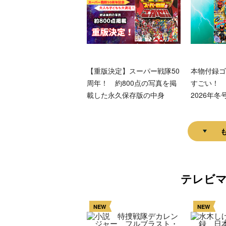
【重版決定】スーパー戦隊50
本物付録ゴ
周年！ 約800点の写真を掲
すごい！ 
載した永久保存版の中身
2026年冬
テレビ
NEW
NEW