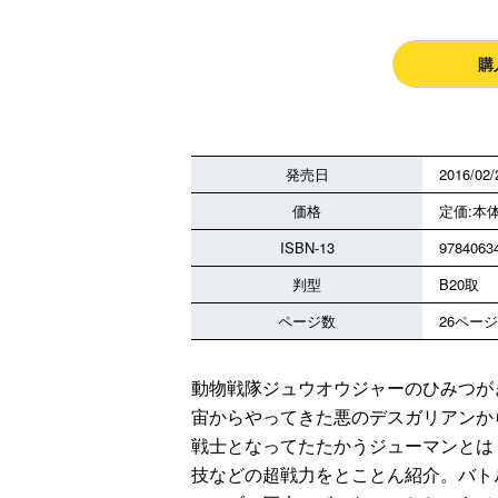
購
発売日
2016/02/
価格
定価:本体
ISBN-13
9784063
判型
B20取
ページ数
26ページ
動物戦隊ジュウオウジャーのひみつが
宙からやってきた悪のデスガリアンか
戦士となってたたかうジューマンとは
技などの超戦力をとことん紹介。バト