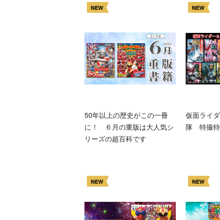
NEW
NEW
50年以上の歴史がこの一冊
仮面ライダ
に！ ６月の重版は大人気シ
隊 特撮特
リーズの超百科です
NEW
NEW