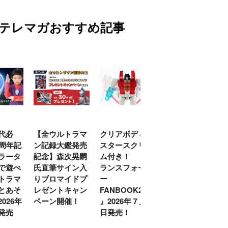
テレマガおすすめ記事
代必
【全ウルトラマ
クリアボディの
【特別編】トラ
0周年記
ン記録大鑑発売
スタースクリー
ンスフォーマー
ラータ
記念】森次晃嗣
ム付き！ 『ト
ごー！ごー！
で遊べ
氏直筆サイン入
ランスフォーマ
【月イチ更新】
トラマ
りブロマイドプ
ー
とあそ
レゼントキャン
FANBOOK2026
026年
ペーン開催！
』2026年７月31
発売
日発売！