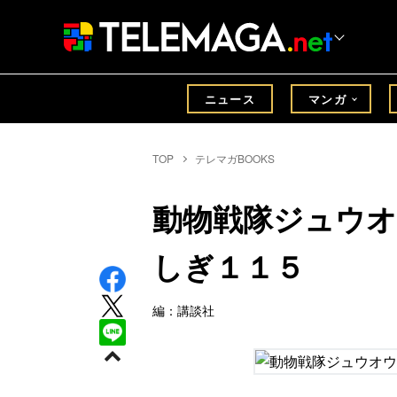
ニュース
マンガ
TOP
テレマガBOOKS
動物戦隊ジュウ
しぎ１１５
編：講談社