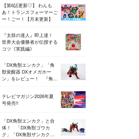
【第6話更新♡】 わんも
あ！トランスフォーマーご
ー！ごー！【月末更新】
『太鼓の達人』即上達！
世界大会優勝者が伝授する
コツ《実践編》
「DX角獣エンカク」「角
獣覚醒器 DXオメガホー
ン」をレビュー！ 『角醒
ハンター オメガホーン』
の玩具展開がスタート！
テレビマガジン2026年夏
号発売!!
「DX角獣エンカク」と合
体！ 「DX角獣ゴウカ
ク」「DX角獣ザンカク」