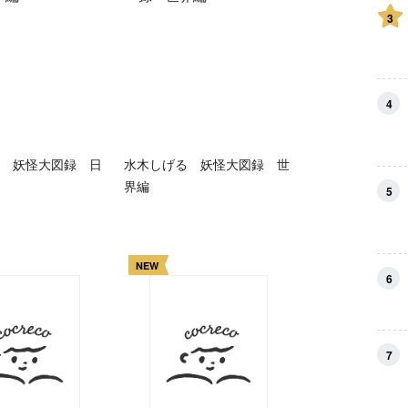
3
4
 妖怪大図録 日
水木しげる 妖怪大図録 世
界編
5
NEW
6
7