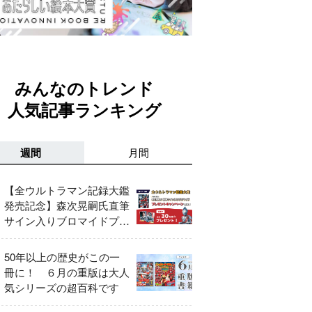
みんなのトレンド
人気記事ランキング
週間
月間
【全ウルトラマン記録大鑑
発売記念】森次晃嗣氏直筆
サイン入りブロマイドプレ
ゼントキャンペーン開催！
50年以上の歴史がこの一
冊に！ ６月の重版は大人
気シリーズの超百科です