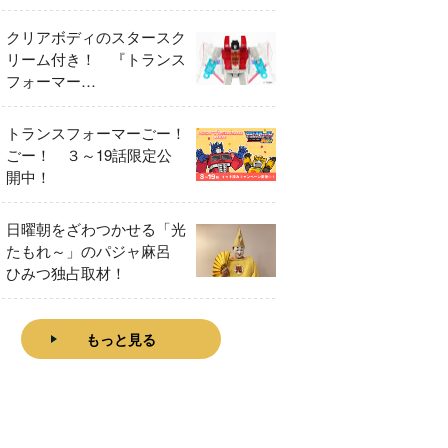
をレビュー！
クリアボディのスタースク
リーム付き！ 『トランス
フォーマー
FANBOOK2026』2026年
７月31日発売！
トランスフォーマーごー！
ごー！ ３～19話限定公
開中！
日曜朝をざわつかせる「光
たもれ～」のパジャ麻呂
ひみつ独占取材！
もっと見る