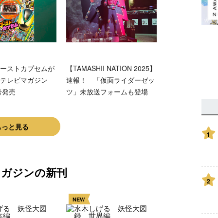
ーストカプセムが
【TAMASHII NATION 2025】
テレビマガジン
速報！ 「仮面ライダーゼッ
号発売
ツ」未放送フォームも登場
もっと見る
1
マガジンの新刊
2
NEW