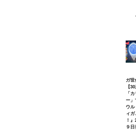
ウルトラマンシ
仮面ライダー誕
テレビマガジン
ティガ世
リーズ60周年記
生55周年記
2026年夏号発
見！【3
念！ ウルトラ
念！ 仮面ライ
売!!
念】「カ
セブン＝モロボ
ダー１号＝本郷
イマー」
シ・ダンを演じ
猛を演じた藤岡
る『ウル
た森次晃嗣氏特
弘、氏特別イン
ンティガ
別インタビュー
タビュー
ぼう！』2
７月９日