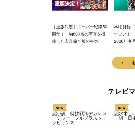
【重版決定】スーパー戦隊50
本物付録ゴ
周年！ 約800点の写真を掲
すごい！ 
載した永久保存版の中身
2026年冬
テレビ
NEW
NEW