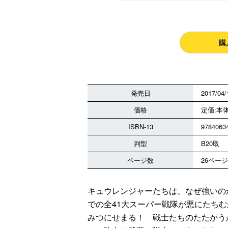
購
発売日
2017/04/
価格
定価:本体
ISBN-13
9784063
判型
B20取
ページ数
26ページ
キュウレンジャーたちは、なぜ強いの
での全41大スーパー戦隊が悪にたち
みつにせまる！ 戦士たちのたたかう