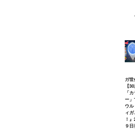
ウルトラマンシ
仮面ライダー誕
テレビマガジン
ティガ世
リーズ60周年記
生55周年記
2026年夏号発
見！【3
念！ ウルトラ
念！ 仮面ライ
売!!
念】「カ
セブン＝モロボ
ダー１号＝本郷
イマー」
シ・ダンを演じ
猛を演じた藤岡
る『ウル
た森次晃嗣氏特
弘、氏特別イン
ンティガ
別インタビュー
タビュー
ぼう！』2
７月９日