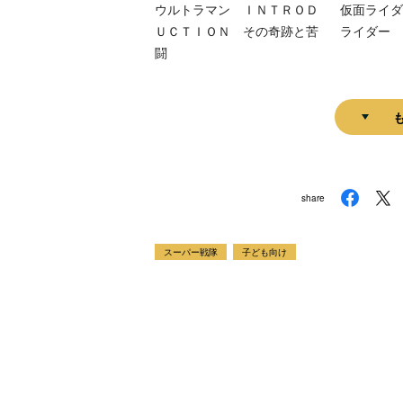
ウルトラマン ＩＮＴＲＯＤ
仮面ライダ
ＵＣＴＩＯＮ その奇跡と苦
ライダー 
闘
share
スーパー戦隊
子ども向け