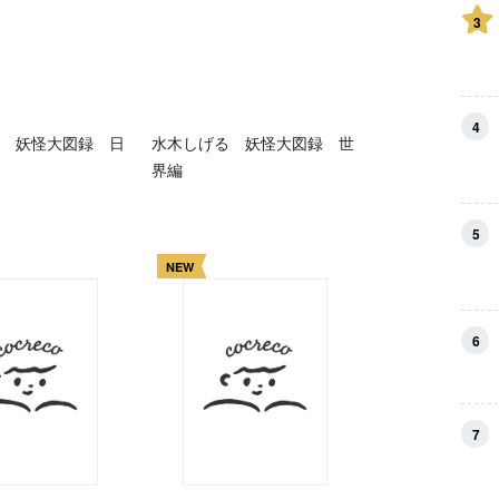
3
4
 妖怪大図録 日
水木しげる 妖怪大図録 世
界編
5
NEW
6
7