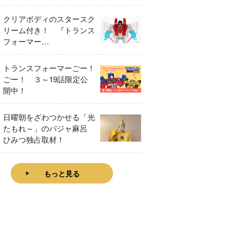
をレビュー！
クリアボディのスタースク
リーム付き！ 『トランス
フォーマー
FANBOOK2026』2026年
７月31日発売！
トランスフォーマーごー！
ごー！ ３～19話限定公
開中！
日曜朝をざわつかせる「光
たもれ～」のパジャ麻呂
ひみつ独占取材！
もっと見る