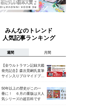
みんなのトレンド
人気記事ランキング
週間
月間
【全ウルトラマン記録大鑑
発売記念】森次晃嗣氏直筆
サイン入りブロマイドプレ
ゼントキャンペーン開催！
50年以上の歴史がこの一
冊に！ ６月の重版は大人
気シリーズの超百科です