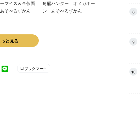
ーマイス＆全仮面
角醒ハンター オメガホー
あそべるずかん
ン あそべるずかん
8
もっと見る
9
ブックマーク
10