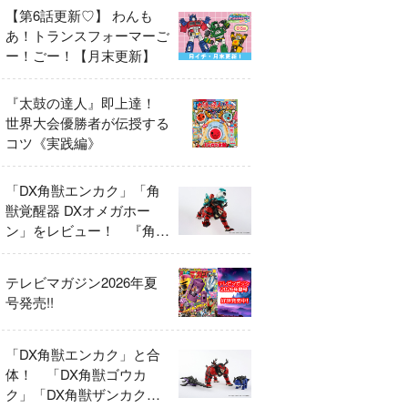
【第6話更新♡】 わんも
あ！トランスフォーマーご
ー！ごー！【月末更新】
『太鼓の達人』即上達！
世界大会優勝者が伝授する
コツ《実践編》
「DX角獣エンカク」「角
獣覚醒器 DXオメガホー
ン」をレビュー！ 『角醒
ハンター オメガホーン』
の玩具展開がスタート！
テレビマガジン2026年夏
号発売!!
「DX角獣エンカク」と合
体！ 「DX角獣ゴウカ
ク」「DX角獣ザンカク」