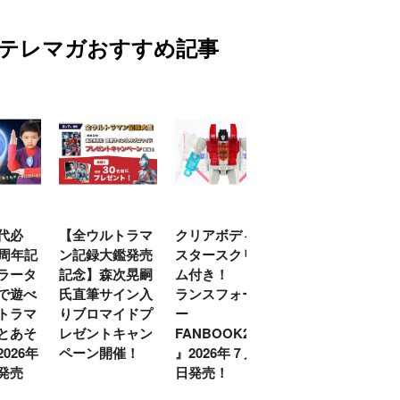
テレマガおすすめ記事
代必
【全ウルトラマ
クリアボディの
【特別編】トラ
0周年記
ン記録大鑑発売
スタースクリー
ンスフォーマー
ラータ
記念】森次晃嗣
ム付き！ 『ト
ごー！ごー！
で遊べ
氏直筆サイン入
ランスフォーマ
【月イチ更新】
トラマ
りブロマイドプ
ー
とあそ
レゼントキャン
FANBOOK2026
026年
ペーン開催！
』2026年７月31
発売
日発売！