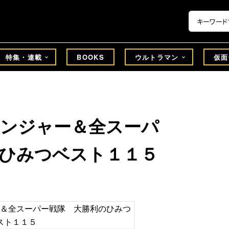
特集・連載
BOOKS
ウルトラマン
仮面
レンジャー＆全スーパ
ひみつベスト１１５