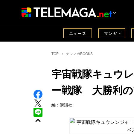
ニュース
マンガ
TOP
テレマガBOOKS
宇宙戦隊キュウ
ー戦隊 大勝利の
編：講談社