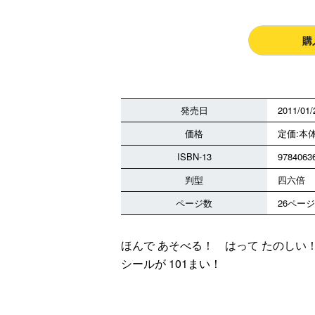
購
発売日
2011/01/
価格
定価:本体
ISBN-13
9784063
判型
四六倍
ページ数
26ページ
ほんで あそべる！ はって たのしい
シールが 101まい！