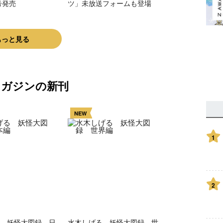
号発売
ツ」未放送フォームも登場
もっと見る
マガジンの新刊
NEW
1
2
 妖怪大図録 日
水木しげる 妖怪大図録 世