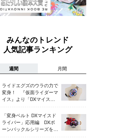
みんなのトレンド
人気記事ランキング
週間
月間
ライドエグズのウラの力で
変身！ 『仮面ライダーマ
イス』より「DXマイスド
ライバー」＆「DXマイス
エッジ」レビュー！
「変身ベルト DXマイスド
ライバー」応用編 DXボ
ーンバックルシリーズをレ
ビュー！