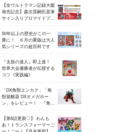
【全ウルトラマン記録大鑑
発売記念】森次晃嗣氏直筆
サイン入りブロマイドプレ
ゼントキャンペーン開催！
50年以上の歴史がこの一
冊に！ ６月の重版は大人
気シリーズの超百科です
『太鼓の達人』即上達！
世界大会優勝者が伝授する
コツ《実践編》
「DX角獣エンカク」「角
獣覚醒器 DXオメガホー
ン」をレビュー！ 『角醒
ハンター オメガホーン』
の玩具展開がスタート！
【第6話更新♡】 わんも
あ！トランスフォーマーご
ー！ごー！【月末更新】