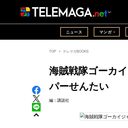
ニュース
マンガ
TOP
テレマガBOOKS
海賊戦隊ゴーカ
パーせんたい
編：講談社