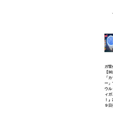
ウルトラマンシ
仮面ライダー誕
テレビマガジン
ティガ世
リーズ60周年記
生55周年記
2026年夏号発
見！【3
念！ ウルトラ
念！ 仮面ライ
売!!
念】「カ
セブン＝モロボ
ダー１号＝本郷
イマー」
シ・ダンを演じ
猛を演じた藤岡
る『ウル
た森次晃嗣氏特
弘、氏特別イン
ンティガ
別インタビュー
タビュー
ぼう！』2
７月９日