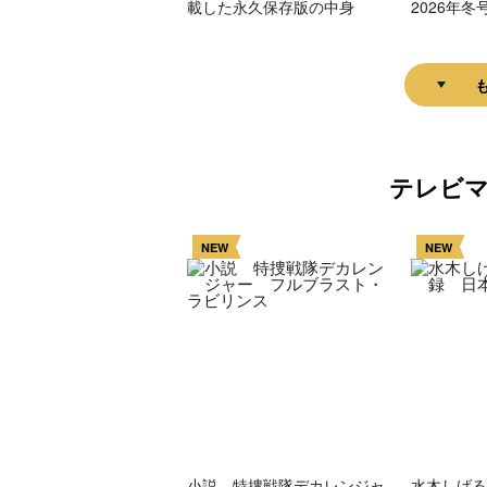
載した永久保存版の中身
2026年冬
テレビ
NEW
NEW
小説 特捜戦隊デカレンジャ
水木しげる