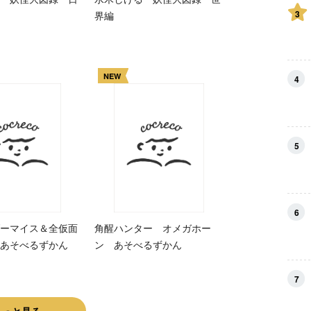
3
界編
NEW
4
5
6
ーマイス＆全仮面
角醒ハンター オメガホー
あそべるずかん
ン あそべるずかん
7