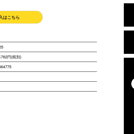
入はこちら
25
762円(税別)
664775
！