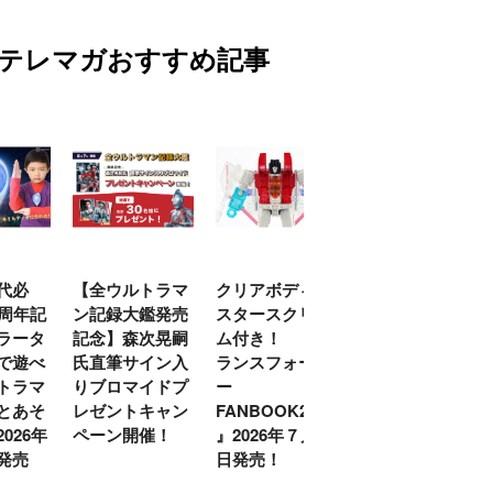
テレマガおすすめ記事
代必
【全ウルトラマ
クリアボディの
【特別編】トラ
0周年記
ン記録大鑑発売
スタースクリー
ンスフォーマー
ラータ
記念】森次晃嗣
ム付き！ 『ト
ごー！ごー！
で遊べ
氏直筆サイン入
ランスフォーマ
【月イチ更新】
トラマ
りブロマイドプ
ー
とあそ
レゼントキャン
FANBOOK2026
026年
ペーン開催！
』2026年７月31
発売
日発売！