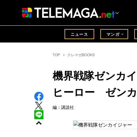
ニュース
マンガ
TOP
テレマガBOOKS
機界戦隊ゼンカ
ヒーロー ゼン
編：講談社