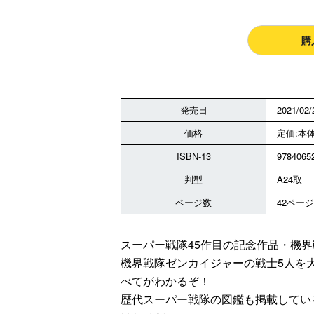
購
発売日
2021/02/
価格
定価:本体
ISBN-13
9784065
判型
A24取
ページ数
42ページ
スーパー戦隊45作目の記念作品・機
機界戦隊ゼンカイジャーの戦士5人を
べてがわかるぞ！
歴代スーパー戦隊の図鑑も掲載してい