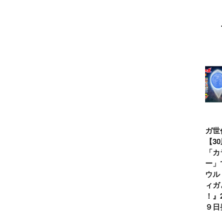
ウルトラマンシ
仮面ライダー誕
テレビマガジン
ティガ世
リーズ60周年記
生55周年記
2026年夏号発
見！【3
念！ ウルトラ
念！ 仮面ライ
売!!
念】「カ
セブン＝モロボ
ダー１号＝本郷
イマー」
シ・ダンを演じ
猛を演じた藤岡
る『ウル
た森次晃嗣氏特
弘、氏特別イン
ンティガ
別インタビュー
タビュー
ぼう！』2
７月９日