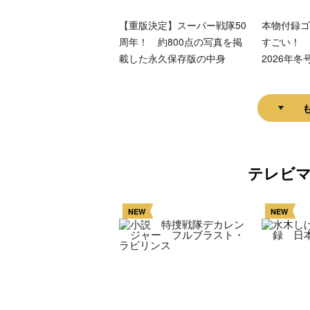
【重版決定】スーパー戦隊50
本物付録ゴ
周年！ 約800点の写真を掲
すごい！ 
載した永久保存版の中身
2026年冬
テレビ
NEW
NEW