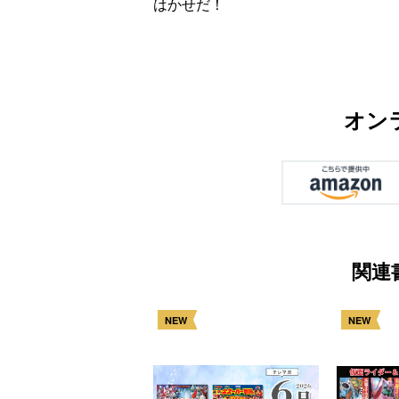
はかせだ！
オン
関連
NEW
NEW