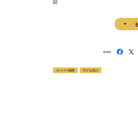
闘
share
スーパー戦隊
子ども向け