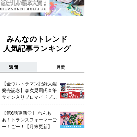
みんなのトレンド
人気記事ランキング
週間
月間
【全ウルトラマン記録大鑑
発売記念】森次晃嗣氏直筆
サイン入りブロマイドプレ
ゼントキャンペーン開催！
【第6話更新♡】 わんも
あ！トランスフォーマーご
ー！ごー！【月末更新】