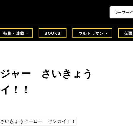
特集・連載
BOOKS
ウルトラマン
仮面
イジャー さいきょう
カイ！！