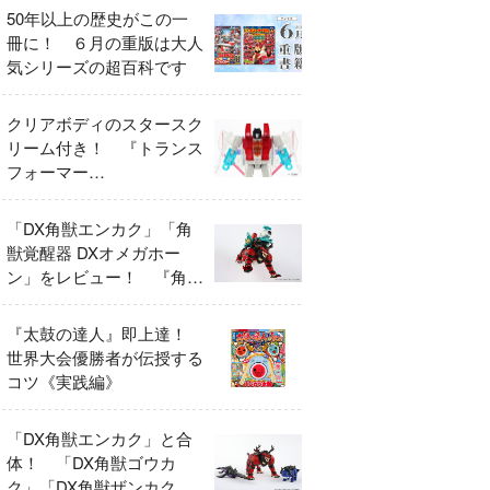
50年以上の歴史がこの一
冊に！ ６月の重版は大人
気シリーズの超百科です
クリアボディのスタースク
リーム付き！ 『トランス
フォーマー
FANBOOK2026』2026年
７月31日発売！
「DX角獣エンカク」「角
獣覚醒器 DXオメガホー
ン」をレビュー！ 『角醒
ハンター オメガホーン』
の玩具展開がスタート！
『太鼓の達人』即上達！
世界大会優勝者が伝授する
コツ《実践編》
「DX角獣エンカク」と合
体！ 「DX角獣ゴウカ
ク」「DX角獣ザンカク」