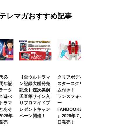
テレマガおすすめ記事
代必
【全ウルトラマ
クリアボディの
【特別編】トラ
0周年記
ン記録大鑑発売
スタースクリー
ンスフォーマー
ラータ
記念】森次晃嗣
ム付き！ 『ト
ごー！ごー！
で遊べ
氏直筆サイン入
ランスフォーマ
【月イチ更新】
トラマ
りブロマイドプ
ー
とあそ
レゼントキャン
FANBOOK2026
026年
ペーン開催！
』2026年７月31
発売
日発売！