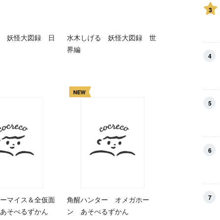
3
 妖怪大図録 日
水木しげる 妖怪大図録 世
界編
4
NEW
5
6
7
ーマイス＆全仮面
角醒ハンター オメガホー
あそべるずかん
ン あそべるずかん