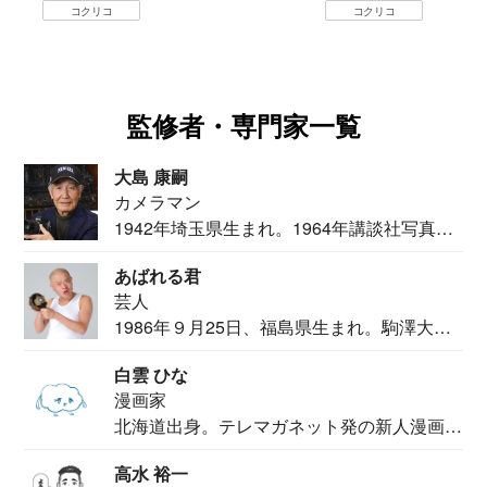
コクリコ
監修者・専門家一覧
大島 康嗣
カメラマン
1942年埼玉県生まれ。1964年講談社写真部
カメ...
あばれる君
芸人
1986年９月25日、福島県生まれ。駒澤大学
法学部...
白雲 ひな
漫画家
北海道出身。テレマガネット発の新人漫画
家。2020...
高水 裕一