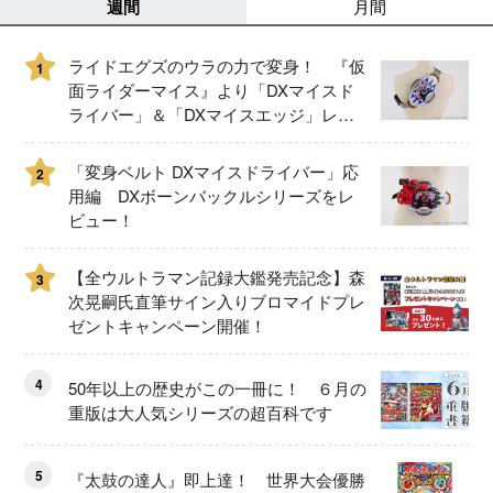
週間
月間
ライドエグズのウラの力で変身！ 『仮
1
面ライダーマイス』より「DXマイスド
ライバー」＆「DXマイスエッジ」レビ
ュー！
「変身ベルト DXマイスドライバー」応
2
用編 DXボーンバックルシリーズをレ
ビュー！
【全ウルトラマン記録大鑑発売記念】森
3
次晃嗣氏直筆サイン入りブロマイドプレ
ゼントキャンペーン開催！
4
50年以上の歴史がこの一冊に！ ６月の
重版は大人気シリーズの超百科です
5
『太鼓の達人』即上達！ 世界大会優勝