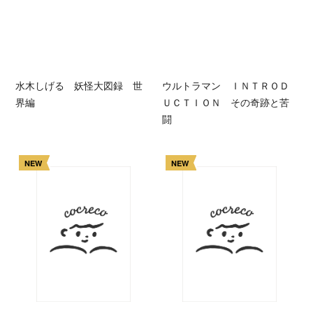
水木しげる 妖怪大図録 世
ウルトラマン ＩＮＴＲＯＤ
界編
ＵＣＴＩＯＮ その奇跡と苦
闘
NEW
NEW