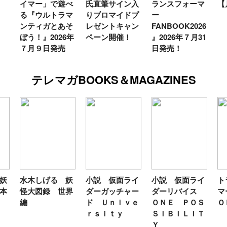
べ
氏直筆サイン入
ランスフォーマ
【月イチ更新】
マ
マ
りブロマイドプ
ー
ー
そ
レゼントキャン
FANBOOK2026
新
6年
ペーン開催！
』2026年７月31
日発売！
テレマガBOOKS＆MAGAZINES
 妖
小説 仮面ライ
小説 仮面ライ
トランスフォー
テ
世界
ダーガッチャー
ダーリバイス
マーＦＡＮＢＯ
ン
ド Ｕｎｉｖｅ
ＯＮＥ ＰＯＳ
ＯＫ２０２６
年
ｒｓｉｔｙ
ＳＩＢＩＬＩＴ
Ｙ