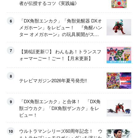
者が伝授するコツ《実践編》
「DX角獣エンカク」「角獣覚醒器 DXオ
6
メガホーン」をレビュー！ 『角醒ハン
ター オメガホーン』の玩具展開がスタ
ート！
7
【第6話更新♡】 わんもあ！トランスフ
ォーマーごー！ごー！【月末更新】
8
テレビマガジン2026年夏号発売!!
「DX角獣エンカク」と合体！ 「DX角
9
獣ゴウカク」「DX角獣ザンカク」をレ
ビュー！
ウルトラマンシリーズ60周年記念！ ウ
10
ルトラセブン＝モロボシ・ダンを演じた