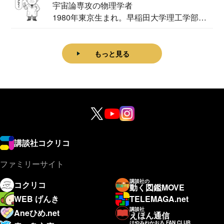
宇宙論専攻の物理学者
1980年東京生まれ。早稲田大学理工学部物
理学科卒...
もっと見る
講談社コクリコ
ファミリーサイト
講談社の
コクリコ
動く図鑑MOVE
WEB げんき
TELEMAGA.net
講談社
Aneひめ.net
えほん通信
はやみねかおる FAN CLUB