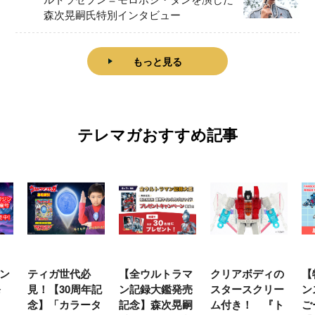
森次晃嗣氏特別インタビュー
もっと見る
テレマガおすすめ記事
【全ウルトラマ
クリアボディの
【特別編】トラ
【
年記
ン記録大鑑発売
スタースクリー
ンスフォーマー
♡
タ
記念】森次晃嗣
ム付き！ 『ト
ごー！ごー！
ト