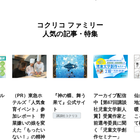
コクリコ ファミリー
人気の記事・特集
ホ
『神の蝶、舞う
アーカイブ配信
仙台の冬は東北
『
気食
果て』公式サイ
中【第67回講談
地方では温
」参
ト
社児童文学新人
暖？ 本当のと
 野
賞】受賞作家と
ころは仙台に来
＃
講談社コクリコ
を変
前選考委員に聞
て検証すべし！
月
たい
く「児童文学創
コクリコ
精神
作セミナー」