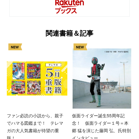
関連書籍＆記事
NEW
NEW
ファン必読の小説から、親子
仮面ライダー誕生55周年記
でハマる図鑑まで！ テレマ
念！ 仮面ライダー１号＝本
ガの大人気書籍が待望の重
郷 猛を演じた藤岡 弘、氏特別
版！
インタビュー