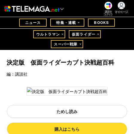
マイページ
講談社
コクリコ
ニュース
特集・連載
BOOKS
ウルトラマン
仮面ライダー
スーパー戦隊
決定版 仮面ライダーカブト決戦超百科
編：講談社
ためし読み
購入はこちら