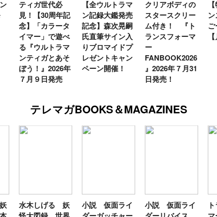
ン
ティガ世代必
【全ウルトラマ
クリアボディの
【
発
見！【30周年記
ン記録大鑑発売
スタースクリー
ン
念】「カラータ
記念】森次晃嗣
ム付き！ 『ト
ご
イマー」で遊べ
氏直筆サイン入
ランスフォーマ
【
る『ウルトラマ
りブロマイドプ
ー
ンティガとあそ
レゼントキャン
FANBOOK2026
ぼう！』2026年
ペーン開催！
』2026年７月31
７月９日発売
日発売！
テレマガBOOKS＆MAGAZINES
妖
水木しげる 妖
小説 仮面ライ
小説 仮面ライ
ト
本
怪大図録 世界
ダーガッチャー
ダーリバイス
マ