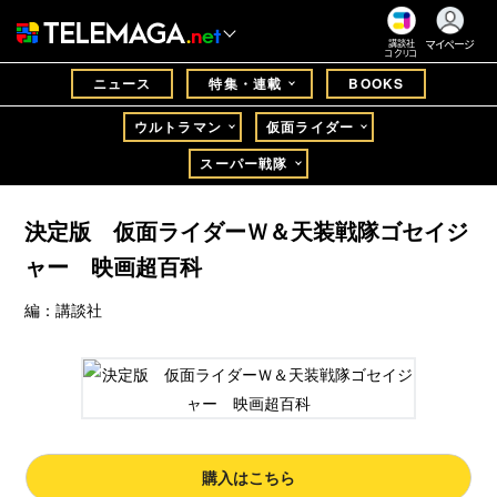
マイページ
講談社
コクリコ
ニュース
特集・連載
BOOKS
ウルトラマン
仮面ライダー
スーパー戦隊
決定版 仮面ライダーＷ＆天装戦隊ゴセイジ
ャー 映画超百科
編：講談社
購入はこちら