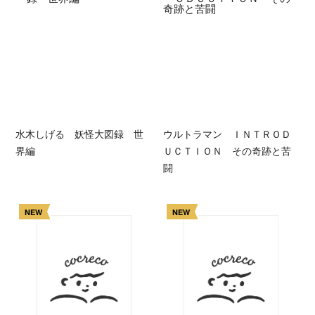
水木しげる 妖怪大図録 世
ウルトラマン ＩＮＴＲＯＤ
界編
ＵＣＴＩＯＮ その奇跡と苦
闘
NEW
NEW