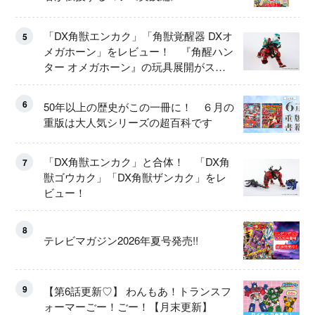
「DX角獣エンカク」「角獣覚醒器 DXオ
5
メガホーン」をレビュー！ 『角醒ハン
ター オメガホーン』の玩具展開がスタ
ート！
6
50年以上の歴史がこの一冊に！ ６月の
重版は大人気シリーズの超百科です
「DX角獣エンカク」と合体！ 「DX角
7
獣ゴウカク」「DX角獣ザンカク」をレ
ビュー！
8
テレビマガジン2026年夏号発売!!
9
【第6話更新♡】 わんもあ！トランスフ
ォーマーごー！ごー！【月末更新】