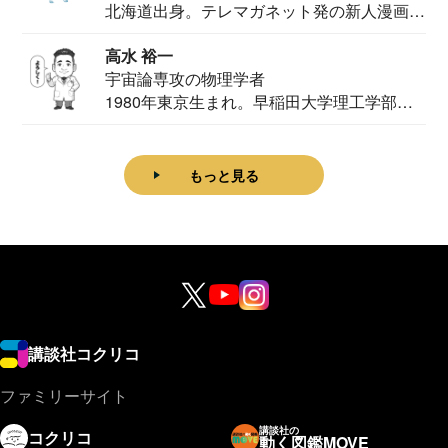
北海道出身。テレマガネット発の新人漫画
家。2020...
高水 裕一
宇宙論専攻の物理学者
1980年東京生まれ。早稲田大学理工学部物
理学科卒...
もっと見る
講談社コクリコ
ファミリーサイト
講談社の
コクリコ
動く図鑑MOVE