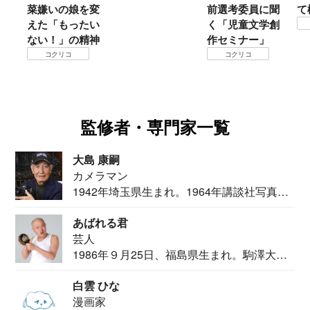
菜嫌いの娘を変
前選考委員に聞
て
えた「もったい
く「児童文学創
ない！」の精神
作セミナー」
コクリコ
コクリコ
監修者・専門家一覧
大島 康嗣
カメラマン
1942年埼玉県生まれ。1964年講談社写真部
カメ...
あばれる君
芸人
1986年９月25日、福島県生まれ。駒澤大学
法学部...
白雲 ひな
漫画家