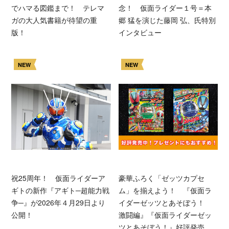
でハマる図鑑まで！ テレマ
念！ 仮面ライダー１号＝本
ガの大人気書籍が待望の重
郷 猛を演じた藤岡 弘、氏特別
版！
インタビュー
NEW
NEW
祝25周年！ 仮面ライダーア
豪華ふろく「ゼッツカプセ
ギトの新作『アギト─超能力戦
ム」を揃えよう！ 『仮面ラ
争─』が2026年４月29日より
イダーゼッツとあそぼう！
公開！
激闘編』『仮面ライダーゼッ
ツとあそぼう！』好評発売