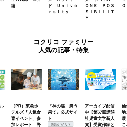
編
ド Ｕｎｉｖｅ
ＯＮＥ ＰＯＳ
Ｏ
ｒｓｉｔｙ
ＳＩＢＩＬＩＴ
Ｙ
コクリコ ファミリー
人気の記事・特集
ル
（PR）東急ホ
『神の蝶、舞う
アーカイブ配信
仙
テルズ「人気食
果て』公式サイ
中【第67回講談
地
育イベント」参
ト
社児童文学新人
暖
加レポート 野
賞】受賞作家と
こ
講談社コクリコ