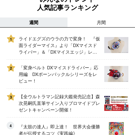
人気記事ランキング
週間
月間
ライドエグズのウラの力で変身！ 『仮
1
面ライダーマイス』より「DXマイスド
ライバー」＆「DXマイスエッジ」レビ
ュー！
「変身ベルト DXマイスドライバー」応
2
用編 DXボーンバックルシリーズをレ
ビュー！
【全ウルトラマン記録大鑑発売記念】森
3
次晃嗣氏直筆サイン入りブロマイドプレ
ゼントキャンペーン開催！
4
『太鼓の達人』即上達！ 世界大会優勝
者が伝授するコツ《実践編》