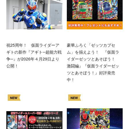
祝25周年！ 仮面ライダーア
豪華ふろく「ゼッツカプセ
ギトの新作『アギト─超能力戦
ム」を揃えよう！ 『仮面ラ
争─』が2026年４月29日より
イダーゼッツとあそぼう！
公開！
激闘編』『仮面ライダーゼッ
ツとあそぼう！』好評発売
中！
NEW
NEW