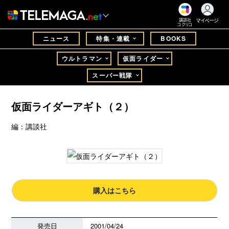
マイページ
講談社
コクリコ
ニュース
特集・連載
BOOKS
ウルトラマン
仮面ライダー
スーパー戦隊
仮面ライダーアギト（２）
編：講談社
購入はこちら
発売日
2001/04/24