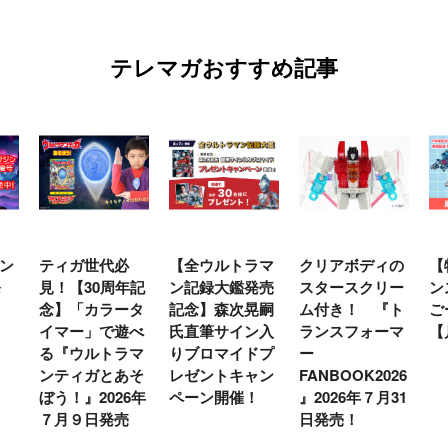
テレマガおすすめ記事
ン
ティガ世代必
【全ウルトラマ
クリアボディの
【
発
見！【30周年記
ン記録大鑑発売
スタースクリー
ン
念】「カラータ
記念】森次晃嗣
ム付き！ 『ト
ご
イマー」で遊べ
氏直筆サイン入
ランスフォーマ
【
る『ウルトラマ
りブロマイドプ
ー
ンティガとあそ
レゼントキャン
FANBOOK2026
ぼう！』2026年
ペーン開催！
』2026年７月31
７月９日発売
日発売！