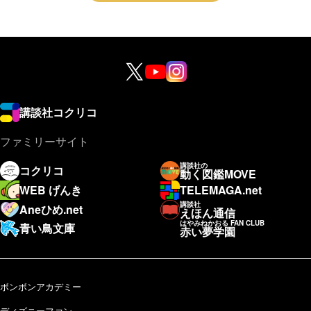
講談社コクリコ
ファミリーサイト
講談社の
コクリコ
動く図鑑MOVE
WEB げんき
TELEMAGA.net
講談社
Aneひめ.net
えほん通信
はやみねかおる FAN CLUB
青い鳥文庫
赤い夢学園
ボンボンアカデミー
ディズニーファン