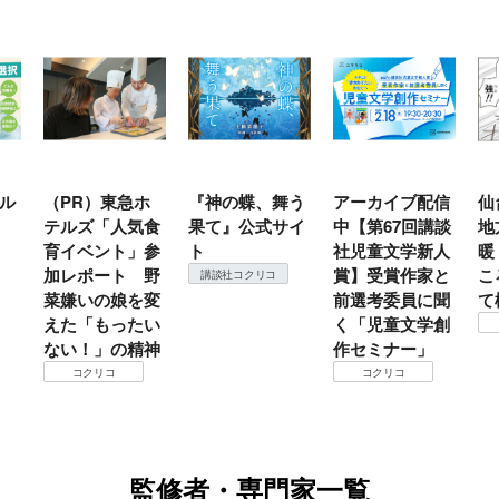
ル
（PR）東急ホ
『神の蝶、舞う
アーカイブ配信
仙
テルズ「人気食
果て』公式サイ
中【第67回講談
地
育イベント」参
ト
社児童文学新人
暖
加レポート 野
賞】受賞作家と
こ
講談社コクリコ
菜嫌いの娘を変
前選考委員に聞
て
えた「もったい
く「児童文学創
ない！」の精神
作セミナー」
コクリコ
コクリコ
監修者・専門家一覧