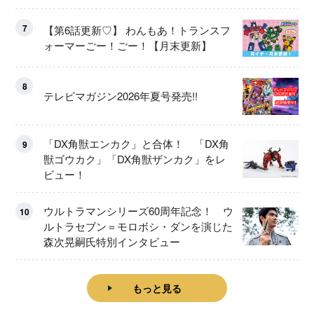
ート！
7
【第6話更新♡】 わんもあ！トランスフ
ォーマーごー！ごー！【月末更新】
8
テレビマガジン2026年夏号発売!!
「DX角獣エンカク」と合体！ 「DX角
9
獣ゴウカク」「DX角獣ザンカク」をレ
ビュー！
ウルトラマンシリーズ60周年記念！ ウ
10
ルトラセブン＝モロボシ・ダンを演じた
森次晃嗣氏特別インタビュー
もっと見る