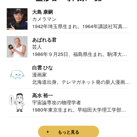
大島 康嗣
カメラマン
1942年埼玉県生まれ。1964年講談社写真部
カメ...
あばれる君
芸人
1986年９月25日、福島県生まれ。駒澤大学
法学部...
白雲 ひな
漫画家
北海道出身。テレマガネット発の新人漫画
家。2020...
高水 裕一
宇宙論専攻の物理学者
1980年東京生まれ。早稲田大学理工学部物
理学科卒...
もっと見る