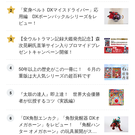
ュー！
「変身ベルト DXマイスドライバー」応
2
用編 DXボーンバックルシリーズをレ
ビュー！
【全ウルトラマン記録大鑑発売記念】森
3
次晃嗣氏直筆サイン入りブロマイドプレ
ゼントキャンペーン開催！
4
50年以上の歴史がこの一冊に！ ６月の
重版は大人気シリーズの超百科です
5
『太鼓の達人』即上達！ 世界大会優勝
者が伝授するコツ《実践編》
「DX角獣エンカク」「角獣覚醒器 DXオ
6
メガホーン」をレビュー！ 『角醒ハン
ター オメガホーン』の玩具展開がスタ