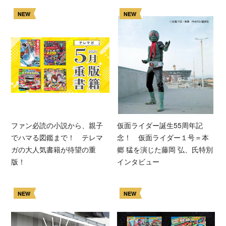
NEW
NEW
ファン必読の小説から、親子
仮面ライダー誕生55周年記
でハマる図鑑まで！ テレマ
念！ 仮面ライダー１号＝本
ガの大人気書籍が待望の重
郷 猛を演じた藤岡 弘、氏特別
版！
インタビュー
NEW
NEW