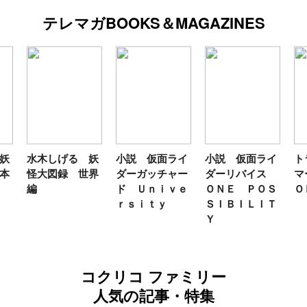
テレマガBOOKS＆MAGAZINES
妖
水木しげる 妖
小説 仮面ライ
小説 仮面ライ
ト
本
怪大図録 世界
ダーガッチャー
ダーリバイス
マ
編
ド Ｕｎｉｖｅ
ＯＮＥ ＰＯＳ
Ｏ
ｒｓｉｔｙ
ＳＩＢＩＬＩＴ
Ｙ
コクリコ ファミリー
人気の記事・特集