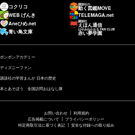
講談社の
コクリコ
動く図鑑MOVE
WEB げんき
TELEMAGA.net
講談社
Aneひめ.net
えほん通信
はやみねかおる FAN CLUB
青い鳥文庫
赤い夢学園
ボンボンアカデミー
ディズニーファン
講談社の学習まんが 日本の歴史
本とあそぼう 全国訪問おはなし隊
お問い合わせ
利用規約
広告掲載について
プライバシーポリシー
特定商取引法に基づく表記
安全な付録への取り組み