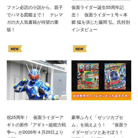
ファン必読の小説から、親子
仮面ライダー誕生55周年記
でハマる図鑑まで！ テレマ
念！ 仮面ライダー１号＝本
ガの大人気書籍が待望の重
郷 猛を演じた藤岡 弘、氏特別
版！
インタビュー
NEW
NEW
祝25周年！ 仮面ライダーア
豪華ふろく「ゼッツカプセ
ギトの新作『アギト─超能力戦
ム」を揃えよう！ 『仮面ラ
争─』が2026年４月29日より
イダーゼッツとあそぼう！