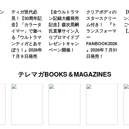
ン
ティガ世代必
【全ウルトラマ
クリアボディの
【
発
見！【30周年記
ン記録大鑑発売
スタースクリー
ン
念】「カラータ
記念】森次晃嗣
ム付き！ 『ト
ご
イマー」で遊べ
氏直筆サイン入
ランスフォーマ
【
る『ウルトラマ
りブロマイドプ
ー
ンティガとあそ
レゼントキャン
FANBOOK2026
ぼう！』2026年
ペーン開催！
』2026年７月31
７月９日発売
日発売！
テレマガBOOKS＆MAGAZINES