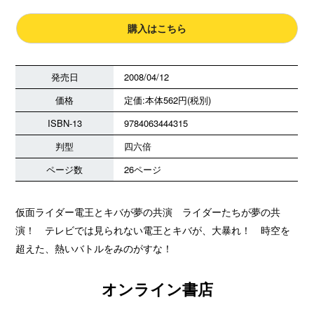
購入はこちら
発売日
2008/04/12
価格
定価:本体562円(税別)
ISBN-13
9784063444315
判型
四六倍
ページ数
26ページ
仮面ライダー電王とキバが夢の共演 ライダーたちが夢の共
演！ テレビでは見られない電王とキバが、大暴れ！ 時空を
超えた、熱いバトルをみのがすな！
オンライン書店