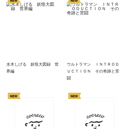
NEW
NEW
水木しげる 妖怪大図録 世
ウルトラマン ＩＮＴＲＯＤ
界編
ＵＣＴＩＯＮ その奇跡と苦
闘
NEW
NEW