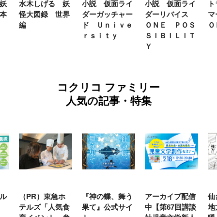
妖
水木しげる 妖
小説 仮面ライ
小説 仮面ライ
ト
本
怪大図録 世界
ダーガッチャー
ダーリバイス
マ
編
ド Ｕｎｉｖｅ
ＯＮＥ ＰＯＳ
Ｏ
ｒｓｉｔｙ
ＳＩＢＩＬＩＴ
Ｙ
コクリコ ファミリー
人気の記事・特集
ル
（PR）東急ホ
『神の蝶、舞う
アーカイブ配信
仙
テルズ「人気食
果て』公式サイ
中【第67回講談
地