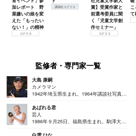
育イベント」参
ト
社児童文学新人
暖
加レポート 野
賞】受賞作家と
こ
講談社コクリコ
菜嫌いの娘を変
前選考委員に聞
て
えた「もったい
く「児童文学創
ない！」の精神
作セミナー」
コクリコ
コクリコ
監修者・専門家一覧
大島 康嗣
カメラマン
1942年埼玉県生まれ。1964年講談社写真部
カメ...
あばれる君
芸人
1986年９月25日、福島県生まれ。駒澤大学
法学部...
白雲 ひな