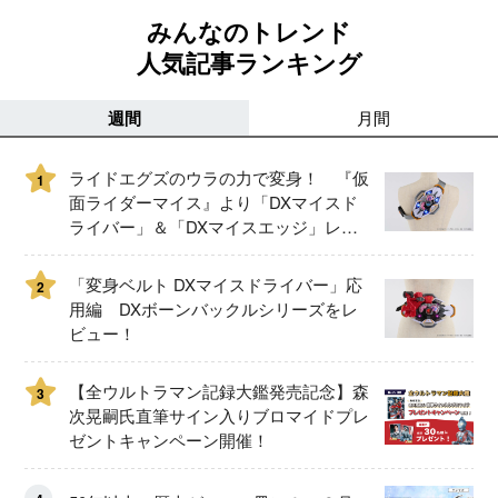
みんなのトレンド
人気記事ランキング
週間
月間
ライドエグズのウラの力で変身！ 『仮
1
面ライダーマイス』より「DXマイスド
ライバー」＆「DXマイスエッジ」レビ
ュー！
「変身ベルト DXマイスドライバー」応
2
用編 DXボーンバックルシリーズをレ
ビュー！
【全ウルトラマン記録大鑑発売記念】森
3
次晃嗣氏直筆サイン入りブロマイドプレ
ゼントキャンペーン開催！