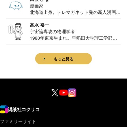
漫画家
北海道出身。テレマガネット発の新人漫画
家。2020...
高水 裕一
宇宙論専攻の物理学者
1980年東京生まれ。早稲田大学理工学部物
理学科卒...
もっと見る
講談社コクリコ
ファミリーサイト