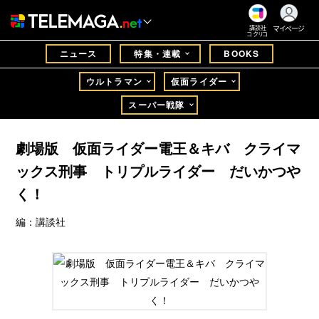
マイページ
講談社
コクリコ
ニュース
特集・連載
BOOKS
ウルトラマン
仮面ライダー
スーパー戦隊
劇場版 仮面ライダー電王＆キバ クライマ
ックス刑事 トリプルライダー だいかつや
く！
編：講談社