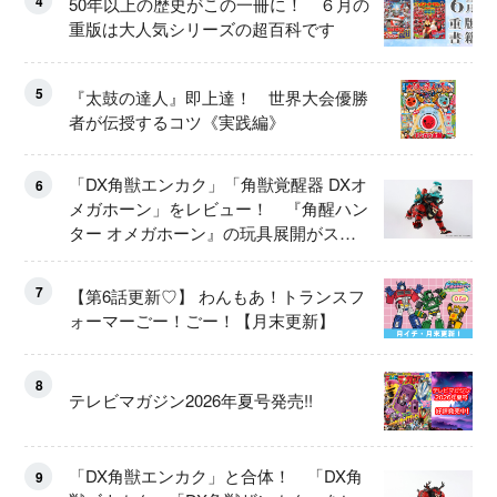
4
50年以上の歴史がこの一冊に！ ６月の
重版は大人気シリーズの超百科です
5
『太鼓の達人』即上達！ 世界大会優勝
者が伝授するコツ《実践編》
「DX角獣エンカク」「角獣覚醒器 DXオ
6
メガホーン」をレビュー！ 『角醒ハン
ター オメガホーン』の玩具展開がスタ
ート！
7
【第6話更新♡】 わんもあ！トランスフ
ォーマーごー！ごー！【月末更新】
8
テレビマガジン2026年夏号発売!!
「DX角獣エンカク」と合体！ 「DX角
9