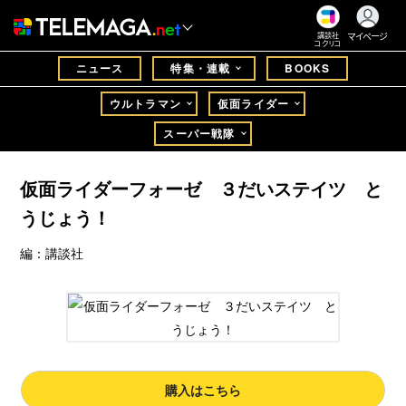
マイページ
講談社
コクリコ
ニュース
特集・連載
BOOKS
ウルトラマン
仮面ライダー
スーパー戦隊
仮面ライダーフォーゼ ３だいステイツ と
うじょう！
編：講談社
購入はこちら