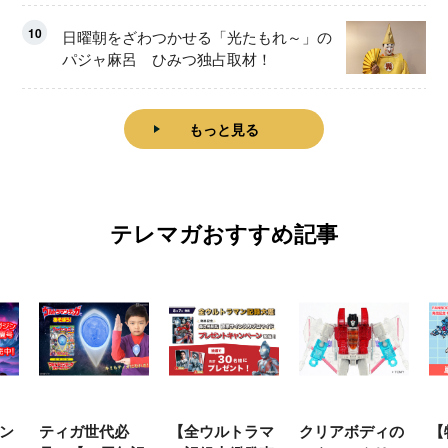
10
日曜朝をざわつかせる「光たもれ～」の
パジャ麻呂 ひみつ独占取材！
もっと見る
テレマガおすすめ記事
ン
ティガ世代必
【全ウルトラマ
クリアボディの
【