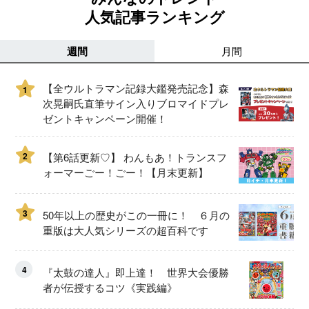
人気記事ランキング
週間
月間
【全ウルトラマン記録大鑑発売記念】森
1
次晃嗣氏直筆サイン入りブロマイドプレ
ゼントキャンペーン開催！
2
【第6話更新♡】 わんもあ！トランスフ
ォーマーごー！ごー！【月末更新】
3
50年以上の歴史がこの一冊に！ ６月の
重版は大人気シリーズの超百科です
4
『太鼓の達人』即上達！ 世界大会優勝
者が伝授するコツ《実践編》