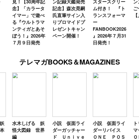
発
見！【30周年記
ン記録大鑑発売
スタースクリー
ン
念】「カラータ
記念】森次晃嗣
ム付き！ 『ト
ご
イマー」で遊べ
氏直筆サイン入
ランスフォーマ
【
る『ウルトラマ
りブロマイドプ
ー
ンティガとあそ
レゼントキャン
FANBOOK2026
ぼう！』2026年
ペーン開催！
』2026年７月31
７月９日発売
日発売！
テレマガBOOKS＆MAGAZINES
妖
水木しげる 妖
小説 仮面ライ
小説 仮面ライ
ト
本
怪大図録 世界
ダーガッチャー
ダーリバイス
マ
編
ド Ｕｎｉｖｅ
ＯＮＥ ＰＯＳ
Ｏ