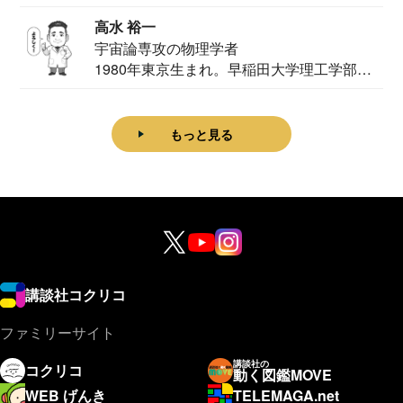
家。2020...
高水 裕一
宇宙論専攻の物理学者
1980年東京生まれ。早稲田大学理工学部物
理学科卒...
もっと見る
講談社コクリコ
ファミリーサイト
講談社の
コクリコ
動く図鑑MOVE
WEB げんき
TELEMAGA.net