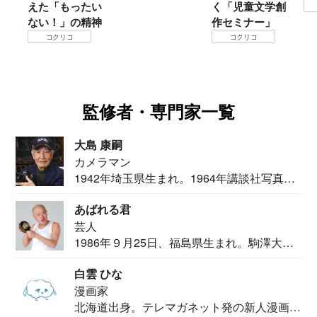
えた「もったい
く「児童文学創
ない！」の精神
作セミナー」
コクリコ
コクリコ
監修者・専門家一覧
大島 康嗣
カメラマン
1942年埼玉県生まれ。1964年講談社写真部
カメ...
あばれる君
芸人
1986年９月25日、福島県生まれ。駒澤大学
法学部...
白雲 ひな
漫画家
北海道出身。テレマガネット発の新人漫画