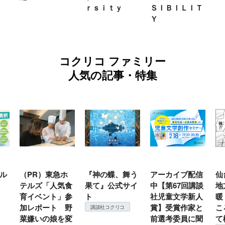
ｒｓｉｔｙ
ＳＩＢＩＬＩＴ
Ｙ
コクリコ ファミリー
人気の記事・特集
ル
（PR）東急ホ
『神の蝶、舞う
アーカイブ配信
仙
テルズ「人気食
果て』公式サイ
中【第67回講談
地
育イベント」参
ト
社児童文学新人
暖
加レポート 野
賞】受賞作家と
こ
講談社コクリコ
菜嫌いの娘を変
前選考委員に聞
て