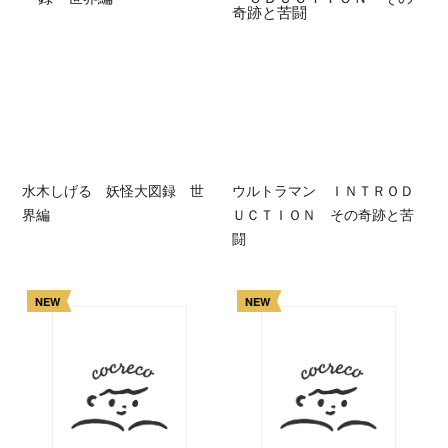
水木しげる 妖怪大図録 世
ウルトラマン ＩＮＴＲＯＤ
界編
ＵＣＴＩＯＮ その奇跡と苦
闘
NEW
NEW