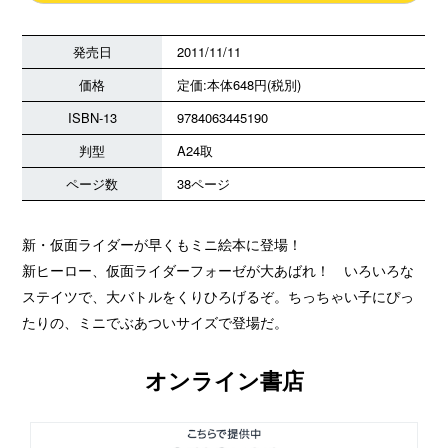
発売日
2011/11/11
価格
定価:本体648円(税別)
ISBN-13
9784063445190
判型
A24取
ページ数
38ページ
新・仮面ライダーが早くもミニ絵本に登場！
新ヒーロー、仮面ライダーフォーゼが大あばれ！ いろいろな
ステイツで、大バトルをくりひろげるぞ。ちっちゃい子にぴっ
たりの、ミニでぶあついサイズで登場だ。
オンライン書店