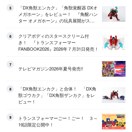
「DX角獣エンカク」「角獣覚醒器 DXオ
5
メガホーン」をレビュー！ 『角醒ハン
ター オメガホーン』の玩具展開がスタ
ート！
クリアボディのスタースクリーム付
6
き！ 『トランスフォーマー
FANBOOK2026』2026年７月31日発売！
7
テレビマガジン2026年夏号発売!!
「DX角獣エンカク」と合体！ 「DX角
8
獣ゴウカク」「DX角獣ザンカク」をレ
ビュー！
9
トランスフォーマーごー！ごー！ ３～
19話限定公開中！