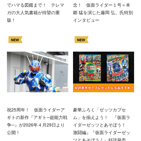
でハマる図鑑まで！ テレマ
念！ 仮面ライダー１号＝本
ガの大人気書籍が待望の重
郷 猛を演じた藤岡 弘、氏特別
版！
インタビュー
NEW
NEW
祝25周年！ 仮面ライダーア
豪華ふろく「ゼッツカプセ
ギトの新作『アギト─超能力戦
ム」を揃えよう！ 『仮面ラ
争─』が2026年４月29日より
イダーゼッツとあそぼう！
公開！
激闘編』『仮面ライダーゼッ
ツとあそぼう！』好評発売