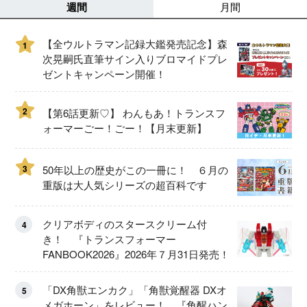
週間
月間
【全ウルトラマン記録大鑑発売記念】森
1
次晃嗣氏直筆サイン入りブロマイドプレ
ゼントキャンペーン開催！
2
【第6話更新♡】 わんもあ！トランスフ
ォーマーごー！ごー！【月末更新】
3
50年以上の歴史がこの一冊に！ ６月の
重版は大人気シリーズの超百科です
クリアボディのスタースクリーム付
4
き！ 『トランスフォーマー
FANBOOK2026』2026年７月31日発売！
「DX角獣エンカク」「角獣覚醒器 DXオ
5
メガホーン」をレビュー！ 『角醒ハン