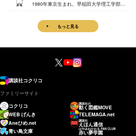
1980年東京生まれ。早稲田大学理工学部物
理学科卒...
もっと見る
講談社コクリコ
ファミリーサイト
講談社の
コクリコ
動く図鑑MOVE
WEB げんき
TELEMAGA.net
講談社
Aneひめ.net
えほん通信
はやみねかおる FAN CLUB
青い鳥文庫
赤い夢学園