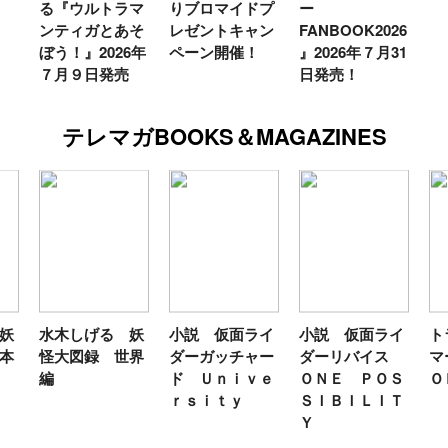
る『ウルトラマ
りブロマイドプ
ー
ンティガとあそ
レゼントキャン
FANBOOK2026
ぼう！』2026年
ペーン開催！
』2026年７月31
７月９日発売
日発売！
テレマガBOOKS＆MAGAZINES
妖
水木しげる 妖
小説 仮面ライ
小説 仮面ライ
ト
本
怪大図録 世界
ダーガッチャー
ダーリバイス
マ
編
ド Ｕｎｉｖｅ
ＯＮＥ ＰＯＳ
Ｏ
ｒｓｉｔｙ
ＳＩＢＩＬＩＴ
Ｙ