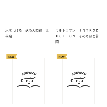
水木しげる 妖怪大図録 世
ウルトラマン ＩＮＴＲＯＤ
界編
ＵＣＴＩＯＮ その奇跡と苦
闘
NEW
NEW