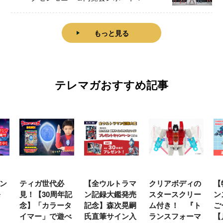
もっと見る
テレマガおすすめ記事
ン
ティガ世代必
【全ウルトラマ
クリアボディの
【
発
見！【30周年記
ン記録大鑑発売
スタースクリー
ン
念】「カラータ
記念】森次晃嗣
ム付き！ 『ト
ご
イマー」で遊べ
氏直筆サイン入
ランスフォーマ
【