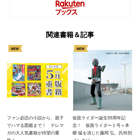
関連書籍＆記事
NEW
NEW
ファン必読の小説から、親子
仮面ライダー誕生55周年記
でハマる図鑑まで！ テレマ
念！ 仮面ライダー１号＝本
ガの大人気書籍が待望の重
郷 猛を演じた藤岡 弘、氏特別
版！
インタビュー