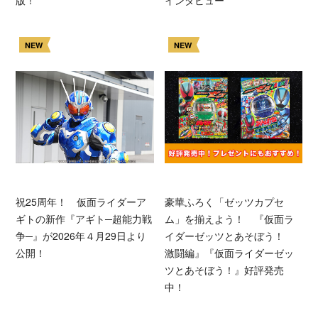
NEW
NEW
祝25周年！ 仮面ライダーア
豪華ふろく「ゼッツカプセ
ギトの新作『アギト─超能力戦
ム」を揃えよう！ 『仮面ラ
争─』が2026年４月29日より
イダーゼッツとあそぼう！
公開！
激闘編』『仮面ライダーゼッ
ツとあそぼう！』好評発売
中！