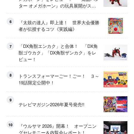
ター オメガホーン』の玩具展開がスタ
ート！
6
『太鼓の達人』即上達！ 世界大会優勝
者が伝授するコツ《実践編》
「DX角獣エンカク」と合体！ 「DX角
7
獣ゴウカク」「DX角獣ザンカク」をレ
ビュー！
8
トランスフォーマーごー！ごー！ ３～
19話限定公開中！
9
テレビマガジン2026年夏号発売!!
10
『ウルサマ 2026』開幕！ オープニン
グセレモニー＆内覧会レポート！