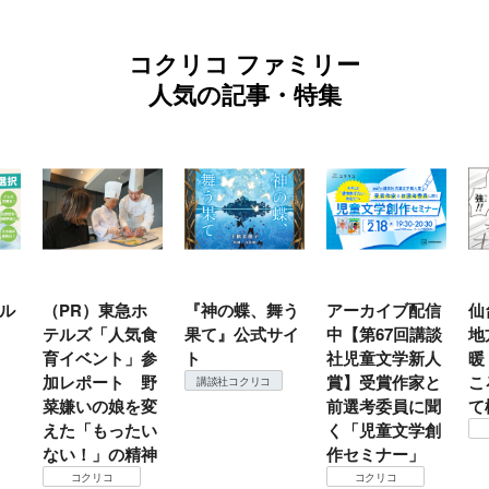
コクリコ ファミリー
人気の記事・特集
ル
（PR）東急ホ
『神の蝶、舞う
アーカイブ配信
仙
テルズ「人気食
果て』公式サイ
中【第67回講談
地
育イベント」参
ト
社児童文学新人
暖
加レポート 野
賞】受賞作家と
こ
講談社コクリコ
菜嫌いの娘を変
前選考委員に聞
て
えた「もったい
く「児童文学創
ない！」の精神
作セミナー」
コクリコ
コクリコ