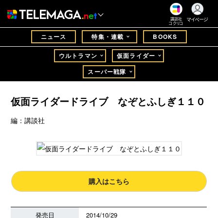
マイページ
講談社
コクリコ
ニュース
特集・連載
BOOKS
ウルトラマン
仮面ライダー
スーパー戦隊
仮面ライダードライブ なぞとふしぎ１１０
編：講談社
購入はこちら
発売日
2014/10/29