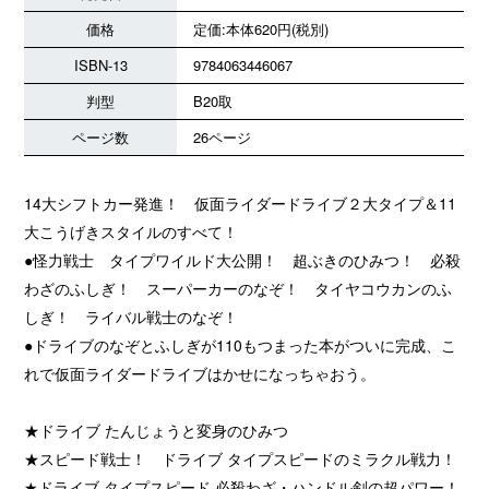
価格
定価:本体620円(税別)
ISBN-13
9784063446067
判型
B20取
ページ数
26ページ
14大シフトカー発進！ 仮面ライダードライブ２大タイプ＆11
大こうげきスタイルのすべて！
●怪力戦士 タイプワイルド大公開！ 超ぶきのひみつ！ 必殺
わざのふしぎ！ スーパーカーのなぞ！ タイヤコウカンのふ
しぎ！ ライバル戦士のなぞ！
●ドライブのなぞとふしぎが110もつまった本がついに完成、こ
れで仮面ライダードライブはかせになっちゃおう。
★ドライブ たんじょうと変身のひみつ
★スピード戦士！ ドライブ タイプスピードのミラクル戦力！
★ドライブ タイプスピード 必殺わざ・ハンドル剣の超パワー！