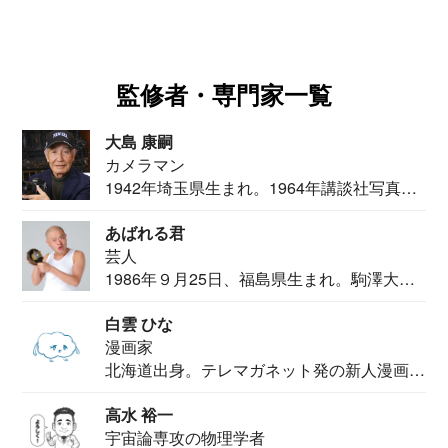
監修者・専門家一覧
大島 康嗣
カメラマン
1942年埼玉県生まれ。1964年講談社写真部
カメ...
あばれる君
芸人
1986年９月25日、福島県生まれ。駒澤大学
法学部...
白雲 ひな
漫画家
北海道出身。テレマガネット発の新人漫画
家。2020...
高水 裕一
宇宙論専攻の物理学者