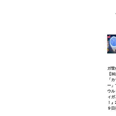
ウルトラマンシ
仮面ライダー誕
テレビマガジン
ティガ世
リーズ60周年記
生55周年記
2026年夏号発
見！【3
念！ ウルトラ
念！ 仮面ライ
売!!
念】「カ
セブン＝モロボ
ダー１号＝本郷
イマー」
シ・ダンを演じ
猛を演じた藤岡
る『ウル
た森次晃嗣氏特
弘、氏特別イン
ンティガ
別インタビュー
タビュー
ぼう！』2
７月９日