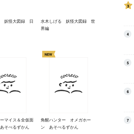
3
 妖怪大図録 日
水木しげる 妖怪大図録 世
界編
4
NEW
5
6
ーマイス＆全仮面
角醒ハンター オメガホー
7
あそべるずかん
ン あそべるずかん