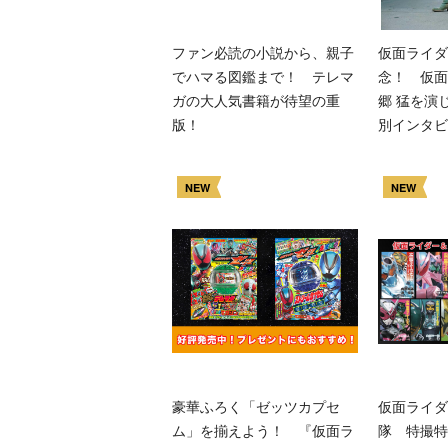
ファン必読の小説から、親子
仮面ライダ
でハマる図鑑まで！ テレマ
念！ 仮面
ガの大人気書籍が待望の重
郷 猛を演
版！
別インタビ
NEW
NEW
豪華ふろく「ゼッツカプセ
仮面ライダ
ム」を揃えよう！ 『仮面ラ
隊 特撮特