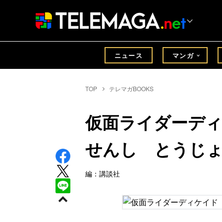
ニュース
マンガ
TOP
テレマガBOOKS
仮面ライダーデ
せんし とうじ
編：講談社