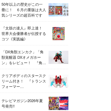
50年以上の歴史がこの一
冊に！ ６月の重版は大人
気シリーズの超百科です
『太鼓の達人』即上達！
世界大会優勝者が伝授する
コツ《実践編》
「DX角獣エンカク」「角
獣覚醒器 DXオメガホー
ン」をレビュー！ 『角醒
ハンター オメガホーン』
の玩具展開がスタート！
クリアボディのスタースク
リーム付き！ 『トランス
フォーマー
FANBOOK2026』2026年
７月31日発売！
テレビマガジン2026年夏
号発売!!