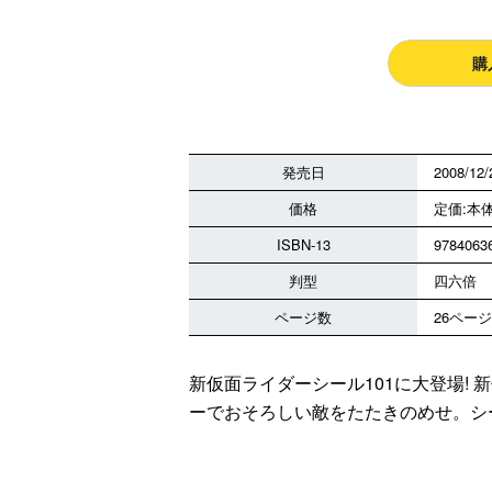
購
発売日
2008/12/
価格
定価:本体
ISBN-13
9784063
判型
四六倍
ページ数
26ページ
新仮面ライダーシール101に大登場! 
ーでおそろしい敵をたたきのめせ。シー