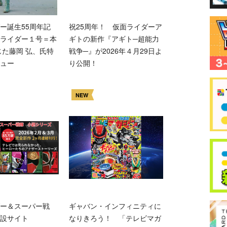
ー誕生55周年記
祝25周年！ 仮面ライダーア
ライダー１号＝本
ギトの新作『アギト─超能力
じた藤岡 弘、氏特
戦争─』が2026年４月29日よ
ュー
り公開！
NEW
ー＆スーパー戦
ギャバン・インフィニティに
設サイト
なりきろう！ 「テレビマガ