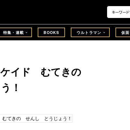
特集・連載
BOOKS
ウルトラマン
仮面
ィケイド むてきの
ょう！