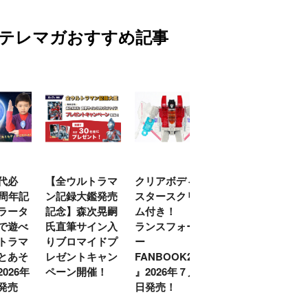
テレマガおすすめ記事
代必
【全ウルトラマ
クリアボディの
【特別編】トラ
0周年記
ン記録大鑑発売
スタースクリー
ンスフォーマー
ラータ
記念】森次晃嗣
ム付き！ 『ト
ごー！ごー！
で遊べ
氏直筆サイン入
ランスフォーマ
【月イチ更新】
トラマ
りブロマイドプ
ー
とあそ
レゼントキャン
FANBOOK2026
026年
ペーン開催！
』2026年７月31
発売
日発売！