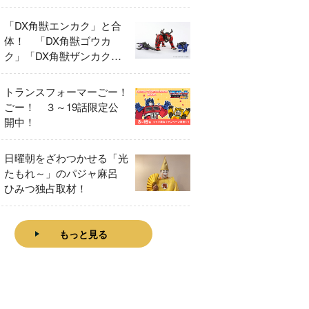
「DX角獣エンカク」と合
体！ 「DX角獣ゴウカ
ク」「DX角獣ザンカク」
をレビュー！
トランスフォーマーごー！
ごー！ ３～19話限定公
開中！
日曜朝をざわつかせる「光
たもれ～」のパジャ麻呂
ひみつ独占取材！
もっと見る