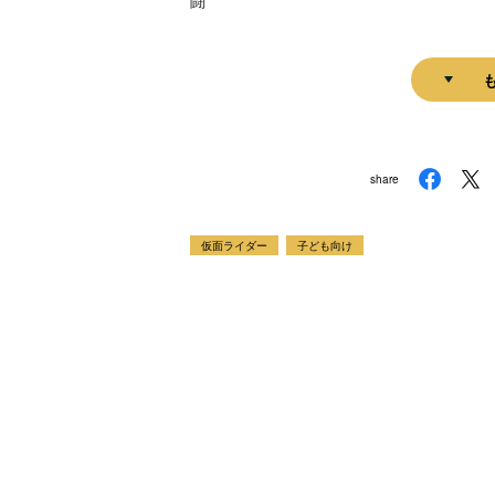
闘
share
仮面ライダー
子ども向け