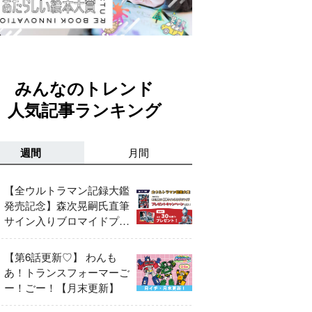
みんなのトレンド
人気記事ランキング
週間
月間
【全ウルトラマン記録大鑑
発売記念】森次晃嗣氏直筆
サイン入りブロマイドプレ
ゼントキャンペーン開催！
【第6話更新♡】 わんも
あ！トランスフォーマーご
ー！ごー！【月末更新】